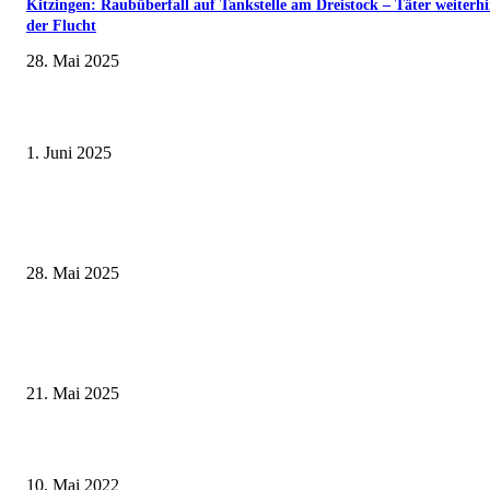
Kitzingen: Raubüberfall auf Tankstelle am Dreistock – Täter weiterhi
der Flucht
28. Mai 2025
Erlebnisreicher Juni: Spannende Gästeführungen in Stadt und Landkreis
Schweinfurt
1. Juni 2025
Wenn kleine Kicker groß rauskommen – 17. Grundschul-Fußballturnier de
Landkreise in Berkach
28. Mai 2025
Zeitreise am Main: Großer Mittelaltermarkt an der Leonhard-Frank-Prom
in Würzburg
21. Mai 2025
Internationaler Museumstag 2022 – Die kulturellen Schatzkammern im
Landkreis Würzburg öffnen auch in diesem Jahr wieder ihre Pforten
10. Mai 2022