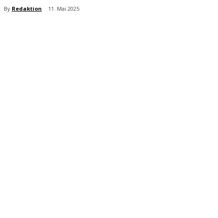
By
Redaktion
11. Mai 2025