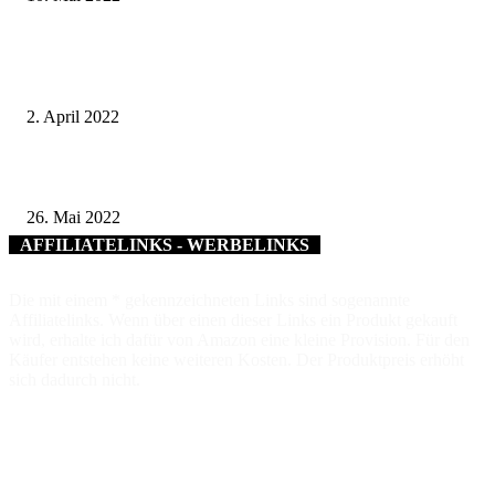
Verkehrsclub VCD Bayern begrüßt die Entscheidung der Bundesregierung:
Euro-Ticket ist kostenfreie Marktforschung für den ÖPNV“
2. April 2022
Obstbäume im Mittelpunkt
26. Mai 2022
AFFILIATELINKS - WERBELINKS
Die mit einem * gekennzeichneten Links sind sogenannte
Affiliatelinks. Wenn über einen dieser Links ein Produkt gekauft
wird, erhalte ich dafür von Amazon eine kleine Provision. Für den
Käufer entstehen keine weiteren Kosten. Der Produktpreis erhöht
sich dadurch nicht.