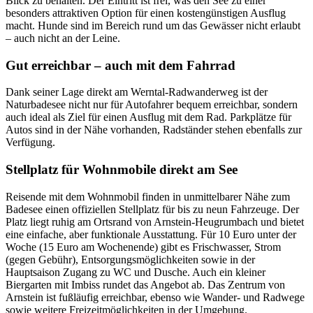
Blick zu behalten. Der Eintritt ist frei, was den See zu einer
besonders attraktiven Option für einen kostengünstigen Ausflug
macht. Hunde sind im Bereich rund um das Gewässer nicht erlaubt
– auch nicht an der Leine.
Gut erreichbar – auch mit dem Fahrrad
Dank seiner Lage direkt am Werntal-Radwanderweg ist der
Naturbadesee nicht nur für Autofahrer bequem erreichbar, sondern
auch ideal als Ziel für einen Ausflug mit dem Rad. Parkplätze für
Autos sind in der Nähe vorhanden, Radständer stehen ebenfalls zur
Verfügung.
Stellplatz für Wohnmobile direkt am See
Reisende mit dem Wohnmobil finden in unmittelbarer Nähe zum
Badesee einen offiziellen Stellplatz für bis zu neun Fahrzeuge. Der
Platz liegt ruhig am Ortsrand von Arnstein-Heugrumbach und bietet
eine einfache, aber funktionale Ausstattung. Für 10 Euro unter der
Woche (15 Euro am Wochenende) gibt es Frischwasser, Strom
(gegen Gebühr), Entsorgungsmöglichkeiten sowie in der
Hauptsaison Zugang zu WC und Dusche. Auch ein kleiner
Biergarten mit Imbiss rundet das Angebot ab. Das Zentrum von
Arnstein ist fußläufig erreichbar, ebenso wie Wander- und Radwege
sowie weitere Freizeitmöglichkeiten in der Umgebung.