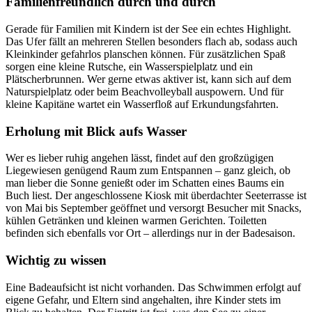
Familienfreundlich durch und durch
Gerade für Familien mit Kindern ist der See ein echtes Highlight.
Das Ufer fällt an mehreren Stellen besonders flach ab, sodass auch
Kleinkinder gefahrlos planschen können. Für zusätzlichen Spaß
sorgen eine kleine Rutsche, ein Wasserspielplatz und ein
Plätscherbrunnen. Wer gerne etwas aktiver ist, kann sich auf dem
Naturspielplatz oder beim Beachvolleyball auspowern. Und für
kleine Kapitäne wartet ein Wasserfloß auf Erkundungsfahrten.
Erholung mit Blick aufs Wasser
Wer es lieber ruhig angehen lässt, findet auf den großzügigen
Liegewiesen genügend Raum zum Entspannen – ganz gleich, ob
man lieber die Sonne genießt oder im Schatten eines Baums ein
Buch liest. Der angeschlossene Kiosk mit überdachter Seeterrasse ist
von Mai bis September geöffnet und versorgt Besucher mit Snacks,
kühlen Getränken und kleinen warmen Gerichten. Toiletten
befinden sich ebenfalls vor Ort – allerdings nur in der Badesaison.
Wichtig zu wissen
Eine Badeaufsicht ist nicht vorhanden. Das Schwimmen erfolgt auf
eigene Gefahr, und Eltern sind angehalten, ihre Kinder stets im