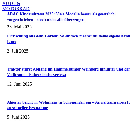
AUTO &
MOTORRAD
ADAC Kindersitztest 2025: Viele Modelle besser als gesetzlich
vorgeschrieben – doch nicht alle überzeugen
23. Mai 2025
Erfrischung aus dem Garten: So einfach machst du deine eigene Kräu
Limo
2. Juli 2025
Traktor stürzt Abhang im Hammelburger Weinberg hinunter und ger
Vollbrand – Fahrer leicht verletzt
12. Juni 2025
Algerier bricht in Wohnhaus in Schonungen ein – Anwaltsschreiben f
zu schneller Festnahme
5. Juni 2025