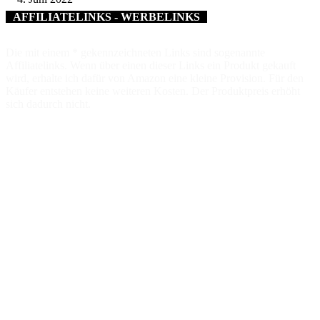
AFFILIATELINKS - WERBELINKS
Die mit einem * gekennzeichneten Links sind sogenannte
Affiliatelinks. Wenn über einen dieser Links ein Produkt gekauft
wird, erhalte ich dafür von Amazon eine kleine Provision. Für den
Käufer entstehen keine weiteren Kosten. Der Produktpreis erhöht
sich dadurch nicht.