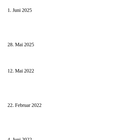
Schweinfurt
1. Juni 2025
Wenn kleine Kicker groß rauskommen – 17. Grundschul-Fußballturnier de
Landkreise in Berkach
28. Mai 2025
Die Geburtshilfe in Schweinfurt ist sicher – Entbindungen in den
Krankenhäusern St. Josef und Leopoldina uneingeschränkt möglich
12. Mai 2022
Große Trauer in Schweinfurt um die überraschend verstorbene CSU-Stadtr
Renate Walz
22. Februar 2022
Schafe auf den Wiesen der Lehnleite: Landschaftspflegekolonne des
Gartenamtes erhält vierbeinige Unterstützung
4. Juni 2022