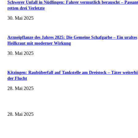
Schwerer Unfall in Nüdlingen: Fahrer vermutlich berauscht – Passan
retten drei Verletzte
30. Mai 2025
Arzneipflanze des Jahres 2025: Die Gemeine Schafgarbe – Ein uraltes
Heilkraut mit moderner Wirkung
30. Mai 2025
Kitzingen: Raubüberfall auf Tankstelle am Dreistock – Täter weiterhi
der Flucht
28. Mai 2025
Museumsfest und UNESCO-Welterbetag in der Oberen Saline am 1. Juni i
Kissingen
28. Mai 2025
Erlebnisreicher Juni: Spannende Gästeführungen in Stadt und Landkreis