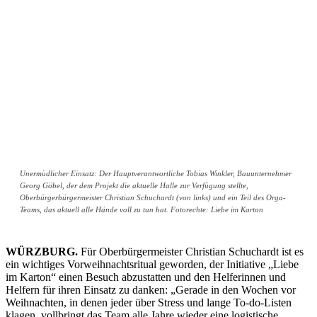
Unermüdlicher Einsatz: Der Hauptverantwortliche Tobias Winkler, Bauunternehmer
Georg Göbel, der dem Projekt die aktuelle Halle zur Verfügung stellte,
Oberbürgerbürgermeister Christian Schuchardt (von links) und ein Teil des Orga-
Teams, das aktuell alle Hände voll zu tun hat. Fotorechte: Liebe im Karton
WÜRZBURG.
Für Oberbürgermeister Christian Schuchardt ist es
ein wichtiges Vorweihnachtsritual geworden, der Initiative „Liebe
im Karton“ einen Besuch abzustatten und den Helferinnen und
Helfern für ihren Einsatz zu danken: „Gerade in den Wochen vor
Weihnachten, in denen jeder über Stress und lange To-do-Listen
klagen, vollbringt das Team alle Jahre wieder eine logistische