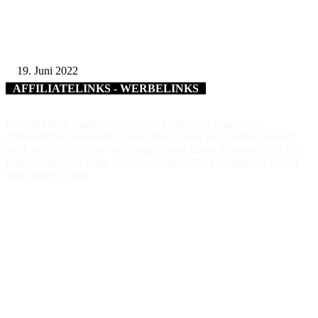
Sparkasse spendet 15.000 Euro für neues Einsatzfahrzeug des BRK
Kreisverbandes Schweinfurt
19. Juni 2022
AFFILIATELINKS - WERBELINKS
Die mit einem * gekennzeichneten Links sind sogenannte
Affiliatelinks. Wenn über einen dieser Links ein Produkt gekauft
wird, erhalte ich dafür von Amazon eine kleine Provision. Für den
Käufer entstehen keine weiteren Kosten. Der Produktpreis erhöht
sich dadurch nicht.