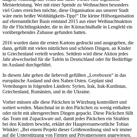
Meisterleistung. Wer mit einer Spende zu Weihnachten besonders
viel Gutes erreichen möchte, diese Organisation aus unserer Stadt
wäre mein heißer Wohltätigkeits-Tipp!“ Die kleine Hilfsorganisation
auf ehrenamtlicher Basis entstand 2015 aus einer Weihnachtsaktion
für die Flüchtlingskinder, die in der Kürnachtalhalle in Lengfeld ein
vorübergehendes Zuhause gefunden hatten.
2016 wurden dann die ersten Kartons gedruckt und ausgegeben, die
dann, gefüllt mit vielen nützlichen und schönen Dingen, an Kinder
in Griechenland verteilt wurden. Seitdem wird diese Aktion jedes
Jahr abwechselnd für die Tafeln in Deutschland oder für Bedürftige
im Ausland durchgeführt.
In diesem Jahr gehen die liebevoll gefüllten „Loveboxen“ in das
europäische Ausland und den Nahen Osten. Geplant sind
Verteilungen in folgenden Ländern: Syrien, Irak, Irak-Kurdistan,
Griechenland, Rumänien, und in die Ukraine.
Vorher müssen alle diese Päckchen in Würzburg kontrolliert und
sortiert werden. Manchmal ist in den Päckchen zu wenig enthalten
oder nicht mit altersgerechten Dingen gepackt. Diese Päckchen füllt
das Team mit Zupackware auf, damit jedes Päckchen ein Strahlen
bei den Kindern bewirkt, erklärt der Hauptverantwortliche Tobias
Winkler: „Bei einem Projekt dieser Größenordnung sind wir immer
auf die Unterstützung von Firmen und Privatpersonen angewiesen.