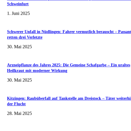
Schweinfurt
1. Juni 2025
Schwerer Unfall in Nüdlingen: Fahrer vermutlich berauscht – Passan
retten drei Verletzte
30. Mai 2025
Arzneipflanze des Jahres 2025: Die Gemeine Schafgarbe – Ein uraltes
Heilkraut mit moderner Wirkung
30. Mai 2025
Kitzingen: Raubüberfall auf Tankstelle am Dreistock – Täter weiterhi
der Flucht
28. Mai 2025
Museumsfest und UNESCO-Welterbetag in der Oberen Saline am 1. Juni i
Kissingen