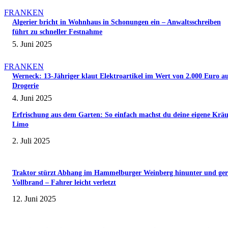
FRANKEN
Algerier bricht in Wohnhaus in Schonungen ein – Anwaltsschreiben
führt zu schneller Festnahme
5. Juni 2025
FRANKEN
Werneck: 13-Jähriger klaut Elektroartikel im Wert von 2.000 Euro a
Drogerie
4. Juni 2025
Erfrischung aus dem Garten: So einfach machst du deine eigene Kräu
Limo
2. Juli 2025
Traktor stürzt Abhang im Hammelburger Weinberg hinunter und ger
Vollbrand – Fahrer leicht verletzt
12. Juni 2025