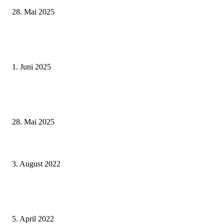
28. Mai 2025
Erlebnisreicher Juni: Spannende Gästeführungen in Stadt und Landkreis
Schweinfurt
1. Juni 2025
Wenn kleine Kicker groß rauskommen – 17. Grundschul-Fußballturnier de
Landkreise in Berkach
28. Mai 2025
Stärken stärken und Schwächen schwächen – das
Nachwuchsführungskräfteprogramm im Landratsamt Würzburg
3. August 2022
Bayerisches Kinder- und Jugend-Filmfestival: Mitglieder für Kinderjury a
Unterfranken gesucht
5. April 2022