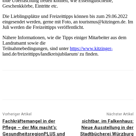
tolle Überraschung freuen können, wie Essensgutscheine,
Geschenkkörbe, Eintritte etc.
Die Lieblingsplätze und Freizeittipps können bis zum 29.06.2022
eingesendet werden, gerne mit Foto, an tourismus@kitzingen.de. Im
Juli werden die Freizeittipps veröffentlicht.
Nähere Informationen, wie die Tipps einiger Mitarbeiter aus dem
Landratsamt sowie die
Teilnahmebedingungen, sind unter
https://www.kitzinger-
land.de/freizeittipps/landkreisjubilaeum/ zu finden.
Vorheriger Artikel
Nächster Artikel
Fachkräftemangel in der
sichtbar. im Falkenhaus:
Pflege – der Mix macht‘s:
Neue Ausstellung in der
GesundheitsregionPLUS und
Stadtbücherei Würzburg