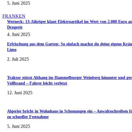
5. Juni 2025
FRANKEN
Werneck: 13-Jähriger klaut Elektroartikel im Wert von 2.000 Euro a
Drogerie
4. Juni 2025
Erfrischung aus dem Garten: So einfach machst du deine eigene Kräu
Limo
2. Juli 2025
Traktor stürzt Abhang im Hammelburger Weinberg hinunter und ger
Vollbrand – Fahrer leicht verletzt
12. Juni 2025
Algerier bricht in Wohnhaus in Schonungen ein – Anwaltsschreiben f
zu schneller Festnahme
5. Juni 2025