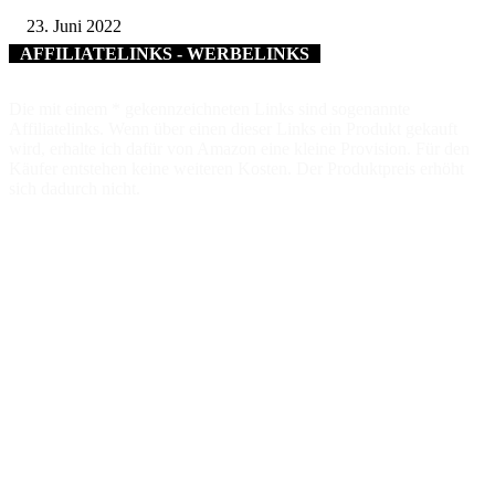
23. Juni 2022
AFFILIATELINKS - WERBELINKS
Die mit einem * gekennzeichneten Links sind sogenannte
Affiliatelinks. Wenn über einen dieser Links ein Produkt gekauft
wird, erhalte ich dafür von Amazon eine kleine Provision. Für den
Käufer entstehen keine weiteren Kosten. Der Produktpreis erhöht
sich dadurch nicht.