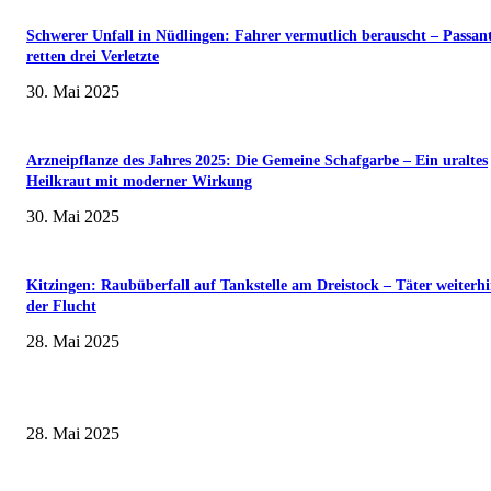
Schwerer Unfall in Nüdlingen: Fahrer vermutlich berauscht – Passan
retten drei Verletzte
30. Mai 2025
Arzneipflanze des Jahres 2025: Die Gemeine Schafgarbe – Ein uraltes
Heilkraut mit moderner Wirkung
30. Mai 2025
Kitzingen: Raubüberfall auf Tankstelle am Dreistock – Täter weiterhi
der Flucht
28. Mai 2025
Wenn kleine Kicker groß rauskommen – 17. Grundschul-Fußballturnier de
Landkreise in Berkach
28. Mai 2025