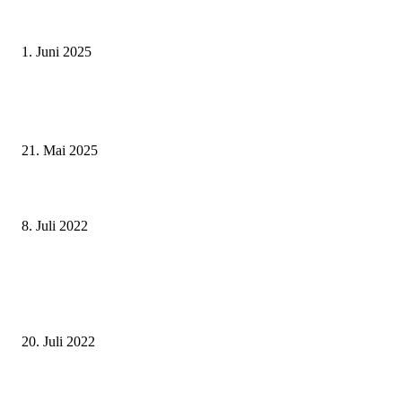
Erlebnisreicher Juni: Spannende Gästeführungen in Stadt und Landkreis
Schweinfurt
1. Juni 2025
Zeitreise am Main: Großer Mittelaltermarkt an der Leonhard-Frank-Prom
in Würzburg
21. Mai 2025
„Wir machen’s uns schöner“: Startschuss für Innenstadterneuerung am
Marienplatz
8. Juli 2022
Das Wohl des Kindes – 400 ErzieherInnen bei der 23. Fachtagung „Ziele,
Stolpersteine“ des Landratsamtes Würzburg in den Mainfrankensälen
Veitshöchheim
20. Juli 2022
Baustart „Wir machen’s uns schöner“ am Marienplatz