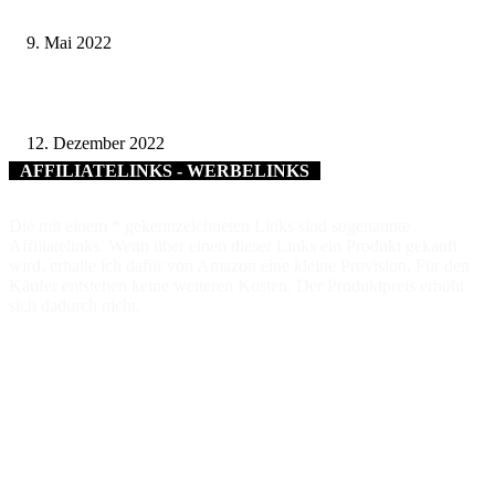
Internationaler Museumstag am 15. Mai im Landkreis Haßberge
9. Mai 2022
Pflanzaktion: Landkreis Schweinfurt lässt alte Kirschsorte wieder aufleben
12. Dezember 2022
AFFILIATELINKS - WERBELINKS
Die mit einem * gekennzeichneten Links sind sogenannte
Affiliatelinks. Wenn über einen dieser Links ein Produkt gekauft
wird, erhalte ich dafür von Amazon eine kleine Provision. Für den
Käufer entstehen keine weiteren Kosten. Der Produktpreis erhöht
sich dadurch nicht.