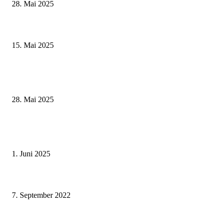
28. Mai 2025
Sonderausstellung und Führungen am Internationalen Museumstag im Mu
Obere Saline Bad Kissingen
15. Mai 2025
Museumsfest und UNESCO-Welterbetag in der Oberen Saline am 1. Juni i
Kissingen
28. Mai 2025
Erlebnisreicher Juni: Spannende Gästeführungen in Stadt und Landkreis
Schweinfurt
1. Juni 2025
Konzert muss verlegt werden Bläserphilharmonie Schweinfurt zieht in
Stadthalle um
7. September 2022