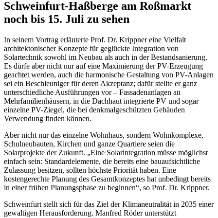
Schweinfurt-Haßberge am Roßmarkt
noch bis 15. Juli zu sehen
In seinem Vortrag erläuterte Prof. Dr. Krippner eine Vielfalt
architektonischer Konzepte für geglückte Integration von
Solartechnik sowohl im Neubau als auch in der Bestandsanierung.
Es dürfe aber nicht nur auf eine Maximierung der PV-Erzeugung
geachtet werden, auch die harmonische Gestaltung von PV-Anlagen
sei ein Beschleuniger für deren Akzeptanz; dafür stellte er ganz
unterschiedliche Ausführungen vor – Fassadenanlagen an
Mehrfamilienhäusern, in die Dachhaut integrierte PV und sogar
einzelne PV-Ziegel, die bei denkmalgeschützten Gebäuden
Verwendung finden können.
Aber nicht nur das einzelne Wohnhaus, sondern Wohnkomplexe,
Schulneubauten, Kirchen und ganze Quartiere seien die
Solarprojekte der Zukunft. „Eine Solarintegration müsse möglichst
einfach sein: Standardelemente, die bereits eine bauaufsichtliche
Zulassung besitzen, sollten höchste Priorität haben. Eine
kostengerechte Planung des Gesamtkonzeptes hat unbedingt bereits
in einer frühen Planungsphase zu beginnen“, so Prof. Dr. Krippner.
Schweinfurt stellt sich für das Ziel der Klimaneutralität in 2035 einer
gewaltigen Herausforderung. Manfred Röder unterstützt