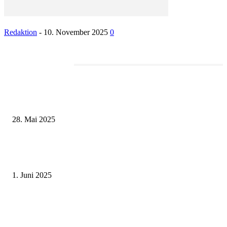
Redaktion
-
10. November 2025
0
Redaktionstipp
Museumsfest und UNESCO-Welterbetag in der Oberen Saline am 1. Juni i
Kissingen
28. Mai 2025
Erlebnisreicher Juni: Spannende Gästeführungen in Stadt und Landkreis
Schweinfurt
1. Juni 2025
Tradition erleben: Deutscher Mühlentag im Fränkischen Freilandmuseum
Fladungen am 9. Juni 2025