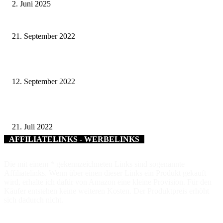
2. Juni 2025
Wir machen’s uns schöner – Umgestaltung des Theaterplatzes gestartet
21. September 2022
Energiesparen kann jeder – Tipps für zuhause
12. September 2022
Sonne, Wind und Steine – Landrat Thomas Eberth besucht Sommerhausen
21. Juli 2022
AFFILIATELINKS - WERBELINKS
Die mit einem * gekennzeichneten Links sind sogenannte
Affiliatelinks. Wenn über einen dieser Links ein Produkt gekauft
wird, erhalte ich dafür von Amazon eine kleine Provision. Für den
Käufer entstehen keine weiteren Kosten. Der Produktpreis erhöht
sich dadurch nicht.