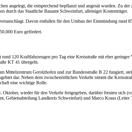
chen angelegt, die entsprechend bepflanzt und angesät wurden. Zu d
eten durch das Staatliche Bauamt Schweinfurt, alleiniger Kostenträger.
eranschlagt. Davon entfallen für den Umbau der Einmündung rund 85
50.000 Euro gefördert.
rund 120 Kraftfahrzeugen pro Tag eine Kreisstraße mit eher geringer V
traße KT 41 übergeht.
zum Mittelzentrum Gerolzhofen und zur Bundesstraße B 22 fungiert, stel
isgebiet dar. Neben dem zwischenörtlichen Verkehr nimmt die Kreisst
chaft eine wichtige Rolle.
 Oktober, wieder für den Verkehr freigegeben, darüber freuten sich (v
mt, Gebietsabteilung Landkreis Schweinfurt) und Marco Kraus (Leiter 