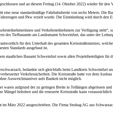
eschlossen und an diesem Freitag (14. Oktober 2022) wieder für den 
itt eine neue standardmäßige Fahrbahnbreite von sechs Metern. Die Ba
ahrzeugen und Pkw erzielt wurde. Die Einmündung wird durch den Einb
rkehrsteilnehmerinnen und Verkehrsteilnehmern zur Verfügung steht“, sag
itern des Tiefbauamts am Landratsamt Schweinfurt, das unter der Leitu
antwortlich für den Unterhalt des gesamten Kreisstraßennetzes, welche
esten Standards ausgebaut ist.
m staatlichen Bauamt Schweinfurt sowie allen Projektbeteiligten für 
schwarzach, bedankte sich gleichfalls beim Landkreis Schweinfurt u
 verbesserter Verkehrssicherheit. Die Kreisstraße hatte vor dem Ausbau
 ohne Ausweichmanöver aufs Bankett nicht möglich.
er waren aufgrund der zu geringen Breite in Teillängen abgerissen und
se Mängel behoben und die erneuerte Kreisstraße kann voraussichtlich 
 im März 2022 ausgeschrieben. Die Firma Strabag AG aus Schwarzach a