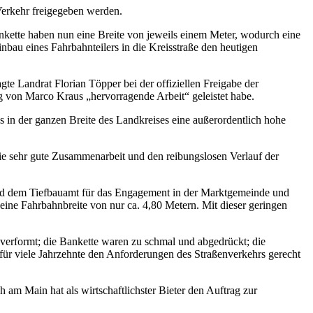
Verkehr freigegeben werden.
nkette haben nun eine Breite von jeweils einem Meter, wodurch eine
au eines Fahrbahnteilers in die Kreisstraße den heutigen
te Landrat Florian Töpper bei der offiziellen Freigabe der
ng von Marco Kraus „hervorragende Arbeit“ geleistet habe.
s in der ganzen Breite des Landkreises eine außerordentlich hohe
die sehr gute Zusammenarbeit und den reibungslosen Verlauf der
nd dem Tiefbauamt für das Engagement in der Marktgemeinde und
 eine Fahrbahnbreite von nur ca. 4,80 Metern. Mit dieser geringen
 verformt; die Bankette waren zu schmal und abgedrückt; die
für viele Jahrzehnte den Anforderungen des Straßenverkehrs gerecht
m Main hat als wirtschaftlichster Bieter den Auftrag zur