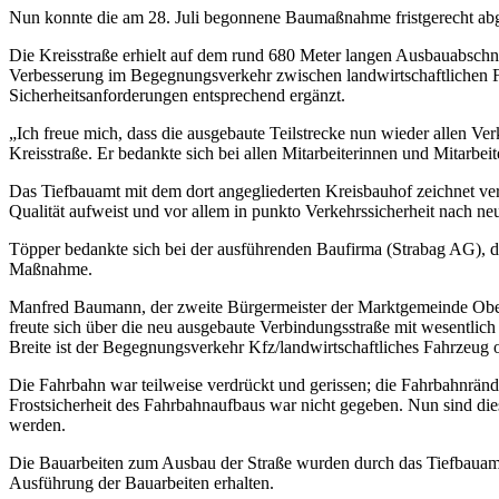
Nun konnte die am 28. Juli begonnene Baumaßnahme fristgerecht abg
Die Kreisstraße erhielt auf dem rund 680 Meter langen Ausbauabschn
Verbesserung im Begegnungsverkehr zwischen landwirtschaftlichen F
Sicherheitsanforderungen entsprechend ergänzt.
„Ich freue mich, dass die ausgebaute Teilstrecke nun wieder allen Ve
Kreisstraße. Er bedankte sich bei allen Mitarbeiterinnen und Mitarbe
Das Tiefbauamt mit dem dort angegliederten Kreisbauhof zeichnet ver
Qualität aufweist und vor allem in punkto Verkehrssicherheit nach neu
Töpper bedankte sich bei der ausführenden Baufirma (Strabag AG), de
Maßnahme.
Manfred Baumann, der zweite Bürgermeister der Marktgemeinde Ober
freute sich über die neu ausgebaute Verbindungsstraße mit wesentlich
Breite ist der Begegnungsverkehr Kfz/landwirtschaftliches Fahrzeug
Die Fahrbahn war teilweise verdrückt und gerissen; die Fahrbahnränd
Frostsicherheit des Fahrbahnaufbaus war nicht gegeben. Nun sind die
werden.
Die Bauarbeiten zum Ausbau der Straße wurden durch das Tiefbauamt
Ausführung der Bauarbeiten erhalten.