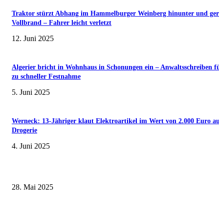
Traktor stürzt Abhang im Hammelburger Weinberg hinunter und ger
Vollbrand – Fahrer leicht verletzt
12. Juni 2025
Algerier bricht in Wohnhaus in Schonungen ein – Anwaltsschreiben f
zu schneller Festnahme
5. Juni 2025
Werneck: 13-Jähriger klaut Elektroartikel im Wert von 2.000 Euro a
Drogerie
4. Juni 2025
Museumsfest und UNESCO-Welterbetag in der Oberen Saline am 1. Juni i
Kissingen
28. Mai 2025
Erlebnisreicher Juni: Spannende Gästeführungen in Stadt und Landkreis