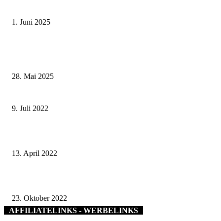
Schweinfurt
1. Juni 2025
Wenn kleine Kicker groß rauskommen – 17. Grundschul-Fußballturnier de
Landkreise in Berkach
28. Mai 2025
Angebotskatalog der Stadt Bad Kissingen für ukrainische Geflüchtete
9. Juli 2022
Mainwasser-Deinwasser-Unserwasser
13. April 2022
Volkacher Stadtwald – schützen und klimaresilient aufforsten
23. Oktober 2022
AFFILIATELINKS - WERBELINKS