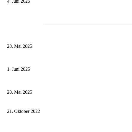
4. Juni 2025
Redaktionstipp
Museumsfest und UNESCO-Welterbetag in der Oberen Saline am 1. Juni i
28. Mai 2025
Erlebnisreicher Juni: Spannende Gästeführungen in Stadt und Landkreis S
1. Juni 2025
Wenn kleine Kicker groß rauskommen – 17. Grundschul-Fußballturnier de
28. Mai 2025
Stadtwerke Schweinfurt eröffnen neue Ladestation in der Galgenleite
21. Oktober 2022
Kräuter Mix und der Verein Mix for Kids unterstützen ukrainische Flüchtl