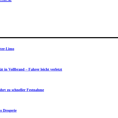
uter-Limo
in Vollbrand – Fahrer leicht verletzt
ührt zu schneller Festnahme
s Drogerie