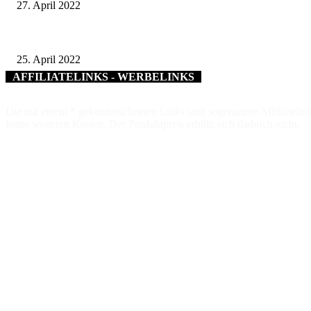
27. April 2022
25 Jahre Landkreis-Partnerschaft mit Tamar: Delegation aus dem Landkreis
25. April 2022
AFFILIATELINKS - WERBELINKS
Die mit einem * gekennzeichneten Links sind sogenannte Affiliatelink
keine weiteren Kosten. Der Produktpreis erhöht sich dadurch nicht.