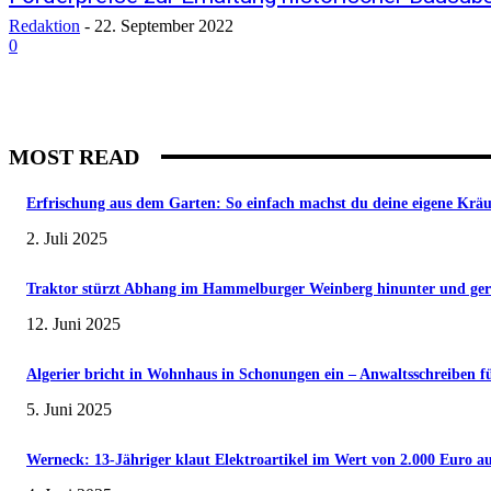
Redaktion
-
22. September 2022
0
MOST READ
Erfrischung aus dem Garten: So einfach machst du deine eigene Krä
2. Juli 2025
Traktor stürzt Abhang im Hammelburger Weinberg hinunter und gerät 
12. Juni 2025
Algerier bricht in Wohnhaus in Schonungen ein – Anwaltsschreiben f
5. Juni 2025
Werneck: 13-Jähriger klaut Elektroartikel im Wert von 2.000 Euro au