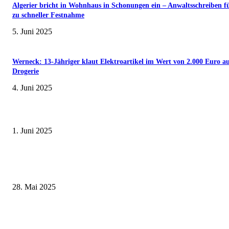
Algerier bricht in Wohnhaus in Schonungen ein – Anwaltsschreiben f
zu schneller Festnahme
5. Juni 2025
Werneck: 13-Jähriger klaut Elektroartikel im Wert von 2.000 Euro a
Drogerie
4. Juni 2025
Erlebnisreicher Juni: Spannende Gästeführungen in Stadt und Landkreis
Schweinfurt
1. Juni 2025
Wenn kleine Kicker groß rauskommen – 17. Grundschul-Fußballturnier de
Landkreise in Berkach
28. Mai 2025
Zeitreise am Main: Großer Mittelaltermarkt an der Leonhard-Frank-Prom
in Würzburg