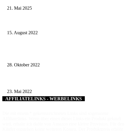
21. Mai 2025
Gemeinde Röthlein erhält 125.000 Euro für die Beschaffung eines
Hilfeleistungs-Löschgruppenfahrzeugs für die Freiwillige Feuerwehr
15. August 2022
Ein Garten fürs Lebensglück – Seminarreihe des Kreisverbandes für Gart
und Landespflege geht in die Endphase
28. Oktober 2022
Nominierungen für den Bürgersozialpreis der Stadt Würzburg ab sofort m
23. Mai 2022
AFFILIATELINKS - WERBELINKS
Die mit einem * gekennzeichneten Links sind sogenannte
Affiliatelinks. Wenn über einen dieser Links ein Produkt gekauft
wird, erhalte ich dafür von Amazon eine kleine Provision. Für den
Käufer entstehen keine weiteren Kosten. Der Produktpreis erhöht