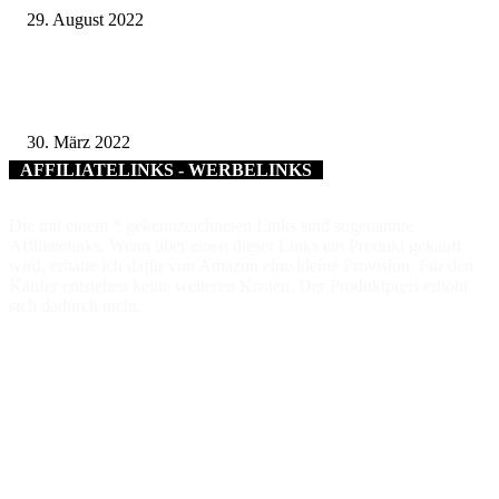
29. August 2022
Kein Scherz: Fränkisches Freilandmuseum Fladungen startet am 1. April in
neue Saison
30. März 2022
AFFILIATELINKS - WERBELINKS
Die mit einem * gekennzeichneten Links sind sogenannte
Affiliatelinks. Wenn über einen dieser Links ein Produkt gekauft
wird, erhalte ich dafür von Amazon eine kleine Provision. Für den
Käufer entstehen keine weiteren Kosten. Der Produktpreis erhöht
sich dadurch nicht.