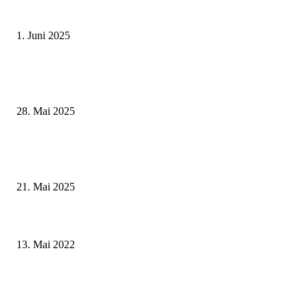
Erlebnisreicher Juni: Spannende Gästeführungen in Stadt und Landkreis
Schweinfurt
1. Juni 2025
Wenn kleine Kicker groß rauskommen – 17. Grundschul-Fußballturnier de
Landkreise in Berkach
28. Mai 2025
Zeitreise am Main: Großer Mittelaltermarkt an der Leonhard-Frank-Prom
in Würzburg
21. Mai 2025
Landkreis Schweinfurt baut sein Netzwerk in Sachen Familienorientierung
weiter aus
13. Mai 2022
75 Jahre im Dienst der Bürger – Oberbürgermeister Dr. Dirk Vogel ehrt
Dienstjubilare und verabschiedet Ruheständler