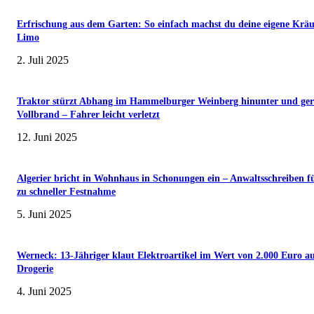
Erfrischung aus dem Garten: So einfach machst du deine eigene Kräu
Limo
2. Juli 2025
Traktor stürzt Abhang im Hammelburger Weinberg hinunter und ger
Vollbrand – Fahrer leicht verletzt
12. Juni 2025
Algerier bricht in Wohnhaus in Schonungen ein – Anwaltsschreiben f
zu schneller Festnahme
5. Juni 2025
Werneck: 13-Jähriger klaut Elektroartikel im Wert von 2.000 Euro a
Drogerie
4. Juni 2025