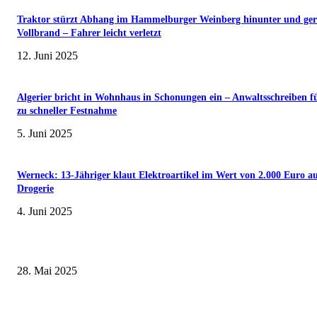
Traktor stürzt Abhang im Hammelburger Weinberg hinunter und ger
Vollbrand – Fahrer leicht verletzt
12. Juni 2025
Algerier bricht in Wohnhaus in Schonungen ein – Anwaltsschreiben f
zu schneller Festnahme
5. Juni 2025
Werneck: 13-Jähriger klaut Elektroartikel im Wert von 2.000 Euro a
Drogerie
4. Juni 2025
Museumsfest und UNESCO-Welterbetag in der Oberen Saline am 1. Juni i
Kissingen
28. Mai 2025
Erlebnisreicher Juni: Spannende Gästeführungen in Stadt und Landkreis