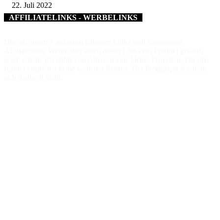
22. Juli 2022
AFFILIATELINKS - WERBELINKS
Die mit einem * gekennzeichneten Links sind sogenannte
Affiliatelinks. Wenn über einen dieser Links ein Produkt gekauft
wird, erhalte ich dafür von Amazon eine kleine Provision. Für den
Käufer entstehen keine weiteren Kosten. Der Produktpreis erhöht
sich dadurch nicht.