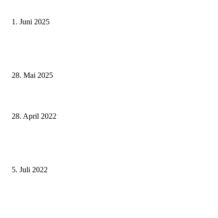
Schweinfurt
1. Juni 2025
Wenn kleine Kicker groß rauskommen – 17. Grundschul-Fußballturnier de
Landkreise in Berkach
28. Mai 2025
Zeitungen und Zeitschriften aus der ganzen Welt in der Stadtbibliothek
Würzburg
28. April 2022
Der Eisvogel als Symbol für Natur- und Artenschutz am Altmain im Landk
Kitzingen
5. Juli 2022
Landrat und Verkehrswacht Schweinfurt danken für langjähriges Engagem
der erwachsenen Schulweghelferinnen und Schulweghelfer