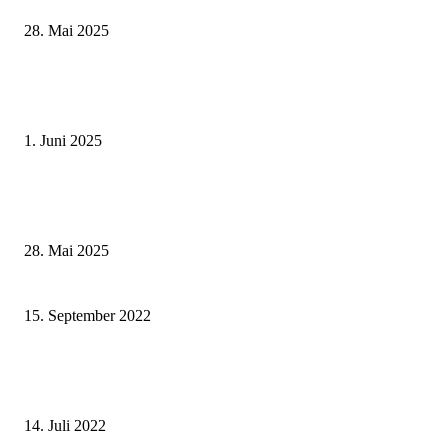
28. Mai 2025
Erlebnisreicher Juni: Spannende Gästeführungen in Stadt und Landkreis
Schweinfurt
1. Juni 2025
Wenn kleine Kicker groß rauskommen – 17. Grundschul-Fußballturnier de
Landkreise in Berkach
28. Mai 2025
Stadtwerke Schweinfurt informieren über nachhaltige Mobilität
15. September 2022
Landratsamt Schweinfurt ist „Digitales Amt“ – Staatsministerin Judith Ger
verleiht Auszeichnungen für besonderes Engagement bei Digitalisierung
14. Juli 2022