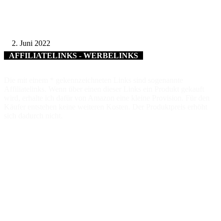
Gelebte Partnerschaft und Wissenstransfer – Gedi Hampe referierte im
Landratsamt Bad Kissingen über Innovationen gegen den Klimawandel
2. Juni 2022
AFFILIATELINKS - WERBELINKS
Die mit einem * gekennzeichneten Links sind sogenannte
Affiliatelinks. Wenn über einen dieser Links ein Produkt gekauft
wird, erhalte ich dafür von Amazon eine kleine Provision. Für den
Käufer entstehen keine weiteren Kosten. Der Produktpreis erhöht
sich dadurch nicht.