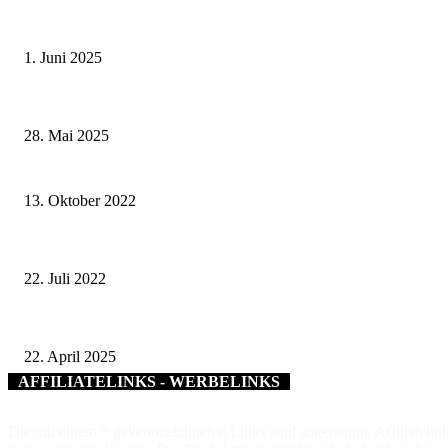
Erlebnisreicher Juni: Spannende Gästeführungen in Stadt und Landkreis S
1. Juni 2025
Wenn kleine Kicker groß rauskommen – 17. Grundschul-Fußballturnier de
28. Mai 2025
Kanalsanierung Neue Altstadt, Bad Kissingen
13. Oktober 2022
Grundstein für die Zukunft – Kammersiegerehrung: Stellvertretender Land
22. Juli 2022
Friedrich Merz, die CDU – und der Preis der Täuschung: Eine Analyse des
22. April 2025
AFFILIATELINKS - WERBELINKS
Die mit einem * gekennzeichneten Links sind sogenannte Affiliatelink