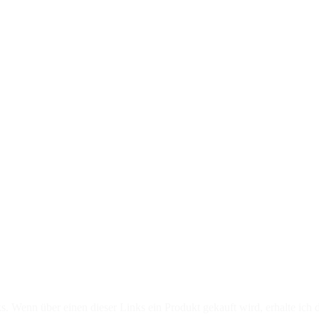
chweinfurt
r Landkreise in Berkach
rat Emil Müller zeichnete die Besten aus
 politischen Kurswechsels
s. Wenn über einen dieser Links ein Produkt gekauft wird, erhalte ich