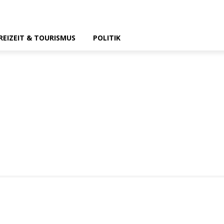
REIZEIT & TOURISMUS
POLITIK
n Bad Kissingen