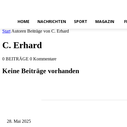
HOME
NACHRICHTEN
SPORT
MAGAZIN
F
Start
Autoren
Beiträge von C. Erhard
C. Erhard
0 BEITRÄGE
0 Kommentare
Keine Beiträge vorhanden
Redaktionstipp
Museumsfest und UNESCO-Welterbetag in der Oberen Saline am 1. Juni i
28. Mai 2025