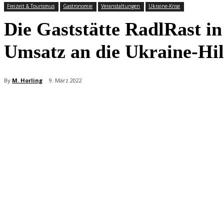
Freizeit & Tourismus
Gastronomie
Veranstaltungen
Ukraine-Krise
Die Gaststätte RadlRast 
Umsatz an die Ukraine-Hil
By
M. Horling
9. März 2022
Teilen