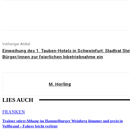
Teilen
Vorheriger Artikel
Einweihung des 1. Tauben-Hotels in Schweinfurt: Stadtrat Ste
Bürger/innen zur feierlichen Inbetriebnahme ein
M. Horling
LIES AUCH
FRANKEN
Traktor stürzt Abhang im Hammelburger Weinberg hinunter und gerät in
Vollbrand – Fahrer leicht verletzt