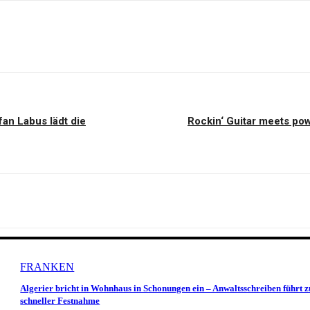
fan Labus lädt die
Rockin‘ Guitar meets po
FRANKEN
Algerier bricht in Wohnhaus in Schonungen ein – Anwaltsschreiben führt z
schneller Festnahme