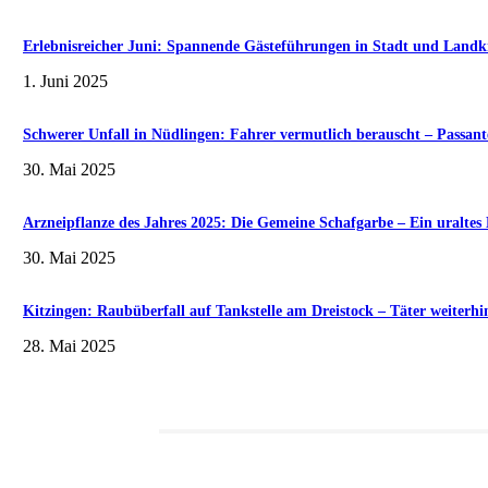
Erlebnisreicher Juni: Spannende Gästeführungen in Stadt und Landk
1. Juni 2025
Schwerer Unfall in Nüdlingen: Fahrer vermutlich berauscht – Passante
30. Mai 2025
Arzneipflanze des Jahres 2025: Die Gemeine Schafgarbe – Ein uralte
30. Mai 2025
Kitzingen: Raubüberfall auf Tankstelle am Dreistock – Täter weiterhi
28. Mai 2025
Redaktionstipp
Museumsfest und UNESCO-Welterbetag in der Oberen Saline am 1. Juni i