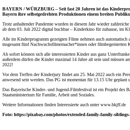
BAYERN / WÜRZBURG – Seit fast 20 Jahren ist das Kinderprogra
Bayern ihre selbstgedrehten Produktionen einem breiten Publiku
Trotz anhaltender Pandemie wurden in diesem Jahr wieder zahlreiche
ab dem 03. Juli 2022 digital buchbar – Kinderkino für zuhause, im K
Alle im Kinderprogramm gezeigten Filme nehmen auch automatisch an 
insgesamt fünf Nachwuchsfilmemacher*innen oder filmbegeisterten Ki
Ab sofort können sich alle interessierten Kinder aus ganz Unterfrank
außerdem dürfen die Kinder maximal 14 Jahre alt sein und müssen am
2022!
Vor dem Treffen der Kinderjury findet am 25. Mai 2022 auch ein Pres
anwesend sein werden. Das PG ist momentan für 13.15 Uhr geplant u
Das Bayerische Kinder- und Jugend-Filmfestival ist ein Projekt des
Staatsministerium für Familie, Arbeit und Soziales.
Weitere Informationen finden Interessierte auch unter www.bkjff.de
Foto: https://pixabay.com/photos/extended-family-family-siblings