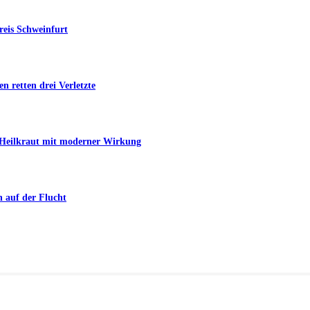
reis Schweinfurt
n retten drei Verletzte
s Heilkraut mit moderner Wirkung
n auf der Flucht
n Bad Kissingen