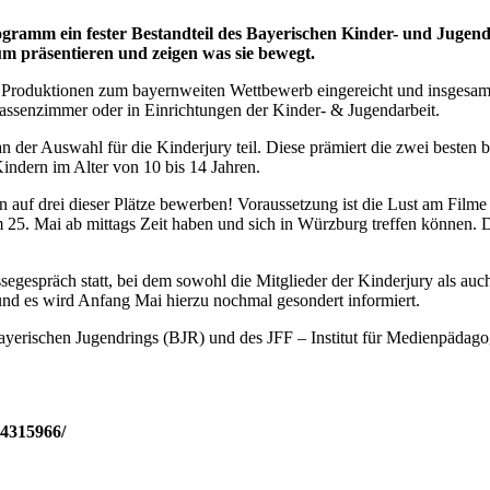
mm ein fester Bestandteil des Bayerischen Kinder- und Jugend-
m präsentieren und zeigen was sie bewegt.
 Produktionen zum bayernweiten Wettbewerb eingereicht und insgesamt
lassenzimmer oder in Einrichtungen der Kinder- & Jugendarbeit.
der Auswahl für die Kinderjury teil. Diese prämiert die zwei besten 
ndern im Alter von 10 bis 14 Jahren.
en auf drei dieser Plätze bewerben! Voraussetzung ist die Lust am Film
 25. Mai ab mittags Zeit haben und sich in Würzburg treffen können. 
segespräch statt, bei dem sowohl die Mitglieder der Kinderjury als auc
nd es wird Anfang Mai hierzu nochmal gesondert informiert.
 Bayerischen Jugendrings (BJR) und des JFF – Institut für Medienpädag
-4315966/