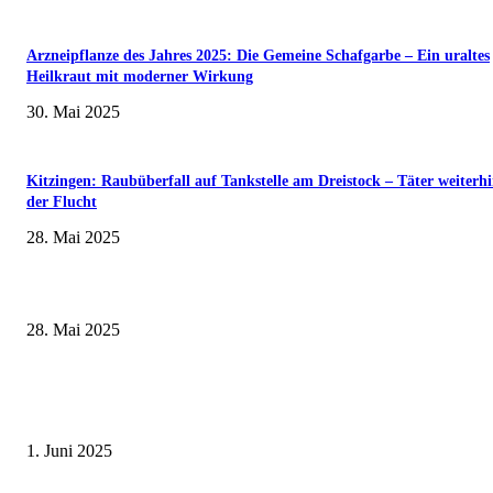
Arzneipflanze des Jahres 2025: Die Gemeine Schafgarbe – Ein uraltes
Heilkraut mit moderner Wirkung
30. Mai 2025
Kitzingen: Raubüberfall auf Tankstelle am Dreistock – Täter weiterhi
der Flucht
28. Mai 2025
Museumsfest und UNESCO-Welterbetag in der Oberen Saline am 1. Juni i
Kissingen
28. Mai 2025
Erlebnisreicher Juni: Spannende Gästeführungen in Stadt und Landkreis
Schweinfurt
1. Juni 2025