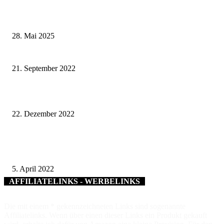
Wenn kleine Kicker groß rauskommen – 17. Grundschul-Fußballturnier de
Landkreise in Berkach
28. Mai 2025
Wir machen’s uns schöner – Umgestaltung des Theaterplatzes gestartet
21. September 2022
Baumaßnahmen der Stadt Schweinfurt 2023
22. Dezember 2022
Rockin‘ Guitar meets power Harmonica: Konzert mit Abi Wallenstein bei 
Jüdischen Kulturtagen
5. April 2022
AFFILIATELINKS - WERBELINKS
Die mit einem * gekennzeichneten Links sind sogenannte
Affiliatelinks. Wenn über einen dieser Links ein Produkt gekauft