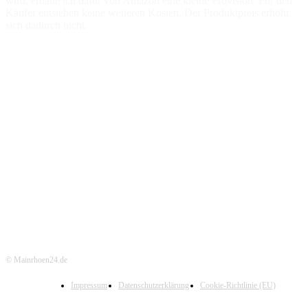
wird, erhalte ich dafür von Amazon eine kleine Provision. Für den
Käufer entstehen keine weiteren Kosten. Der Produktpreis erhöht
sich dadurch nicht.
© Mainrhoen24.de
Impressum
Datenschutzerklärung
Cookie-Richtlinie (EU)