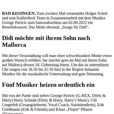
BAD KISSINGEN.
Zum zweiten Mal veranstaltet Holger Scheit
und sein Kaffeefleck Team in Zusammenarbeit mit dem Musiker
George Pavicic zum Saisonabschluss am 02.09.2022 ein
Benefizkonzert. Das Motto diesmal: „Songs für Didi“.
Didi möchte mit ihrem Sohn nach
Mallorca
Mit dieser Veranstaltung will man einer schwerkranken Mutter einen
großen Wunsch erfüllen: Sie möchte gern im Mai mit ihrem Sohn
auf Mallorca dessen 18. Geburtstag feiern. Um das zu unterstützen
Uhr sorgen von 18.30 bis 21:30 fünf in der Region bekannte
Musiker für die musikalische Untermalung und gute Stimmung.
Fünf Musiker heizen ordentlich ein
Mit von der Partie sind neben George Pavicic (G-REX, Dörty &
Härry) Harry Schmitt (Dörty & Härry, Harry’s Music), Ulli
Lingerfelt (Gesangslehrerin, Vocal Coach, Solokünstlerin), Erik
Grießmann (Erik & Friends) und Klaus „Flopsi“ Pflaum
(Flopssongs).