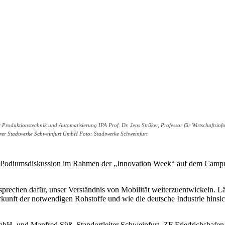
 Produktionstechnik und Automatisierung IPA Prof. Dr. Jens Strüker, Professor für Wirtschaftsi
hrer Stadtwerke Schweinfurt GmbH Foto: Stadtwerke Schweinfurt
ten Podiumsdiskussion im Rahmen der „Innovation Week“ auf dem Campu
prechen dafür, unser Verständnis von Mobilität weiterzuentwickeln. Lä
kunft der notwendigen Rohstoffe und wie die deutsche Industrie hinsicht
H, und Manfred Süß, Standortleiter Schweinfurt, ZF Friedrichshafen A