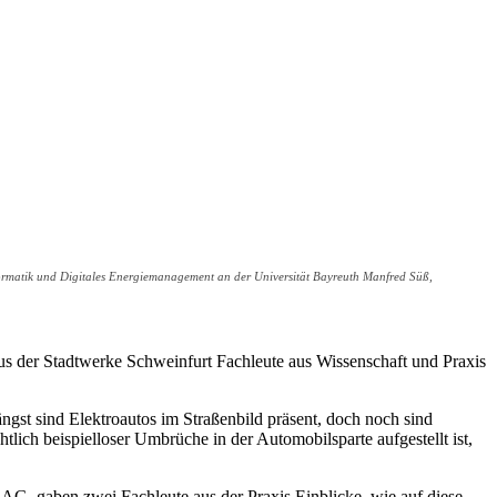
nformatik und Digitales Energiemanagement an der Universität Bayreuth Manfred Süß,
s der Stadtwerke Schweinfurt Fachleute aus Wissenschaft und Praxis
ngst sind Elektroautos im Straßenbild präsent, doch noch sind
lich beispielloser Umbrüche in der Automobilsparte aufgestellt ist,
G, gaben zwei Fachleute aus der Praxis Einblicke, wie auf diese