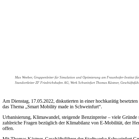
Max Weeber, Gruppenleiter für Simulation und Optimierung am Fraunhofer-Institut für
Standortleiter ZF Friedrichshafen AG, Werk Schweinfurt Thomas Kästner, Geschäftsfü
Am Dienstag, 17.05.2022, diskutierten in einer hochkarätig besetz
das Thema „Smart Mobility made in Schweinfurt“.
Urbanisierung, Klimawandel, steigende Benzinpreise – viele Gründe s
zahlreiche Fragen bezüglich der Klimabilanz von E-Mobilität, der Her
offen.
Mit Thomas Kästner, Geschäftsführer der Stadtwerke Schweinfurt Gmb