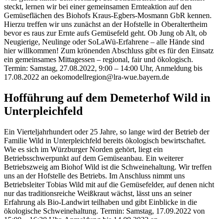
steckt, lernen wir bei einer gemeinsamen Ernteaktion auf den
Gemüseflächen des Biohofs Kraus-Egbers-Mosmann GbR kennen.
Hierzu treffen wir uns zunächst an der Hofstelle in Oberaltertheim
bevor es raus zur Ernte aufs Gemüsefeld geht. Ob Jung ob Alt, ob
Neugierige, Neulinge oder SoLaWü-Erfahrene – alle Hände sind
hier willkommen! Zum krönenden Abschluss gibt es für den Einsatz
ein gemeinsames Mittagessen – regional, fair und ökologisch.
Termin: Samstag, 27.08.2022, 9:00 – 14:00 Uhr, Anmeldung bis
17.08.2022 an oekomodellregion@lra-wue.bayern.de
Hofführung auf dem Demeterhof Wild in
Unterpleichfeld
Ein Vierteljahrhundert oder 25 Jahre, so lange wird der Betrieb der
Familie Wild in Unterpleichfeld bereits ökologisch bewirtschaftet.
Wie es sich im Würzburger Norden gehört, liegt ein
Betriebsschwerpunkt auf dem Gemüseanbau. Ein weiterer
Betriebszweig am Biohof Wild ist die Schweinehaltung. Wir treffen
uns an der Hofstelle des Betriebs. Im Anschluss nimmt uns
Betriebsleiter Tobias Wild mit auf die Gemüsefelder, auf denen nicht
nur das traditionsreiche Weißkraut wächst, lässt uns an seiner
Erfahrung als Bio-Landwirt teilhaben und gibt Einblicke in die
ökologische Schweinehaltung. Termin: Samstag, 17.09.2022 von