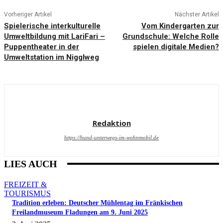
Vorheriger Artikel
Nächster Artikel
Spielerische interkulturelle
Vom Kindergarten zur
Umweltbildung mit LariFari –
Grundschule: Welche Rolle
Puppentheater in der
spielen digitale Medien?
Umweltstation im Nigglweg
Redaktion
https://hund-unterwegs-im-wohnmobil.de
LIES AUCH
FREIZEIT &
TOURISMUS
Tradition erleben: Deutscher Mühlentag im Fränkischen
Freilandmuseum Fladungen am 9. Juni 2025