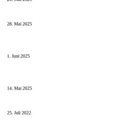
Wenn kleine Kicker groß rauskommen – 17. Grundschul-Fußballturnier de
Landkreise in Berkach
28. Mai 2025
Erlebnisreicher Juni: Spannende Gästeführungen in Stadt und Landkreis
Schweinfurt
1. Juni 2025
Roland Kaiser live in Schweinfurt am 11. Juli 2025 – ein Sommerabend vo
Gänsehautmomente
14. Mai 2025
Mark Forster Konzert am 26.06.2022 am Zentralen Omnibusbahnhof in B
Neustadt
25. Juli 2022
Die Abersfelderin Hannelore Margraf erhält staatliche Auszeichnung für