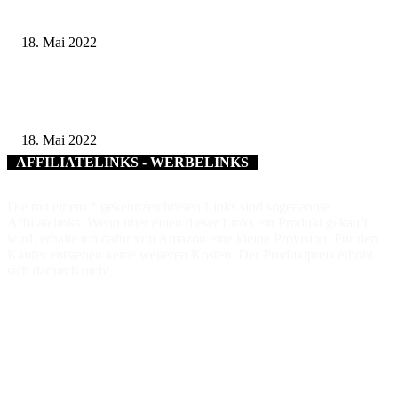
ehrenamtliches Engagement
18. Mai 2022
Auf Tour im Jubiläums-Landkreis WERTigkeiten aufgezeigt: glücklich, hi
leben zu dürfen
18. Mai 2022
AFFILIATELINKS - WERBELINKS
Die mit einem * gekennzeichneten Links sind sogenannte
Affiliatelinks. Wenn über einen dieser Links ein Produkt gekauft
wird, erhalte ich dafür von Amazon eine kleine Provision. Für den
Käufer entstehen keine weiteren Kosten. Der Produktpreis erhöht
sich dadurch nicht.