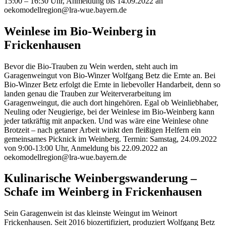
15:00 – 16:30 Uhr, Anmeldung bis 14.09.2022 an
oekomodellregion@lra-wue.bayern.de
Weinlese im Bio-Weinberg in
Frickenhausen
Bevor die Bio-Trauben zu Wein werden, steht auch im
Garagenweingut von Bio-Winzer Wolfgang Betz die Ernte an. Bei
Bio-Winzer Betz erfolgt die Ernte in liebevoller Handarbeit, denn so
landen genau die Trauben zur Weiterverarbeitung im
Garagenweingut, die auch dort hingehören. Egal ob Weinliebhaber,
Neuling oder Neugierige, bei der Weinlese im Bio-Weinberg kann
jeder tatkräftig mit anpacken. Und was wäre eine Weinlese ohne
Brotzeit – nach getaner Arbeit winkt den fleißigen Helfern ein
gemeinsames Picknick im Weinberg. Termin: Samstag, 24.09.2022
von 9:00-13:00 Uhr, Anmeldung bis 22.09.2022 an
oekomodellregion@lra-wue.bayern.de
Kulinarische Weinbergswanderung –
Schafe im Weinberg in Frickenhausen
Sein Garagenwein ist das kleinste Weingut im Weinort
Frickenhausen. Seit 2016 biozertifiziert, produziert Wolfgang Betz