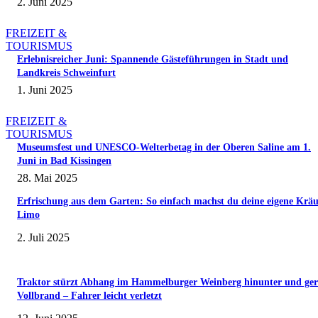
2. Juni 2025
FREIZEIT &
TOURISMUS
Erlebnisreicher Juni: Spannende Gästeführungen in Stadt und
Landkreis Schweinfurt
1. Juni 2025
FREIZEIT &
TOURISMUS
Museumsfest und UNESCO-Welterbetag in der Oberen Saline am 1.
Juni in Bad Kissingen
28. Mai 2025
Erfrischung aus dem Garten: So einfach machst du deine eigene Kräu
Limo
2. Juli 2025
Traktor stürzt Abhang im Hammelburger Weinberg hinunter und ger
Vollbrand – Fahrer leicht verletzt