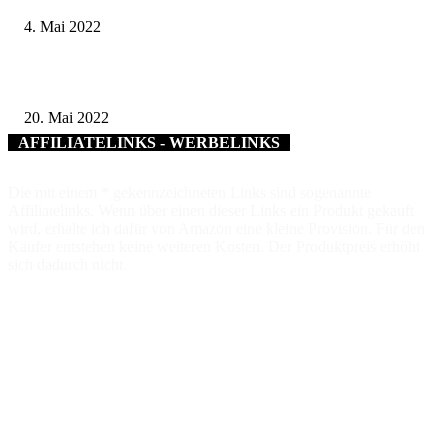
4. Mai 2022
Tischtennisturnier der Würzburger Offenen Jugendarbeit 2022
20. Mai 2022
AFFILIATELINKS - WERBELINKS
Die mit einem * gekennzeichneten Links sind sogenannte
Affiliatelinks. Wenn über einen dieser Links ein Produkt gekauft
wird, erhalte ich dafür von Amazon eine kleine Provision. Für den
Käufer entstehen keine weiteren Kosten. Der Produktpreis erhöht
sich dadurch nicht.