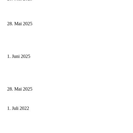
Museumsfest und UNESCO-Welterbetag in der Oberen Saline am 1. Juni i
Kissingen
28. Mai 2025
Erlebnisreicher Juni: Spannende Gästeführungen in Stadt und Landkreis
Schweinfurt
1. Juni 2025
Wenn kleine Kicker groß rauskommen – 17. Grundschul-Fußballturnier de
Landkreise in Berkach
28. Mai 2025
CARNIVAL KILIANI – Ausstellung mit Foto-Kunst von Yacomá®
1. Juli 2022
Noch keinen Plan für die Sommerferien? Bewerbungszeitraum für
Jobentdecker-Projekt verlängert