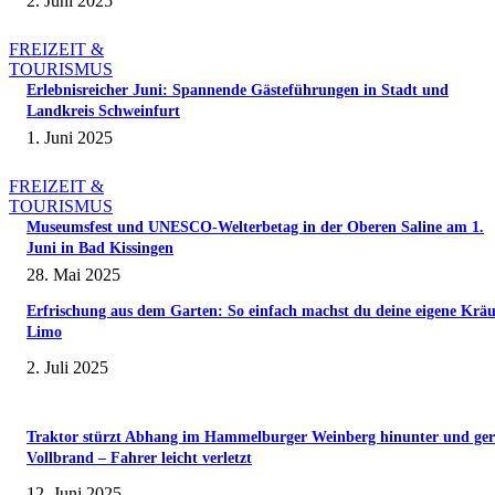
2. Juni 2025
FREIZEIT &
TOURISMUS
Erlebnisreicher Juni: Spannende Gästeführungen in Stadt und
Landkreis Schweinfurt
1. Juni 2025
FREIZEIT &
TOURISMUS
Museumsfest und UNESCO-Welterbetag in der Oberen Saline am 1.
Juni in Bad Kissingen
28. Mai 2025
Erfrischung aus dem Garten: So einfach machst du deine eigene Kräu
Limo
2. Juli 2025
Traktor stürzt Abhang im Hammelburger Weinberg hinunter und ger
Vollbrand – Fahrer leicht verletzt
12. Juni 2025