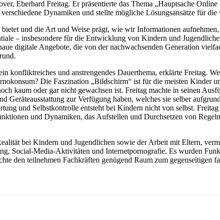
 Eberhard Freitag. Er präsentierte das Thema „Hauptsache Online – 
 verschiedene Dynamiken und stellte mögliche Lösungsansätze für die
 bietet und die Art und Weise prägt, wie wir Informationen aufnehmen, 
iale – insbesondere für die Entwicklung von Kindern und Jugendlichen –
enaue digitale Angebote, die von der nachwachsenden Generation vielfac
rund.
in konfliktreiches und anstrengendes Dauerthema, erklärte Freitag. We
konsum? Die Faszination „Bildschirm“ ist für die meisten Kinder und
och kaum oder gar nicht gewachsen ist. Freitag machte in seinen Ausfü
d Geräteausstattung zur Verfügung haben, welches sie selber aufgrund
ung und Selbstkontrolle entsteht bei Kindern nicht von selbst. Freitag 
Funktionen und Dynamiken, das Aufstellen und Durchsetzen von Regeln
alität bei Kindern und Jugendlichen sowie der Arbeit mit Eltern, vermi
g, Social-Media-Aktivitäten und Internetpornografie. Es wurden Funk
lichte den teilnehmen Fachkräften genügend Raum zum gegenseitigen fa