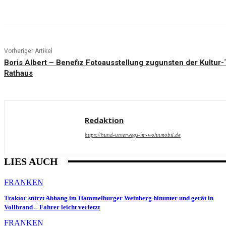
Teilen
Vorheriger Artikel
Boris Albert – Benefiz Fotoausstellung zugunsten der Kultur-
Rathaus
Redaktion
https://hund-unterwegs-im-wohnmobil.de
LIES AUCH
FRANKEN
Traktor stürzt Abhang im Hammelburger Weinberg hinunter und gerät in
Vollbrand – Fahrer leicht verletzt
FRANKEN