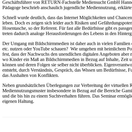
Geschäftsführer von RETURN-Fachstelle Mediensucht GmbH Hannover,
Pädagoge beschrieb anschaulich jugendliche Mediennutzung, erklärte
Schnell wurde deutlich, dass das Internet Möglichkeiten und Chancen
leben. Doch es zeigen sich leider auch Risiken und Gefährdungspotent
Hosentasche, so der Referent. Für fast alle Bedürfnisse gibt es passg
treten dadurch analoge Herausforderungen des Lebens in den Hinterg
Der Umgang mit Bildschirmmedien ist daher auch in vielen Familien e
etc. nutzen oder YouTube schauen? Wie umgehen mit heimlichem Porno
fest, dass der Nachwuchs den unendlichen digitalen Angeboten aber n
wo Kinder ein Maß an Bildschirmmedien in Bezug auf Inhalte, Zeit un
können und deren Folgen sie selber nicht überblicken. Eigenverantwort
entsteht, durch Verständnis, Gespräch, das Wissen um Bedürfnisse, 
das Aushalten von Konflikten.
Neben grundsätzlichen Überlegungen zur Verbreitung der virtuellen Re
Mediennutzungsmuster insbesondere in Bezug auf die Bereiche Gamin
und die bis hin zu einem Suchtverhalten führen. Das Seminar ermög
eigenen Haltung.