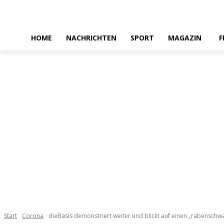
HOME
NACHRICHTEN
SPORT
MAGAZIN
F
Start
Corona
dieBasis demonstriert weiter und blickt auf einen „rabenschw