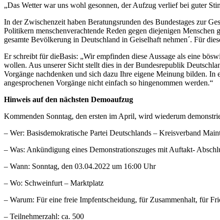
„Das Wetter war uns wohl gesonnen, der Aufzug verlief bei guter Sti
In der Zwischenzeit haben Beratungsrunden des Bundestages zur Gest
Politikern menschenverachtende Reden gegen diejenigen Menschen ge
gesamte Bevölkerung in Deutschland in Geiselhaft nehmen´. Für dies
Er schreibt für dieBasis: „Wir empfinden diese Aussage als eine bös
wollen. Aus unserer Sicht stellt dies in der Bundesrepublik Deutschl
Vorgänge nachdenken und sich dazu Ihre eigene Meinung bilden. In ei
angesprochenen Vorgänge nicht einfach so hingenommen werden.“
Hinweis auf den nächsten Demoaufzug
Kommenden Sonntag, den ersten im April, wird wiederum demonstrie
– Wer: Basisdemokratische Partei Deutschlands – Kreisverband Main
– Was: Ankündigung eines Demonstrationszuges mit Auftakt- Absch
– Wann: Sonntag, den 03.04.2022 um 16:00 Uhr
– Wo: Schweinfurt – Marktplatz
– Warum: Für eine freie Impfentscheidung, für Zusammenhalt, für F
– Teilnehmerzahl: ca. 500