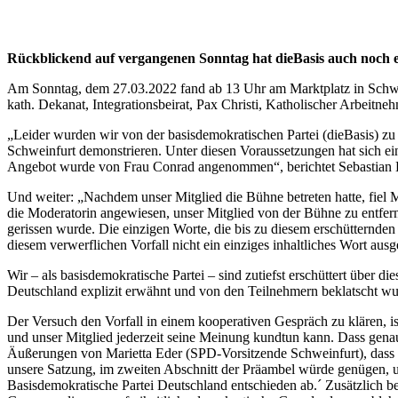
Rückblickend auf vergangenen Sonntag hat dieBasis auch noch e
Am Sonntag, dem 27.03.2022 fand ab 13 Uhr am Marktplatz in Schwe
kath. Dekanat, Integrationsbeirat, Pax Christi, Katholischer Arb
„Leider wurden wir von der basisdemokratischen Partei (dieBasis) zu 
Schweinfurt demonstrieren. Unter diesen Voraussetzungen hat sich ei
Angebot wurde von Frau Conrad angenommen“, berichtet Sebastian 
Und weiter: „Nachdem unser Mitglied die Bühne betreten hatte, fiel M
die Moderatorin angewiesen, unser Mitglied von der Bühne zu entfe
gerissen wurde. Die einzigen Worte, die bis zu diesem erschütternden
diesem verwerflichen Vorfall nicht ein einziges inhaltliches Wort au
Wir – als basisdemokratische Partei – sind zutiefst erschüttert übe
Deutschland explizit erwähnt und von den Teilnehmern beklatscht wu
Der Versuch den Vorfall in einem kooperativen Gespräch zu klären, i
und unser Mitglied jederzeit seine Meinung kundtun kann. Dass gena
Äußerungen von Marietta Eder (SPD-Vorsitzende Schweinfurt), dass die
unsere Satzung, im zweiten Abschnitt der Präambel würde genügen, um 
Basisdemokratische Partei Deutschland entschieden ab.´ Zusätzlich 