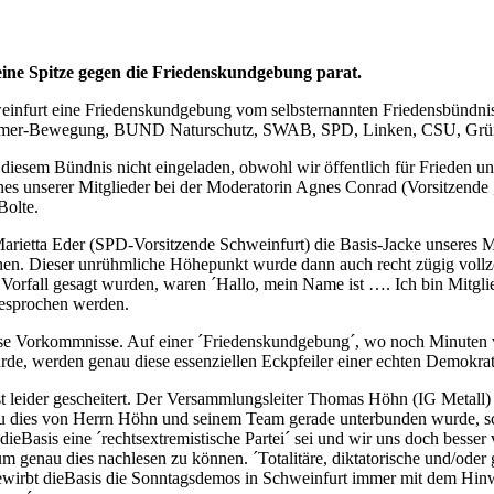
ine Spitze gegen die Friedenskundgebung parat.
infurt eine Friedenskundgebung vom selbsternannten Friedensbündni
eitnehmer-Bewegung, BUND Naturschutz, SWAB, SPD, Linken, CSU, Grün
diesem Bündnis nicht eingeladen, obwohl wir öffentlich für Frieden und
nes unserer Mitglieder bei der Moderatorin Agnes Conrad (Vorsitzende 
Bolte.
arietta Eder (SPD-Vorsitzende Schweinfurt) die Basis-Jacke unseres Mit
rnen. Dieser unrühmliche Höhepunkt wurde dann auch recht zügig vol
 Vorfall gesagt wurden, waren ´Hallo, mein Name ist …. Ich bin Mitgli
sgesprochen werden.
r diese Vorkommnisse. Auf einer ´Friedenskundgebung´, wo noch Minuten
rde, werden genau diese essenziellen Eckpfeiler einer echten Demokra
st leider gescheitert. Der Versammlungsleiter Thomas Höhn (IG Metall
u dies von Herrn Höhn und seinem Team gerade unterbunden wurde, sche
Basis eine ´rechtsextremistische Partei´ sei und wir uns doch besser 
genau dies nachlesen zu können. ´Totalitäre, diktatorische und/oder ge
bewirbt dieBasis die Sonntagsdemos in Schweinfurt immer mit dem Hin