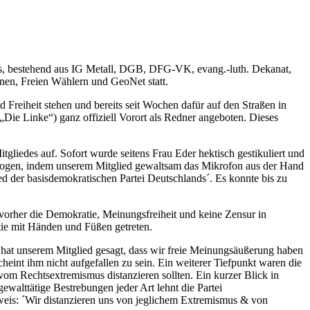
s, bestehend aus IG Metall, DGB, DFG-VK, evang.-luth. Dekanat,
en, Freien Wählern und GeoNet statt.
 Freiheit stehen und bereits seit Wochen dafür auf den Straßen in
„Die Linke“) ganz offiziell Vorort als Redner angeboten. Dieses
gliedes auf. Sofort wurde seitens Frau Eder hektisch gestikuliert und
lzogen, indem unserem Mitglied gewaltsam das Mikrofon aus der Hand
ed der basisdemokratischen Partei Deutschlands´. Es konnte bis zu
 vorher die Demokratie, Meinungsfreiheit und keine Zensur in
tie mit Händen und Füßen getreten.
) hat unserem Mitglied gesagt, dass wir freie Meinungsäußerung haben
int ihm nicht aufgefallen zu sein. Ein weiterer Tiefpunkt waren die
vom Rechtsextremismus distanzieren sollten. Ein kurzer Blick in
walttätige Bestrebungen jeder Art lehnt die Partei
weis: ´Wir distanzieren uns von jeglichem Extremismus & von