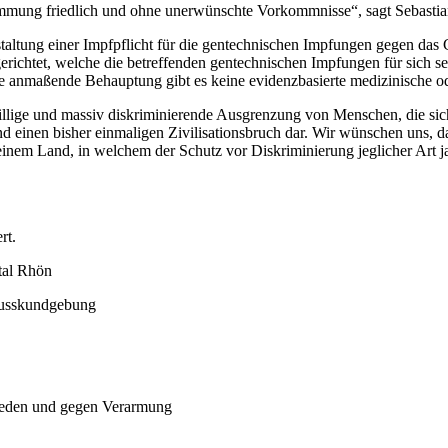
mmung friedlich und ohne unerwünschte Vorkommnisse“, sagt Sebastian B
altung einer Impfpflicht für die gentechnischen Impfungen gegen das 
richtet, welche die betreffenden gentechnischen Impfungen für sich s
e anmaßende Behauptung gibt es keine evidenzbasierte medizinische od
willige und massiv diskriminierende Ausgrenzung von Menschen, die si
and einen bisher einmaligen Zivilisationsbruch dar. Wir wünschen uns, 
nem Land, in welchem der Schutz vor Diskriminierung jeglicher Art ja
rt.
tal Rhön
lusskundgebung
rieden und gegen Verarmung