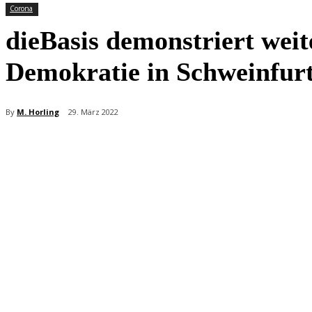
Corona
dieBasis demonstriert wei
Demokratie in Schweinfur
By
M. Horling
29. März 2022
Teilen