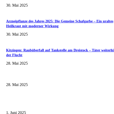
30. Mai 2025
Arzneipflanze des Jahres 2025: Die Gemeine Schafgarbe – Ein uraltes
Heilkraut mit moderner Wirkung
30. Mai 2025
Kitzingen: Raubüberfall auf Tankstelle am Dreistock – Täter weiterhi
der Flucht
28. Mai 2025
Wenn kleine Kicker groß rauskommen – 17. Grundschul-Fußballturnier de
Landkreise in Berkach
28. Mai 2025
Erlebnisreicher Juni: Spannende Gästeführungen in Stadt und Landkreis
Schweinfurt
1. Juni 2025