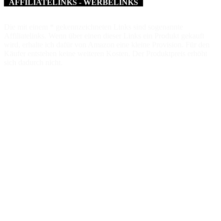
AFFILIATELINKS - WERBELINKS
Die mit einem * gekennzeichneten Links sind sogenannte
Affiliatelinks. Wenn über einen dieser Links ein Produkt gekauft
wird, erhalte ich dafür von Amazon eine kleine Provision. Für den
Käufer entstehen keine weiteren Kosten. Der Produktpreis erhöht
sich dadurch nicht.