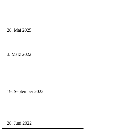
Museumsfest und UNESCO-Welterbetag in der Oberen Saline am 1. Juni i
Kissingen
28. Mai 2025
Sonntag wie immer: Die Basisdemokratische Partei kündigt den nächsten
Demonstrationszug an
3. März 2022
Zusage des Umweltministeriums für die Förderung der Machbarkeitsstudie
Bergtheimer Mulde – Landrat Eberth: Endlich können wir mit der Lösung
dieses dringende Problem...
19. September 2022
50 Jahre Gebietsreform Landkreis Bad Kissingen: Gefeiert wird mit Musik
und Bratwürsten
28. Juni 2022