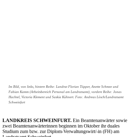
Im Bild, von links, hintere Reihe: Landrat Florian Töpper, Anette Schmee und
Fabian Kamm (Arbeitsbereich Personal am Landratsamt), vordere Reihe: Jonas
Hachtel, Victoria Klement und Saskia Kühnert. Foto: Andreas Lösch/Landratsamt
Schweinfurt
LANDKREIS SCHWEINFURT.
Ein Beamtenanwärter sowie
zwei Beamtenanwärterinnen beginnen im Oktober ihr duales
Studium zum bzw. zur Diplom-Verwaltungswirt/-in (FH) am
Landratsamt Schweinfurt.