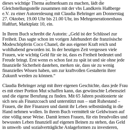
dieses wichtige Thema aufmerksam zu machen, lädt die
Gleichstellungsstelle zusammen mit der vhs Landkreis Haßberge
e.V. zu einer Autorenlesung mit Claudia Behringer am Donnerstag
27. Oktober, 19.00 Uhr bis 21.00 Uhr, ins Mehrgenerationenhaus
Haßfurt, Marktplatz 10, ein.
In Ihrem Buch schreibt die Autorin:
„Geld ist der Schlüssel zur
Freiheit. Das sagte schon im vorigen Jahrhundert die französische
Modeschöpferin Coco Chanel, die aus eigener Kraft reich und
wohlhabend geworden ist. In der heutigen Zeit vergessen viele
Frauen, wie wichtig Geld für sie ist, dass es Freiheit bedeutet und
Freude bringt. Erst wenn es schon fast zu spät ist und sie ohne jede
finanzielle Sicherheit dastehen, merken sie, dass sie zu wenig
finanzielles Wissen haben, um zur kraftvollen Gestalterin ihrer
Zukunft werden zu können.“
Claudia Behringer zeigt mit ihrer eigenen Geschichte, dass jede Frau
es mit einer Portion Mut schaffen kann, das gewünschte Lebensziel
und die eigene Berufung zu finden. Mit 65 Jahren positionierte sie
sich neu als Finanzcoach und unterstützt nun – statt Ruhestand –
Frauen, die ihre Finanzen und damit ihr Leben selbstständig in die
Hand nehmen wollen. In ihrem Buch vermittelt sie Geldwissen auf
eine völlig neue Weise. Damit lernen Frauen, für ein freudvolles und
bewusstes Leben finanziell auf eigenen Beinen zu stehen, das Geld
in umwelt- und sozialverträgliche Anlageformen zu investieren,