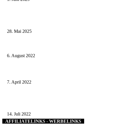
Wenn kleine Kicker groß rauskommen – 17. Grundschul-Fußballturnier de
Landkreise in Berkach
28. Mai 2025
Würzburg spart ab 8. August Strom und Gas – Nicht sicherheitsrelevante
Beleuchtung wird abgeschaltet
6. August 2022
Landkreis gewährt Sonderförderung für ehemaliges Pfarrhaus Birnfeld
7. April 2022
Feierliches Rollout: Das studentische Formula Student Team präsentierte s
14. Prototypen
14. Juli 2022
AFFILIATELINKS - WERBELINKS