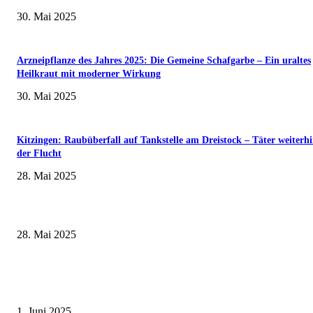
30. Mai 2025
Arzneipflanze des Jahres 2025: Die Gemeine Schafgarbe – Ein uraltes
Heilkraut mit moderner Wirkung
30. Mai 2025
Kitzingen: Raubüberfall auf Tankstelle am Dreistock – Täter weiterhi
der Flucht
28. Mai 2025
Museumsfest und UNESCO-Welterbetag in der Oberen Saline am 1. Juni i
Kissingen
28. Mai 2025
Erlebnisreicher Juni: Spannende Gästeführungen in Stadt und Landkreis
Schweinfurt
1. Juni 2025