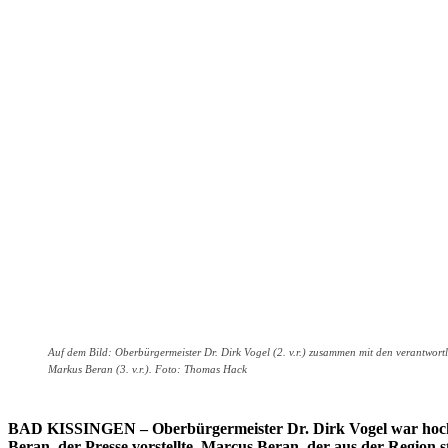
Auf dem Bild: Oberbürgermeister Dr. Dirk Vogel (2. v.r.) zusammen mit den verantwortli
Markus Beran (3. v.r.). Foto: Thomas Hack
BAD KISSINGEN – Oberbürgermeister Dr. Dirk Vogel war hoch z
Beran, der Presse vorstellte. Marcus Beran, der aus der Region 