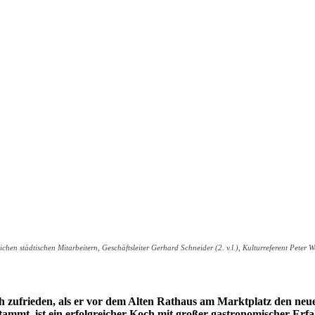
chen städtischen Mitarbeitern, Geschäftsleiter Gerhard Schneider (2. v.l.), Kulturreferent Peter 
ufrieden, als er vor dem Alten Rathaus am Marktplatz den neue
stammt, ist ein erfolgreicher Koch mit großer gastronomischer Er