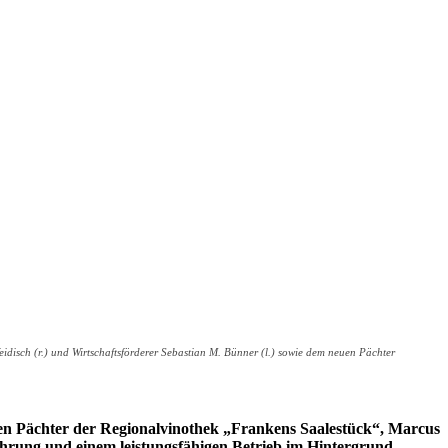
Weidisch (r.) und Wirtschaftsförderer Sebastian M. Bünner (l.) sowie dem neuen Pächter
n Pächter der Regionalvinothek „Frankens Saalestück“, Marcus
fahrung und einem leistungsfähigen Betrieb im Hintergrund.