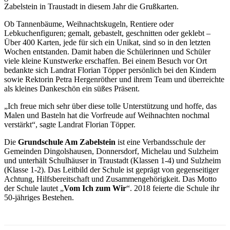
Zabelstein in Traustadt in diesem Jahr die Grußkarten.
Ob Tannenbäume, Weihnachtskugeln, Rentiere oder
Lebkuchenfiguren; gemalt, gebastelt, geschnitten oder geklebt –
Über 400 Karten, jede für sich ein Unikat, sind so in den letzten
Wochen entstanden. Damit haben die Schülerinnen und Schüler
viele kleine Kunstwerke erschaffen. Bei einem Besuch vor Ort
bedankte sich Landrat Florian Töpper persönlich bei den Kindern
sowie Rektorin Petra Hergenröther und ihrem Team und überreichte
als kleines Dankeschön ein süßes Präsent.
„Ich freue mich sehr über diese tolle Unterstützung und hoffe, das
Malen und Basteln hat die Vorfreude auf Weihnachten nochmal
verstärkt“, sagte Landrat Florian Töpper.
Die
Grundschule Am Zabelstein
ist eine Verbandsschule der
Gemeinden Dingolshausen, Donnersdorf, Michelau und Sulzheim
und unterhält Schulhäuser in Traustadt (Klassen 1-4) und Sulzheim
(Klasse 1-2). Das Leitbild der Schule ist geprägt von gegenseitiger
Achtung, Hilfsbereitschaft und Zusammengehörigkeit. Das Motto
der Schule lautet „
Vom Ich zum Wir
“. 2018 feierte die Schule ihr
50-jähriges Bestehen.