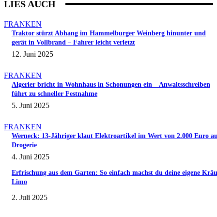
LIES AUCH
FRANKEN
Traktor stürzt Abhang im Hammelburger Weinberg hinunter und
gerät in Vollbrand – Fahrer leicht verletzt
12. Juni 2025
FRANKEN
Algerier bricht in Wohnhaus in Schonungen ein – Anwaltsschreiben
führt zu schneller Festnahme
5. Juni 2025
FRANKEN
Werneck: 13-Jähriger klaut Elektroartikel im Wert von 2.000 Euro a
Drogerie
4. Juni 2025
Erfrischung aus dem Garten: So einfach machst du deine eigene Kräu
Limo
2. Juli 2025