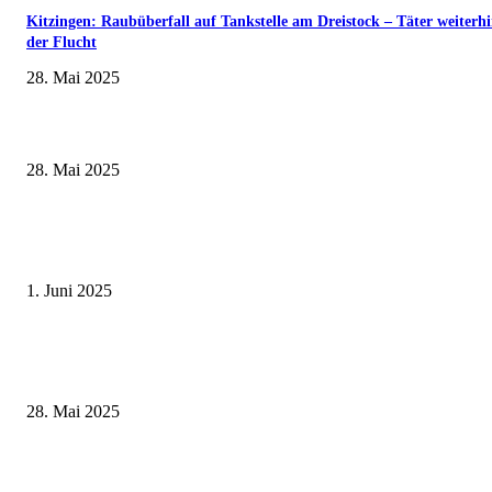
Kitzingen: Raubüberfall auf Tankstelle am Dreistock – Täter weiterhi
der Flucht
28. Mai 2025
Wenn kleine Kicker groß rauskommen – 17. Grundschul-Fußballturnier de
Landkreise in Berkach
28. Mai 2025
Erlebnisreicher Juni: Spannende Gästeführungen in Stadt und Landkreis
Schweinfurt
1. Juni 2025
Museumsfest und UNESCO-Welterbetag in der Oberen Saline am 1. Juni i
Kissingen
28. Mai 2025
Kardiologie geht neue Wege: Erster Herzpatient für digitale Nachsorge vo
Mio-Health gewonnen