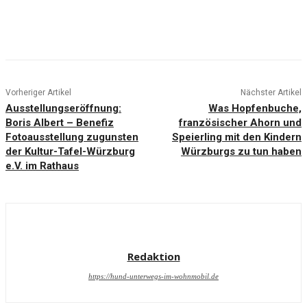
Vorheriger Artikel
Nächster Artikel
Ausstellungseröffnung:
Was Hopfenbuche,
Boris Albert – Benefiz
französischer Ahorn und
Fotoausstellung zugunsten
Speierling mit den Kindern
der Kultur-Tafel-Würzburg
Würzburgs zu tun haben
e.V. im Rathaus
Redaktion
https://hund-unterwegs-im-wohnmobil.de