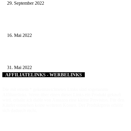
29. September 2022
„Kidical Mass“ – Codierung von Fahrrädern durch Polizeiinspektion am
Sonntag ein großer Erfolg
16. Mai 2022
Stadtgeschichtliche Informationen in modernem Design – Basics zur Gesch
und Kultur in Bad Kissingen
31. Mai 2022
AFFILIATELINKS - WERBELINKS
Die mit einem * gekennzeichneten Links sind sogenannte
Affiliatelinks. Wenn über einen dieser Links ein Produkt gekauft
wird, erhalte ich dafür von Amazon eine kleine Provision. Für den
Käufer entstehen keine weiteren Kosten. Der Produktpreis erhöht
sich dadurch nicht.