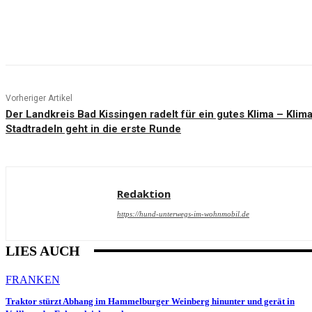
Teilen
Vorheriger Artikel
Der Landkreis Bad Kissingen radelt für ein gutes Klima – Kl
Stadtradeln geht in die erste Runde
Redaktion
https://hund-unterwegs-im-wohnmobil.de
LIES AUCH
FRANKEN
Traktor stürzt Abhang im Hammelburger Weinberg hinunter und gerät in