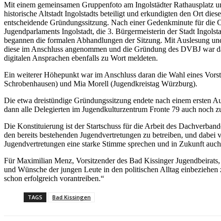
Mit einem gemeinsamen Gruppenfoto am Ingolstädter Rathausplatz um 1
historische Altstadt Ingolstadts beteiligt und erkundigten den Ort d
entscheidende Gründungssitzung. Nach einer Gedenkminute für die Op
Jugendparlaments Ingolstadt, die 3. Bürgermeisterin der Stadt Ingols
begannen die formalen Abhandlungen der Sitzung. Mit Auslesung und
diese im Anschluss angenommen und die Gründung des DVBJ war damit
digitalen Ansprachen ebenfalls zu Wort meldeten.
Ein weiterer Höhepunkt war im Anschluss daran die Wahl eines Vorsta
Schrobenhausen) und Mia Morell (Jugendkreistag Würzburg).
Die etwa dreistündige Gründungssitzung endete nach einem ersten 
dann alle Delegierten im Jugendkulturzentrum Fronte 79 auch noch 
Die Konstituierung ist der Startschuss für die Arbeit des Dachverba
den bereits bestehenden Jugendvertretungen zu betreiben, und dabei
Jugendvertretungen eine starke Stimme sprechen und in Zukunft auch 
Für Maximilian Menz, Vorsitzender des Bad Kissinger Jugendbeirats, wa
und Wünsche der jungen Leute in den politischen Alltag einbeziehe
schon erfolgreich vorantreiben.“
TAGS
Bad Kissingen