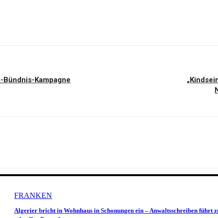
ima-Bündnis-Kampagne
„Kindsei
FRANKEN
Algerier bricht in Wohnhaus in Schonungen ein – Anwaltsschreiben führt z