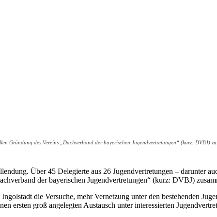
ziellen Gründung des Vereins „Dachverband der bayerischen Jugendvertretungen“ (kurz: DVBJ) 
dung. Über 45 Delegierte aus 26 Jugendvertretungen – darunter auc
 „Dachverband der bayerischen Jugendvertretungen“ (kurz: DVBJ) zusa
ts Ingolstadt die Versuche, mehr Vernetzung unter den bestehenden Jug
n ersten groß angelegten Austausch unter interessierten Jugendvertret