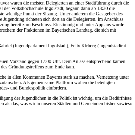
uvor waren die meisten Delegierten an einer Stadtführung durch die
aal der Volkshochschule Ingolstadt, begann dann ab 13:30 die
te wichtige Punkt der Sitzung. Unter anderem die Gastgeber des
 Jugendring richteten sich dort an die Delegierten. Im Anschluss
tzung bereit zum Beschluss. Einstimmig und unter Applaus wurde
echern der Fraktionen im Bayerischen Landtag, die sich mit
riel (Jugendparlament Ingolstadt), Felix Kirberg (Jugendstadtrat
 neuen Vorstand gegen 17:00 Uhr. Dem Anlass entsprechend kamen
il des Gründungstreffens zum Ende kam.
ndliche in allen Kommunen Bayerns stark zu machen, Vernetzung unter
utauschen. Als gemeinsame Plattform wollen die beteiligten
ndes- und Bundespolitik einfordern.
igung der Jugendlichen in die Politik ist wichtig, um die Bedürfnisse
n als das, was wir in unseren Städten und Gemeinden bisher sowieso