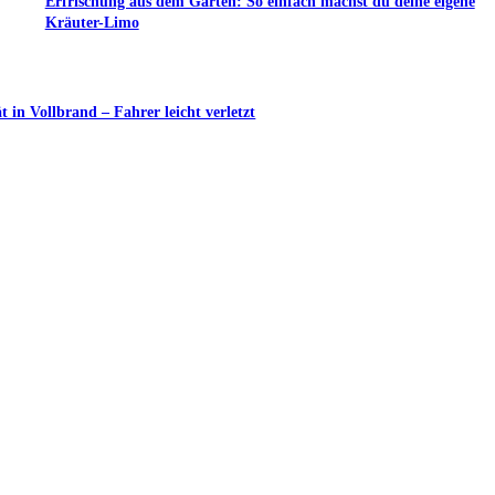
Erfrischung aus dem Garten: So einfach machst du deine eigene
Kräuter-Limo
in Vollbrand – Fahrer leicht verletzt