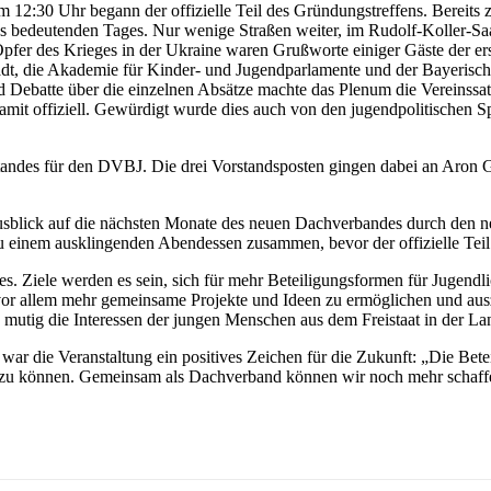
2:30 Uhr begann der offizielle Teil des Gründungstreffens. Bereits z
ieses bedeutenden Tages. Nur wenige Straßen weiter, im Rudolf-Koller-S
fer des Krieges in der Ukraine waren Grußworte einiger Gäste der ers
tadt, die Akademie für Kinder- und Jugendparlamente und der Bayerische
 Debatte über die einzelnen Absätze machte das Plenum die Vereinssa
 offiziell. Gewürdigt wurde dies auch von den jugendpolitischen Spr
ndes für den DVBJ. Die drei Vorstandsposten gingen dabei an Aron Gab
Ausblick auf die nächsten Monate des neuen Dachverbandes durch den
zu einem ausklingenden Abendessen zusammen, bevor der offizielle Te
ndes. Ziele werden es sein, sich für mehr Beteiligungsformen für Juge
 vor allem mehr gemeinsame Projekte und Ideen zu ermöglichen und ausz
mutig die Interessen der jungen Menschen aus dem Freistaat in der La
r die Veranstaltung ein positives Zeichen für die Zukunft: „Die Beteil
n zu können. Gemeinsam als Dachverband können wir noch mehr schaffe