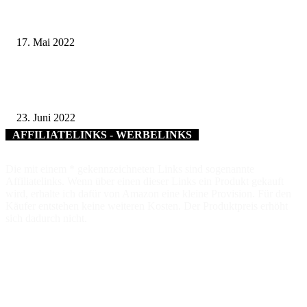
„Weißer Engel“ für vorbildliches Engagement – Auszeichnungen für Winfr
Schulz aus Hambach und Rudolf Schmitt aus Gochsheim
17. Mai 2022
Stadt und Universität kooperieren bei der Bildungsforschung – Das Ziel:
maßgeschneiderte Nachmittagsbetreuung für Grundschulkinder
23. Juni 2022
AFFILIATELINKS - WERBELINKS
Die mit einem * gekennzeichneten Links sind sogenannte
Affiliatelinks. Wenn über einen dieser Links ein Produkt gekauft
wird, erhalte ich dafür von Amazon eine kleine Provision. Für den
Käufer entstehen keine weiteren Kosten. Der Produktpreis erhöht
sich dadurch nicht.