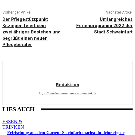
Vorheriger Artikel
Nächster Artikel
Der Pflegestützpunkt
Umfangreiches
Kitzingen feiert sein
Ferienprogramm 2022 der
zweijähriges Bestehen und
Stadt Schweinfurt
begrüßt einen neuen
Pflegeberater
Redaktion
https://hund-unterwegs-im-wohnmobil.de
LIES AUCH
ESSEN &
TRINKEN
Erfrischung aus dem Garten: So einfach machst du deine eigene