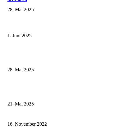
28. Mai 2025
Erlebnisreicher Juni: Spannende Gästeführungen in Stadt und Landkreis
Schweinfurt
1. Juni 2025
Wenn kleine Kicker groß rauskommen – 17. Grundschul-Fußballturnier de
Landkreise in Berkach
28. Mai 2025
Zeitreise am Main: Großer Mittelaltermarkt an der Leonhard-Frank-Prom
in Würzburg
21. Mai 2025
Adventliche Vorbereitung – Erste Christbäume stehen in Würzburg
16. November 2022