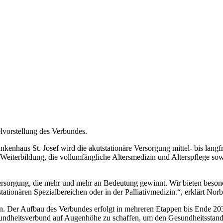
elvorstellung des Verbundes.
enhaus St. Josef wird die akutstationäre Versorgung mittel- bis lang
Weiterbildung, die vollumfängliche Altersmedizin und Alterspflege so
Versorgung, die mehr und mehr an Bedeutung gewinnt. Wir bieten beson
ationären Spezialbereichen oder in der Palliativmedizin.“, erklärt Nor
 Der Aufbau des Verbundes erfolgt in mehreren Etappen bis Ende 2030.
undheitsverbund auf Augenhöhe zu schaffen, um den Gesundheitsstandort