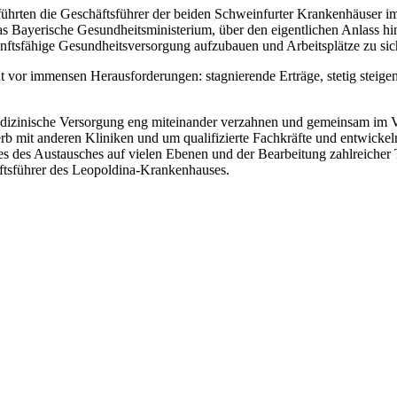
 führten die Geschäftsführer der beiden Schweinfurter Krankenhäuser 
s Bayerische Gesundheitsministerium, über den eigentlichen Anlass hina
unftsfähige Gesundheitsversorgung aufzubauen und Arbeitsplätze zu sic
 vor immensen Herausforderungen: stagnierende Erträge, stetig steige
edizinische Versorgung eng miteinander verzahnen und gemeinsam im 
b mit anderen Kliniken und um qualifizierte Fachkräfte und entwickeln 
 des Austausches auf vielen Ebenen und der Bearbeitung zahlreicher 
äftsführer des Leopoldina-Krankenhauses.