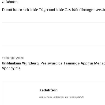
zu können.
Darauf haben sich beide Träger und beide Geschäftsführungen verstän
Teilen
Vorheriger Artikel
Uniklinikum Würzburg: Preiswürdige Trainings-App für Mensc
Spondylitis
Redaktion
https://hund-unterwegs-im-wohnmobil.de