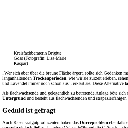
Kreisfachberaterin Brigitte
Goss (Fotografin: Lisa-Marie
Kaspar)
„Wer sich aber über die braune Fläche ärgert, sollte sich Gedanken ma
langanhaltenden
Trockenperioden
, wie wir sie zurzeit erleben, seh
und Lavendel immer noch schön aus“, erklärt sie. Diese Alternative la
Als flachwachsende und gelegentlich zu betretende Anlage böte sich 
Untergrund
und besteht aus flachwachsenden und strapazierfähigen
Geduld ist gefragt
Auch Rasensaatgutproduzenten haben das
Dürreproblem
ebenfalls 
wurzeln
einfach
tiefer
als andere Gräser. Während die Gräser klassis