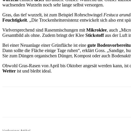
wachsenden Wurzeln noch sehr lange selbst versorgen.
Gras, das tief wurzelt, ist zum Beispiel Rohrschwingel
Festuca arund
Feuchtigkeit
. „Die Trockenheitsresistenz entwickelt sich also erst s
Vielversprechend sind Rasenmischungen mit
Mikroklee
, auch „Micr
Gesamtbild als ohne. Zudem bringt der Klee
Stickstoff
aus der Luft i
Bei einer Neuanlage einer Grünfläche ist eine
gute Bodenvorbereit
Dann sollte die Fläche einige Tage ruhen“, erklärt Goss. „Sandige
Sie zum Düngen organischen Dünger, Kompost oder auch Bodenaktiv
Obwohl Gras-Rasen von April bis Oktober angesät werden kann, ist di
Wetter
ist und bleibt ideal.
Teilen
Vorheriger Artikel