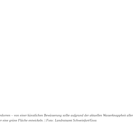
 verdorren – von einer künstlichen Bewässerung sollte aufgrund der aktuellen Wasserknappheit all
er eine grüne Fläche entwickeln. | Foto: Landratsamt Schweinfurt/Goss