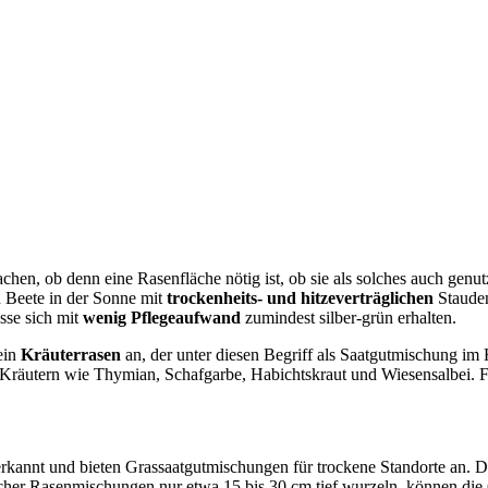
chen, ob denn eine Rasenfläche nötig ist, ob sie als solches auch genu
en Beete in der Sonne mit
trockenheits- und hitzeverträglichen
Stauden
sse sich mit
wenig Pflegeaufwand
zumindest silber-grün erhalten.
ein
Kräuterrasen
an, der unter diesen Begriff als Saatgutmischung im
 Kräutern wie Thymian, Schafgarbe, Habichtskraut und Wiesensalbei. F
erkannt und bieten Grassaatgutmischungen für trockene Standorte an. Di
cher Rasenmischungen nur etwa 15 bis 30 cm tief wurzeln, können die Gr