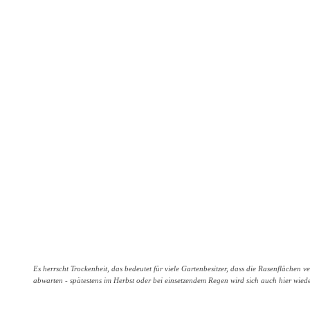
Es herrscht Trockenheit, das bedeutet für viele Gartenbesitzer, dass die Rasenflächen
abwarten - spätestens im Herbst oder bei einsetzendem Regen wird sich auch hier wied