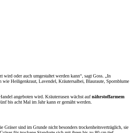
tzt wird oder auch umgestaltet werden kann“, sagt Goss. „In
 wie Heiligenkraut, Lavendel, Kräutersalbei, Blauraute, Spornblume
 Handel angeboten wird. Kräuterrasen wächst auf
nährstoffarmem
ünf bis acht Mal im Jahr kann er gemäht werden.
e Gräser sind im Grunde nicht besonders trockenheitsverträglich, sie
äser für trockene Standorte sich mit ihren bis zu 80 cm tief