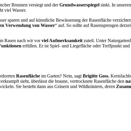
ancher Brunnen versiegt und der
Grundwasserspiegel
sinkt. In unser
ht viel Wasser.
ser sparen und auf künstliche Bewässerung der Rasenfläche verzichten.
en Verwendung von Wasser
“ auf. So sollte auf Rasensprengen derzei
dem Rasen nach wir vor
viel Aufmerksamkeit
zuteil. Unter Naturgarten
Funktionen
erfüllen. Er ist Spiel- und Liegefläche oder Treffpunkt un
erdorrten
Rasenfläche
im Garten? Nein, sagt
Brigitte Goss
, Kreisfachb
krampft sieht, überlässt die braune, vertrocknete Rasenfläche den
na
wickeln. Sie besteht dann aus Gräsern und Wildkräutern, deren
Zusam