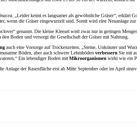
inacea
. „Leider keimt es langsamer als gewöhnliche Gräser“, erklärt G
päter, wenn die Gräser eingewurzelt sind. Somit wird eine Neuanlage zu
oclover“ genannt. Die kleine Kleeart wird zwar nur in geringen Mengen 
n den Boden und versorgt die Gesellschaft der Gräser mit Nahrung.
ung
auch eine Vorsorge auf Trockenzeiten. „Steine, Unkräuter und Wurze
, humusarme Böden, aber auch schwere Lehmböden
verbessern
Sie mit a
atoren.“ Ein lebendiger Boden mit
Mikroorganismen
wirkt wie ein P
e Anlage der Rasenfläche erst ab Mitte September oder im April sinnvo