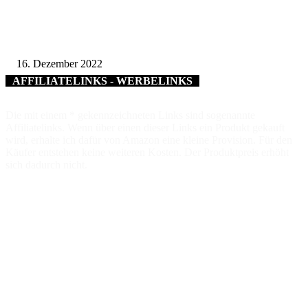
Grundschule Am Zabelstein gestaltet Weihnachtskarten für das Landratsam
Schweinfurt
16. Dezember 2022
AFFILIATELINKS - WERBELINKS
Die mit einem * gekennzeichneten Links sind sogenannte
Affiliatelinks. Wenn über einen dieser Links ein Produkt gekauft
wird, erhalte ich dafür von Amazon eine kleine Provision. Für den
Käufer entstehen keine weiteren Kosten. Der Produktpreis erhöht
sich dadurch nicht.