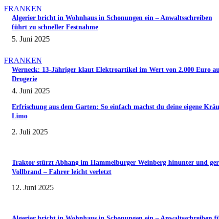
FRANKEN
Algerier bricht in Wohnhaus in Schonungen ein – Anwaltsschreiben
führt zu schneller Festnahme
5. Juni 2025
FRANKEN
Werneck: 13-Jähriger klaut Elektroartikel im Wert von 2.000 Euro a
Drogerie
4. Juni 2025
Erfrischung aus dem Garten: So einfach machst du deine eigene Kräu
Limo
2. Juli 2025
Traktor stürzt Abhang im Hammelburger Weinberg hinunter und ger
Vollbrand – Fahrer leicht verletzt
12. Juni 2025
Algerier bricht in Wohnhaus in Schonungen ein – Anwaltsschreiben f