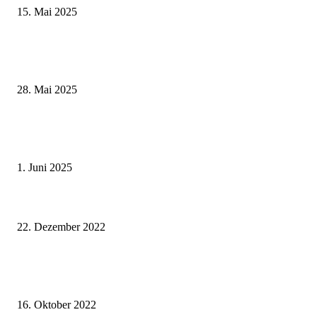
15. Mai 2025
Museumsfest und UNESCO-Welterbetag in der Oberen Saline am 1. Juni i
Kissingen
28. Mai 2025
Erlebnisreicher Juni: Spannende Gästeführungen in Stadt und Landkreis
Schweinfurt
1. Juni 2025
Kultur im Winter: KUNSTSTÜCK-Veranstaltungen zwischen den Jahren u
Januar
22. Dezember 2022
Die öffentlichen Gästeführungen der Tourist-Information Schweinfurt 360
November 2022
16. Oktober 2022