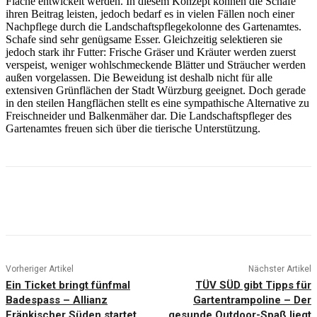
Fläche entwickelt werden. In diesem Konzept können die Schafe
ihren Beitrag leisten, jedoch bedarf es in vielen Fällen noch einer
Nachpflege durch die Landschaftspflegekolonne des Gartenamtes.
Schafe sind sehr genügsame Esser. Gleichzeitig selektieren sie
jedoch stark ihr Futter: Frische Gräser und Kräuter werden zuerst
verspeist, weniger wohlschmeckende Blätter und Sträucher werden
außen vorgelassen. Die Beweidung ist deshalb nicht für alle
extensiven Grünflächen der Stadt Würzburg geeignet. Doch gerade
in den steilen Hangflächen stellt es eine sympathische Alternative zu
Freischneider und Balkenmäher dar. Die Landschaftspfleger des
Gartenamtes freuen sich über die tierische Unterstützung.
Vorheriger Artikel
Nächster Artikel
Ein Ticket bringt fünfmal
TÜV SÜD gibt Tipps für
Badespass – Allianz
Gartentrampoline – Der
Fränkischer Süden startet
gesunde Outdoor-Spaß liegt