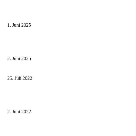
Erlebnisreicher Juni: Spannende Gästeführungen in Stadt und Landkreis
Schweinfurt
1. Juni 2025
Tradition erleben: Deutscher Mühlentag im Fränkischen Freilandmuseum
Fladungen am 9. Juni 2025
2. Juni 2025
Landkreis Rhön-Grabfeld: Start in die LEADER-Förderperiode 2023-202
25. Juli 2022
Innenminister und Senatoren der Bundesländer tragen sich in Goldenes Bu
Stadt Würzburg ein
2. Juni 2022
Neue Ampelanlage Heckenweg – Beginn der Bauarbeiten am 22. Novembe