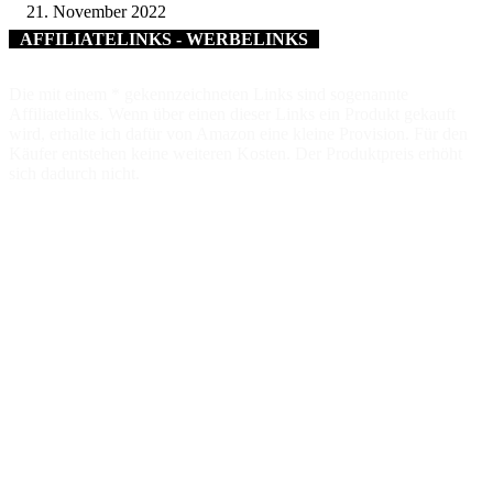
21. November 2022
AFFILIATELINKS - WERBELINKS
Die mit einem * gekennzeichneten Links sind sogenannte
Affiliatelinks. Wenn über einen dieser Links ein Produkt gekauft
wird, erhalte ich dafür von Amazon eine kleine Provision. Für den
Käufer entstehen keine weiteren Kosten. Der Produktpreis erhöht
sich dadurch nicht.