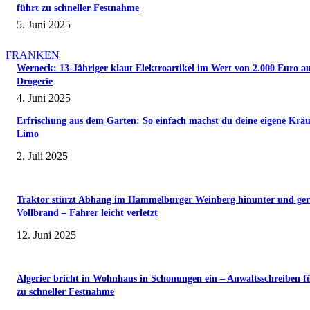
führt zu schneller Festnahme
5. Juni 2025
FRANKEN
Werneck: 13-Jähriger klaut Elektroartikel im Wert von 2.000 Euro a
Drogerie
4. Juni 2025
Erfrischung aus dem Garten: So einfach machst du deine eigene Kräu
Limo
2. Juli 2025
Traktor stürzt Abhang im Hammelburger Weinberg hinunter und ger
Vollbrand – Fahrer leicht verletzt
12. Juni 2025
Algerier bricht in Wohnhaus in Schonungen ein – Anwaltsschreiben f
zu schneller Festnahme