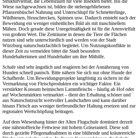
Strukturvielfalt, die Lebensraum für viele Insekten bietet. Bis die
Wiese nachgewachsen ist, bilden die stehengebliebenen
Pflanzenbüschel Nahrung und Unterschlupf für Schmetterlinge,
Wildbienen, Heuschrecken, Spinnen usw. Dadurch entsteht nach der
Beweidung ein weniger einheitliches Bild als mit maschinellem
Mähen. Doch gerade diese Unregelmäßigkeit ist für die Artenvielfalt
von großem Wert. Die Zeiträume in denen die Tiere die Flächen
nutzen sind sehr unterschiedlich und werden von der Stadt
Würzburg naturschutzfachlich begleitet. Um Nutzungskonflikte in
dieser Zeit zu vermeiden bittet die Stadt besonders
Hundehalterinnen und Hundehalter um ihre Mithilfe.
Schafe sind sehr ängstlich und reagieren bei der Annäherung von
Hunden schnell panisch. Bitte nähern Sie sich nur ohne Hunde der
Schafherde. Um Beweidungsprojekte langfristig zu sichern ist die
Vermarktung von Fleischprodukten ein wichtiger Faktor. Ein
verstärkter Konsum heimischen Lammfleischs – häufig ab Hof oder
auf Wochenmärkten vermarktet – dient der Erhaltung schöner und
aus Naturschutzsicht wertvoller Landschaften und kann darüber
hinaus Fleisch aus weniger tierfreundlicher Haltung ersetzen und zur
regionalen Wertschöpfung beitragen.
Auf dem Wiesenhang hinter der Alten Flugschule dominiert derzeit
eine nährstoffreiche Fettwiese mit hohem Gräseranteil. Diese soll
durch gezielte Pflegemaßnahmen in eine blühende und kräuterreiche