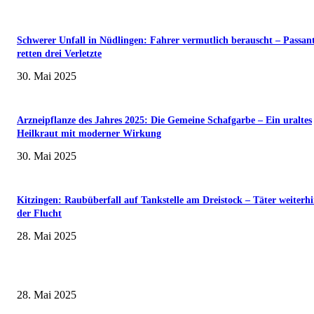
Schwerer Unfall in Nüdlingen: Fahrer vermutlich berauscht – Passan
retten drei Verletzte
30. Mai 2025
Arzneipflanze des Jahres 2025: Die Gemeine Schafgarbe – Ein uraltes
Heilkraut mit moderner Wirkung
30. Mai 2025
Kitzingen: Raubüberfall auf Tankstelle am Dreistock – Täter weiterhi
der Flucht
28. Mai 2025
Museumsfest und UNESCO-Welterbetag in der Oberen Saline am 1. Juni i
Kissingen
28. Mai 2025