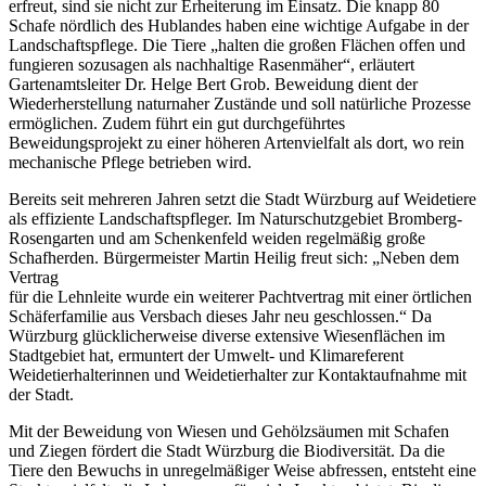
erfreut, sind sie nicht zur Erheiterung im Einsatz. Die knapp 80
Schafe nördlich des Hublandes haben eine wichtige Aufgabe in der
Landschaftspflege. Die Tiere „halten die großen Flächen offen und
fungieren sozusagen als nachhaltige Rasenmäher“, erläutert
Gartenamtsleiter Dr. Helge Bert Grob. Beweidung dient der
Wiederherstellung naturnaher Zustände und soll natürliche Prozesse
ermöglichen. Zudem führt ein gut durchgeführtes
Beweidungsprojekt zu einer höheren Artenvielfalt als dort, wo rein
mechanische Pflege betrieben wird.
Bereits seit mehreren Jahren setzt die Stadt Würzburg auf Weidetiere
als effiziente Landschaftspfleger. Im Naturschutzgebiet Bromberg-
Rosengarten und am Schenkenfeld weiden regelmäßig große
Schafherden. Bürgermeister Martin Heilig freut sich: „Neben dem
Vertrag
für die Lehnleite wurde ein weiterer Pachtvertrag mit einer örtlichen
Schäferfamilie aus Versbach dieses Jahr neu geschlossen.“ Da
Würzburg glücklicherweise diverse extensive Wiesenflächen im
Stadtgebiet hat, ermuntert der Umwelt- und Klimareferent
Weidetierhalterinnen und Weidetierhalter zur Kontaktaufnahme mit
der Stadt.
Mit der Beweidung von Wiesen und Gehölzsäumen mit Schafen
und Ziegen fördert die Stadt Würzburg die Biodiversität. Da die
Tiere den Bewuchs in unregelmäßiger Weise abfressen, entsteht eine