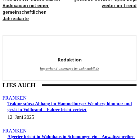
Badesaison mit einer
weiter im Trend
gemeinschaftlichen
Jahreskarte
Redaktion
https://hund-unterwegs-im-wohnmobil.de
LIES AUCH
FRANKEN
Traktor stürzt Abhang im Hammelburger Weinberg hinunter und
gerät in Vollbrand – Fahrer leicht verletzt
12. Juni 2025
FRANKEN
Algerier bricht in Wohnhaus in Schonungen ein – Anwaltsschreiben