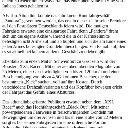
einem 30 Meter hohen Wasserfall das einer alten Mine im Stile von
Indiana Jones gehalten ist.
Als Top-Attraktion konnte das fabrikneue Rundfahrgeschäft
„Pandora“ gewonnen werden, das erst in diesem Jahr seine Premiere
auf den Festplätzen Deutschlands feiern wird. Die mutigen
Fahrgäste erwartet eine einzigartige Fahrt, denn „Pandora“ dreht
sich um die eigene Achse während die in der Karussellmitte
befestigten acht Arme auf und ab hüpfen und sich die am Ende eines
jeden Armes befestigten Gondeln überschlagen. Ein Fahrablauf, den
es so aktuell bei keinem anderen Geschäft zu erleben gibt.
Ebenfalls zum ersten Mal in Schweinfurt zu Gast sein wird der
Booster „XXL Racer“. Mit einer atemberaubenden Flughöhe von
55 Metern, einer Geschwindigkeit von bis zu 120 km/h und einer
Beschleunigung von bis zu 4,5G kommen Besucher, die den
bestimmten „Kick“ suchen, voll auf ihre Kosten. Durch
verschiedene Drehzahlvarianten und das Kopfüber bewegen erlebt
der Fahrgast das Gefühl eines Absturzes.
Das adrenalinbegeisterte Publikum erwartet neben dem „XXL
Racer“ auch das Hochfahrgeschäft „Black Out“. Mit seiner
powergeladenen Fahrweise in freischwingenden Gondeln mit
Bewegungen um drei Achsen und bis in eine Höhe von 22 Metern
sorgt es bei seinen Fahrgästen für eine ordentliche Portion
Adrenalin. Die besonders farbintensive Beleuchtung mit