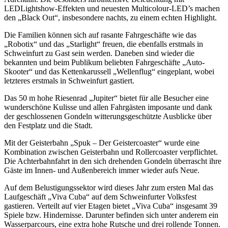
LEDLightshow-Effekten und neuesten Multicolour-LED’s machen
den „Black Out“, insbesondere nachts, zu einem echten Highlight.
Die Familien können sich auf rasante Fahrgeschäfte wie das
„Robotix“ und das „Starlight“ freuen, die ebenfalls erstmals in
Schweinfurt zu Gast sein werden. Daneben sind wieder die
bekannten und beim Publikum beliebten Fahrgeschäfte „Auto-
Skooter“ und das Kettenkarussell „Wellenflug“ eingeplant, wobei
letzteres erstmals in Schweinfurt gastiert.
Das 50 m hohe Riesenrad „Jupiter“ bietet für alle Besucher eine
wunderschöne Kulisse und allen Fahrgästen imposante und dank
der geschlossenen Gondeln witterungsgeschützte Ausblicke über
den Festplatz und die Stadt.
Mit der Geisterbahn „Spuk – Der Geistercoaster“ wurde eine
Kombination zwischen Geisterbahn und Rollercoaster verpflichtet.
Die Achterbahnfahrt in den sich drehenden Gondeln überrascht ihre
Gäste im Innen- und Außenbereich immer wieder aufs Neue.
Auf dem Belustigungssektor wird dieses Jahr zum ersten Mal das
Laufgeschäft „Viva Cuba“ auf dem Schweinfurter Volksfest
gastieren. Verteilt auf vier Etagen bietet „Viva Cuba“ insgesamt 39
Spiele bzw. Hindernisse. Darunter befinden sich unter anderem ein
Wasserparcours, eine extra hohe Rutsche und drei rollende Tonnen.