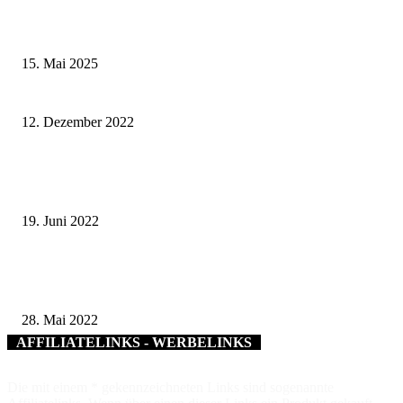
Sonderausstellung und Führungen am Internationalen Museumstag im Mu
Obere Saline Bad Kissingen
15. Mai 2025
Wir machens uns schöner – Lichtspaziergang in der Innenstadt
12. Dezember 2022
„Wohnraum neu interpretieren“: Modellprojekt im Landkreis Schweinfurt
gestartet
19. Juni 2022
Landkreis Rhön-Grabfeld wird Partner im Hospiz- und Palliativversorgun
(HPVN) für schwerstkranke und sterbende Menschen in der Region
28. Mai 2022
AFFILIATELINKS - WERBELINKS
Die mit einem * gekennzeichneten Links sind sogenannte