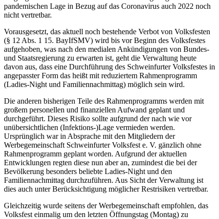
pandemischen Lage in Bezug auf das Coronavirus auch 2022 noch
nicht vertretbar.
Vorausgesetzt, das aktuell noch bestehende Verbot von Volksfesten
(§ 12 Abs. 1 15. BayIfSMV) wird bis vor Beginn des Volksfestes
aufgehoben, was nach den medialen Ankündigungen von Bundes-
und Staatsregierung zu erwarten ist, geht die Verwaltung heute
davon aus, dass eine Durchführung des Schweinfurter Volksfestes in
angepasster Form das heißt mit reduziertem Rahmenprogramm
(Ladies-Night und Familiennachmittag) möglich sein wird.
Die anderen bisherigen Teile des Rahmenprogramms werden mit
großem personellen und finanziellen Aufwand geplant und
durchgeführt. Dieses Risiko sollte aufgrund der nach wie vor
unübersichtlichen (Infektions-)Lage vermieden werden.
Ursprünglich war in Absprache mit den Mitgliedern der
Werbegemeinschaft Schweinfurter Volksfest e. V. gänzlich ohne
Rahmenprogramm geplant worden. Aufgrund der aktuellen
Entwicklungen regten diese nun aber an, zumindest die bei der
Bevölkerung besonders beliebte Ladies-Night und den
Familiennachmittag durchzuführen. Aus Sicht der Verwaltung ist
dies auch unter Berücksichtigung möglicher Restrisiken vertretbar.
Gleichzeitig wurde seitens der Werbegemeinschaft empfohlen, das
Volksfest einmalig um den letzten Öffnungstag (Montag) zu