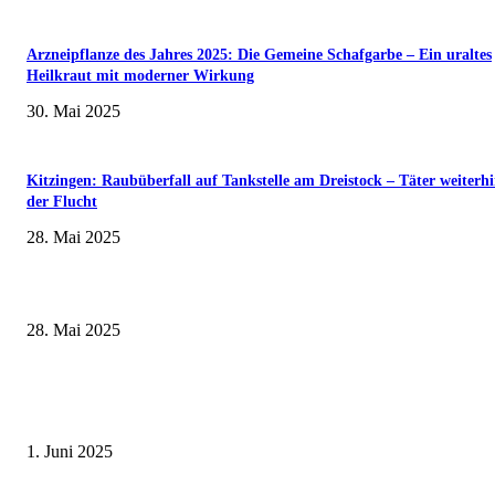
Arzneipflanze des Jahres 2025: Die Gemeine Schafgarbe – Ein uraltes
Heilkraut mit moderner Wirkung
30. Mai 2025
Kitzingen: Raubüberfall auf Tankstelle am Dreistock – Täter weiterhi
der Flucht
28. Mai 2025
Wenn kleine Kicker groß rauskommen – 17. Grundschul-Fußballturnier de
Landkreise in Berkach
28. Mai 2025
Erlebnisreicher Juni: Spannende Gästeführungen in Stadt und Landkreis
Schweinfurt
1. Juni 2025