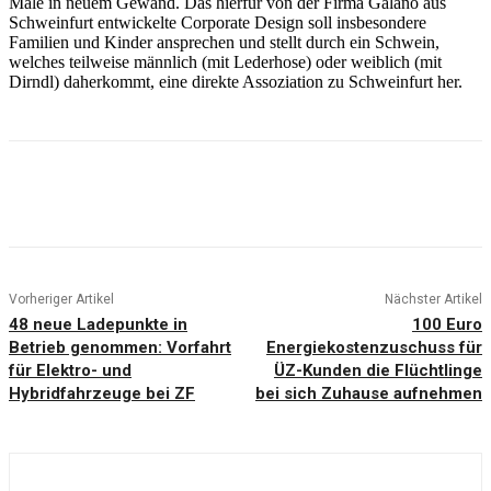
Male in neuem Gewand. Das hierfür von der Firma Galano aus
Schweinfurt entwickelte Corporate Design soll insbesondere
Familien und Kinder ansprechen und stellt durch ein Schwein,
welches teilweise männlich (mit Lederhose) oder weiblich (mit
Dirndl) daherkommt, eine direkte Assoziation zu Schweinfurt her.
Vorheriger Artikel
Nächster Artikel
48 neue Ladepunkte in
100 Euro
Betrieb genommen: Vorfahrt
Energiekostenzuschuss für
für Elektro- und
ÜZ-Kunden die Flüchtlinge
Hybridfahrzeuge bei ZF
bei sich Zuhause aufnehmen