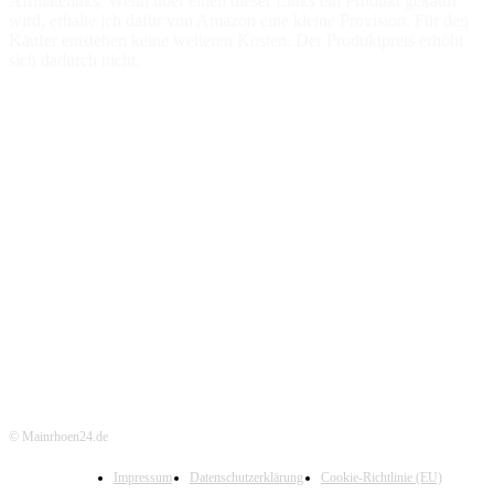
Affiliatelinks. Wenn über einen dieser Links ein Produkt gekauft
wird, erhalte ich dafür von Amazon eine kleine Provision. Für den
Käufer entstehen keine weiteren Kosten. Der Produktpreis erhöht
sich dadurch nicht.
© Mainrhoen24.de
Impressum
Datenschutzerklärung
Cookie-Richtlinie (EU)