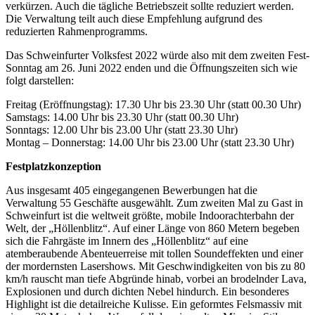
verkürzen. Auch die tägliche Betriebszeit sollte reduziert werden.
Die Verwaltung teilt auch diese Empfehlung aufgrund des
reduzierten Rahmenprogramms.
Das Schweinfurter Volksfest 2022 würde also mit dem zweiten Fest-
Sonntag am 26. Juni 2022 enden und die Öffnungszeiten sich wie
folgt darstellen:
Freitag (Eröffnungstag): 17.30 Uhr bis 23.30 Uhr (statt 00.30 Uhr)
Samstags: 14.00 Uhr bis 23.30 Uhr (statt 00.30 Uhr)
Sonntags: 12.00 Uhr bis 23.00 Uhr (statt 23.30 Uhr)
Montag – Donnerstag: 14.00 Uhr bis 23.00 Uhr (statt 23.30 Uhr)
Festplatzkonzeption
Aus insgesamt 405 eingegangenen Bewerbungen hat die
Verwaltung 55 Geschäfte ausgewählt. Zum zweiten Mal zu Gast in
Schweinfurt ist die weltweit größte, mobile Indoorachterbahn der
Welt, der „Höllenblitz“. Auf einer Länge von 860 Metern begeben
sich die Fahrgäste im Innern des „Höllenblitz“ auf eine
atemberaubende Abenteuerreise mit tollen Soundeffekten und einer
der mordernsten Lasershows. Mit Geschwindigkeiten von bis zu 80
km/h rauscht man tiefe Abgründe hinab, vorbei an brodelnder Lava,
Explosionen und durch dichten Nebel hindurch. Ein besonderes
Highlight ist die detailreiche Kulisse. Ein geformtes Felsmassiv mit