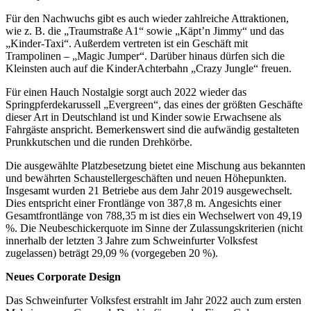
Für den Nachwuchs gibt es auch wieder zahlreiche Attraktionen,
wie z. B. die „Traumstraße A1“ sowie „Käpt’n Jimmy“ und das
„Kinder-Taxi“. Außerdem vertreten ist ein Geschäft mit
Trampolinen – „Magic Jumper“. Darüber hinaus dürfen sich die
Kleinsten auch auf die KinderAchterbahn „Crazy Jungle“ freuen.
Für einen Hauch Nostalgie sorgt auch 2022 wieder das
Springpferdekarussell „Evergreen“, das eines der größten Geschäfte
dieser Art in Deutschland ist und Kinder sowie Erwachsene als
Fahrgäste anspricht. Bemerkenswert sind die aufwändig gestalteten
Prunkkutschen und die runden Drehkörbe.
Die ausgewählte Platzbesetzung bietet eine Mischung aus bekannten
und bewährten Schaustellergeschäften und neuen Höhepunkten.
Insgesamt wurden 21 Betriebe aus dem Jahr 2019 ausgewechselt.
Dies entspricht einer Frontlänge von 387,8 m. Angesichts einer
Gesamtfrontlänge von 788,35 m ist dies ein Wechselwert von 49,19
%. Die Neubeschickerquote im Sinne der Zulassungskriterien (nicht
innerhalb der letzten 3 Jahre zum Schweinfurter Volksfest
zugelassen) beträgt 29,09 % (vorgegeben 20 %).
Neues Corporate Design
Das Schweinfurter Volksfest erstrahlt im Jahr 2022 auch zum ersten