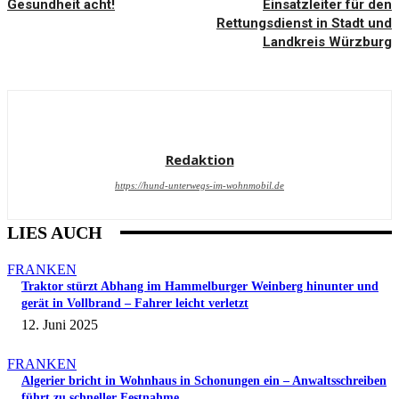
Gesundheit acht!
Einsatzleiter für den
Rettungsdienst in Stadt und
Landkreis Würzburg
Redaktion
https://hund-unterwegs-im-wohnmobil.de
LIES AUCH
FRANKEN
Traktor stürzt Abhang im Hammelburger Weinberg hinunter und
gerät in Vollbrand – Fahrer leicht verletzt
12. Juni 2025
FRANKEN
Algerier bricht in Wohnhaus in Schonungen ein – Anwaltsschreiben
führt zu schneller Festnahme