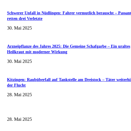
Schwerer Unfall in Nüdlingen: Fahrer vermutlich berauscht – Passan
retten drei Verletzte
30. Mai 2025
Arzneipflanze des Jahres 2025: Die Gemeine Schafgarbe – Ein uraltes
Heilkraut mit moderner Wirkung
30. Mai 2025
Kitzingen: Raubüberfall auf Tankstelle am Dreistock – Täter weiterhi
der Flucht
28. Mai 2025
Museumsfest und UNESCO-Welterbetag in der Oberen Saline am 1. Juni i
Kissingen
28. Mai 2025