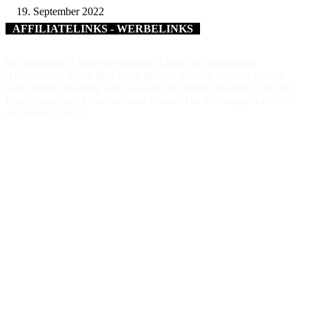
19. September 2022
AFFILIATELINKS - WERBELINKS
Die mit einem * gekennzeichneten Links sind sogenannte
Affiliatelinks. Wenn über einen dieser Links ein Produkt gekauft
wird, erhalte ich dafür von Amazon eine kleine Provision. Für den
Käufer entstehen keine weiteren Kosten. Der Produktpreis erhöht
sich dadurch nicht.