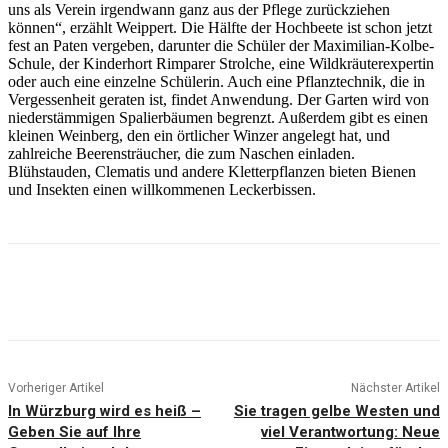
uns als Verein irgendwann ganz aus der Pflege zurückziehen
können“, erzählt Weippert. Die Hälfte der Hochbeete ist schon jetzt
fest an Paten vergeben, darunter die Schüler der Maximilian-Kolbe-
Schule, der Kinderhort Rimparer Strolche, eine Wildkräuterexpertin
oder auch eine einzelne Schülerin. Auch eine Pflanztechnik, die in
Vergessenheit geraten ist, findet Anwendung. Der Garten wird von
niederstämmigen Spalierbäumen begrenzt. Außerdem gibt es einen
kleinen Weinberg, den ein örtlicher Winzer angelegt hat, und
zahlreiche Beerensträucher, die zum Naschen einladen.
Blühstauden, Clematis und andere Kletterpflanzen bieten Bienen
und Insekten einen willkommenen Leckerbissen.
Vorheriger Artikel
Nächster Artikel
In Würzburg wird es heiß –
Sie tragen gelbe Westen und
Geben Sie auf Ihre
viel Verantwortung: Neue