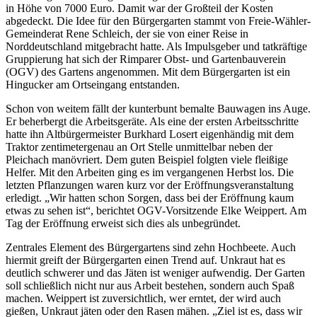
in Höhe von 7000 Euro. Damit war der Großteil der Kosten
abgedeckt. Die Idee für den Bürgergarten stammt von Freie-Wähler-
Gemeinderat Rene Schleich, der sie von einer Reise in
Norddeutschland mitgebracht hatte. Als Impulsgeber und tatkräftige
Gruppierung hat sich der Rimparer Obst- und Gartenbauverein
(OGV) des Gartens angenommen. Mit dem Bürgergarten ist ein
Hingucker am Ortseingang entstanden.
Schon von weitem fällt der kunterbunt bemalte Bauwagen ins Auge.
Er beherbergt die Arbeitsgeräte. Als eine der ersten Arbeitsschritte
hatte ihn Altbürgermeister Burkhard Losert eigenhändig mit dem
Traktor zentimetergenau an Ort Stelle unmittelbar neben der
Pleichach manövriert. Dem guten Beispiel folgten viele fleißige
Helfer. Mit den Arbeiten ging es im vergangenen Herbst los. Die
letzten Pflanzungen waren kurz vor der Eröffnungsveranstaltung
erledigt. „Wir hatten schon Sorgen, dass bei der Eröffnung kaum
etwas zu sehen ist“, berichtet OGV-Vorsitzende Elke Weippert. Am
Tag der Eröffnung erweist sich dies als unbegründet.
Zentrales Element des Bürgergartens sind zehn Hochbeete. Auch
hiermit greift der Bürgergarten einen Trend auf. Unkraut hat es
deutlich schwerer und das Jäten ist weniger aufwendig. Der Garten
soll schließlich nicht nur aus Arbeit bestehen, sondern auch Spaß
machen. Weippert ist zuversichtlich, wer erntet, der wird auch
gießen, Unkraut jäten oder den Rasen mähen. „Ziel ist es, dass wir