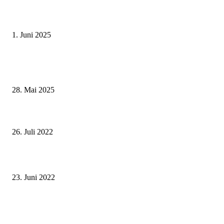
Erlebnisreicher Juni: Spannende Gästeführungen in Stadt und Landkreis
Schweinfurt
1. Juni 2025
Wenn kleine Kicker groß rauskommen – 17. Grundschul-Fußballturnier de
Landkreise in Berkach
28. Mai 2025
Landrätin Tamara Bischof überreicht Urkunde – Franken Guss ist beim
Umweltpakt Bayern dabei
26. Juli 2022
Ländliche Entwicklung – „Ein Gewinn für den Landkreis Schweinfurt“
23. Juni 2022
60 Jahre Städtepartnerschaft – Bürgermeister Heilig empfängt Delegation 
Dundee Würzburg Twinning Association im Wenzelsaal