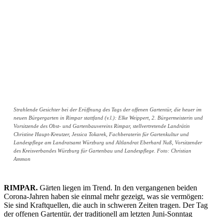
Strahlende Gesichter bei der Eröffnung des Tags der offenen Gartentür, die heuer im
neuen Bürgergarten in Rimpar stattfand (v.l.): Elke Weippert, 2. Bürgermeisterin und
Vorsitzende des Obst- und Gartenbauvereins Rimpar, stellvertretende Landrätin
Christine Haupt-Kreutzer, Jessica Tokarek, Fachberaterin für Gartenkultur und
Landespflege am Landratsamt Würzburg und Altlandrat Eberhard Nuß, Vorsitzender
des Kreisverbandes Würzburg für Gartenbau und Landespflege. Foto: Christian
Ammon
RIMPAR.
Gärten liegen im Trend. In den vergangenen beiden
Corona-Jahren haben sie einmal mehr gezeigt, was sie vermögen:
Sie sind Kraftquellen, die auch in schweren Zeiten tragen. Der Tag
der offenen Gartentür, der traditionell am letzten Juni-Sonntag