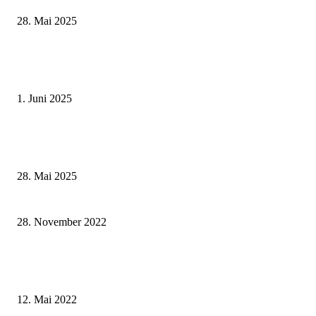
28. Mai 2025
Erlebnisreicher Juni: Spannende Gästeführungen in Stadt und Landkreis
Schweinfurt
1. Juni 2025
Museumsfest und UNESCO-Welterbetag in der Oberen Saline am 1. Juni i
Kissingen
28. Mai 2025
Positive Resonanz des Bürgersprechtags mit Landrätin Tamara Bischof
28. November 2022
„Wir besuchen das Landratsamt Würzburg“: Kinderbuch erklärt Aufgaben 
Landkreisverwaltung
12. Mai 2022