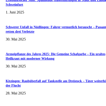
Erlebnisreicher Juni: Spannende Gästeführungen in Stadt und Landk
Schweinfurt
1. Juni 2025
Schwerer Unfall in Nüdlingen: Fahrer vermutlich berauscht – Passan
retten drei Verletzte
30. Mai 2025
Arzneipflanze des Jahres 2025: Die Gemeine Schafgarbe – Ein uraltes
Heilkraut mit moderner Wirkung
30. Mai 2025
Kitzingen: Raubüberfall auf Tankstelle am Dreistock – Täter weiterhi
der Flucht
28. Mai 2025
Wenn kleine Kicker groß rauskommen – 17. Grundschul-Fußballturnier de
Landkreise in Berkach