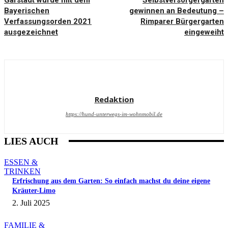
Garstadt wurde mit dem
Selbstversorgergärten
Bayerischen
gewinnen an Bedeutung –
Verfassungsorden 2021
Rimparer Bürgergarten
ausgezeichnet
eingeweiht
Redaktion
https://hund-unterwegs-im-wohnmobil.de
LIES AUCH
ESSEN &
TRINKEN
Erfrischung aus dem Garten: So einfach machst du deine eigene
Kräuter-Limo
2. Juli 2025
FAMILIE &