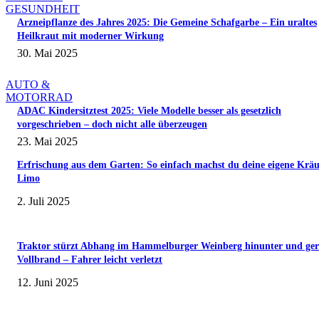
GESUNDHEIT
Arzneipflanze des Jahres 2025: Die Gemeine Schafgarbe – Ein uraltes
Heilkraut mit moderner Wirkung
30. Mai 2025
AUTO &
MOTORRAD
ADAC Kindersitztest 2025: Viele Modelle besser als gesetzlich
vorgeschrieben – doch nicht alle überzeugen
23. Mai 2025
Erfrischung aus dem Garten: So einfach machst du deine eigene Kräu
Limo
2. Juli 2025
Traktor stürzt Abhang im Hammelburger Weinberg hinunter und ger
Vollbrand – Fahrer leicht verletzt
12. Juni 2025