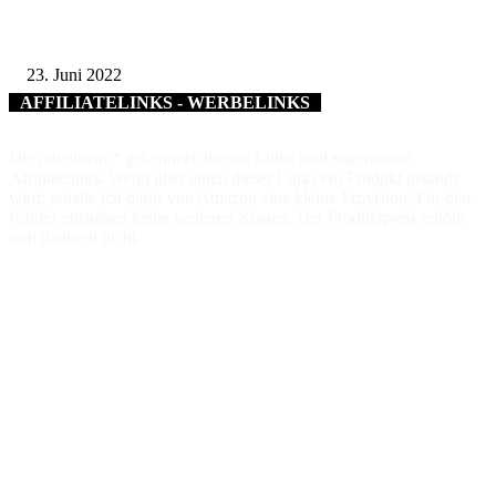
Schweinfurt erhält mindestens neun Millionen Euro für Landesgartenschau
23. Juni 2022
AFFILIATELINKS - WERBELINKS
Die mit einem * gekennzeichneten Links sind sogenannte
Affiliatelinks. Wenn über einen dieser Links ein Produkt gekauft
wird, erhalte ich dafür von Amazon eine kleine Provision. Für den
Käufer entstehen keine weiteren Kosten. Der Produktpreis erhöht
sich dadurch nicht.