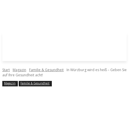
Start
Magazin
Familie & Gesundheit
In Würzburg wird es heiß – Geben Sie
auf Ihre Gesundheit acht!
Magazin
Familie & Gesundheit