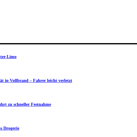
uter-Limo
in Vollbrand – Fahrer leicht verletzt
ührt zu schneller Festnahme
s Drogerie