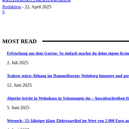
Redaktion
-
22. April 2025
0
MOST READ
Erfrischung aus dem Garten: So einfach machst du deine eigene Krä
2. Juli 2025
Traktor stürzt Abhang im Hammelburger Weinberg hinunter und gerät 
12. Juni 2025
Algerier bricht in Wohnhaus in Schonungen ein – Anwaltsschreiben f
5. Juni 2025
Werneck: 13-Jähriger klaut Elektroartikel im Wert von 2.000 Euro au