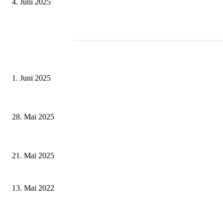
4. Juni 2025
Redaktionstipp
Erlebnisreicher Juni: Spannende Gästeführungen in Stadt und Landkreis S
1. Juni 2025
Wenn kleine Kicker groß rauskommen – 17. Grundschul-Fußballturnier de
28. Mai 2025
Zeitreise am Main: Großer Mittelaltermarkt an der Leonhard-Frank-Prom
21. Mai 2025
Stadt und Landkreis Würzburg starten Bewerbungsprozess um das Qualitäts
13. Mai 2022
Gemeinde Röthlein erhält 125.000 Euro für die Beschaffung eines Hilfele