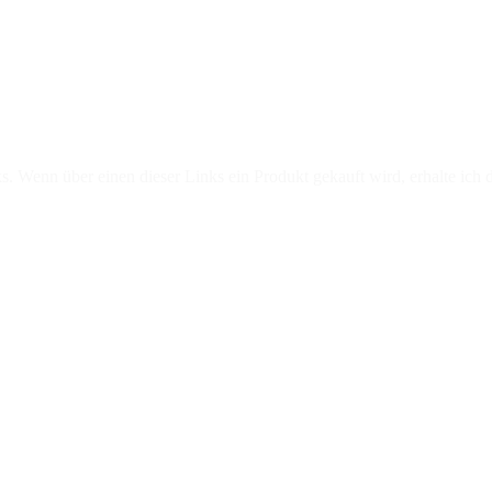
teigerwaldpfoten e.V. für Ferienkinder
s. Wenn über einen dieser Links ein Produkt gekauft wird, erhalte ich