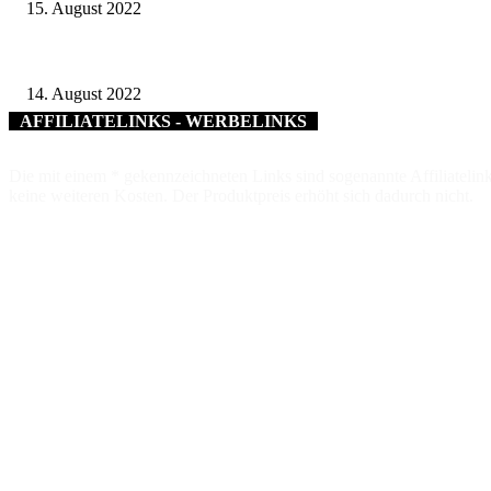
15. August 2022
„Spiel und Spaß mit Hunden“ – Gelungene Ferienpass-Aktion des Vereins S
14. August 2022
AFFILIATELINKS - WERBELINKS
Die mit einem * gekennzeichneten Links sind sogenannte Affiliatelink
keine weiteren Kosten. Der Produktpreis erhöht sich dadurch nicht.