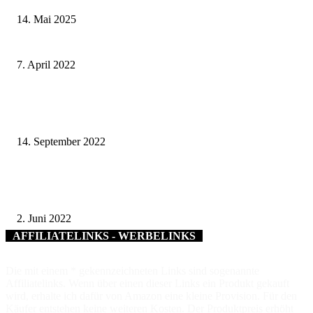
14. Mai 2025
„Jugend musiziert“ – Regionalwettbewerb
7. April 2022
Weltbad Kissingen – Innovativ. International. Königlich, Sonderführung 
Sonntag, den 18. September
14. September 2022
Innenminister und Senatoren der Bundesländer tragen sich in Goldenes Bu
Stadt Würzburg ein
2. Juni 2022
AFFILIATELINKS - WERBELINKS
Die mit einem * gekennzeichneten Links sind sogenannte
Affiliatelinks. Wenn über einen dieser Links ein Produkt gekauft
wird, erhalte ich dafür von Amazon eine kleine Provision. Für den
Käufer entstehen keine weiteren Kosten. Der Produktpreis erhöht