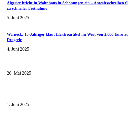
Algerier bricht in Wohnhaus in Schonungen ein – Anwaltsschreiben f
zu schneller Festnahme
5. Juni 2025
Werneck: 13-Jähriger klaut Elektroartikel im Wert von 2.000 Euro a
Drogerie
4. Juni 2025
Wenn kleine Kicker groß rauskommen – 17. Grundschul-Fußballturnier de
Landkreise in Berkach
28. Mai 2025
Erlebnisreicher Juni: Spannende Gästeführungen in Stadt und Landkreis
Schweinfurt
1. Juni 2025
Roland Kaiser live in Schweinfurt am 11. Juli 2025 – ein Sommerabend vo
Gänsehautmomente