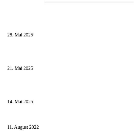
Redaktionstipp
Wenn kleine Kicker groß rauskommen – 17. Grundschul-Fußballturnier de
Landkreise in Berkach
28. Mai 2025
Zeitreise am Main: Großer Mittelaltermarkt an der Leonhard-Frank-Prom
in Würzburg
21. Mai 2025
Roland Kaiser live in Schweinfurt am 11. Juli 2025 – ein Sommerabend vo
Gänsehautmomente
14. Mai 2025
Energiekrisenstab der Stadt Schweinfurt beschließt weitere Maßnahmen zu
Energieeinsparung
11. August 2022