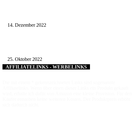
Dankurkunde für fünf langjährige Kommunalpolitiker – Landrat Florian 
überreicht Ehrung des Freistaats Bayern
14. Dezember 2022
Landratsamt Haßberge ist „Digitales Amt“ – Ministerin Judith Gerlach verl
Auszeichnung für besonderes Engagement bei Digitalisierung
25. Oktober 2022
AFFILIATELINKS - WERBELINKS
Die mit einem * gekennzeichneten Links sind sogenannte
Affiliatelinks. Wenn über einen dieser Links ein Produkt gekauft
wird, erhalte ich dafür von Amazon eine kleine Provision. Für den
Käufer entstehen keine weiteren Kosten. Der Produktpreis erhöht
sich dadurch nicht.