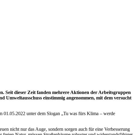
. Seit dieser Zeit fanden mehrere Aktionen der Arbeitsgruppen
- und Umweltausschuss einstimmig angenommen, mit dem versucht
em 01.05.2022 unter dem Slogan „Tu was fürs Klima – werde
euen nicht nur das Auge, sondern sorgen auch für eine Verbesserung
er freien Natur, müssen Straßenbäume robuster und widerstandsfähiger