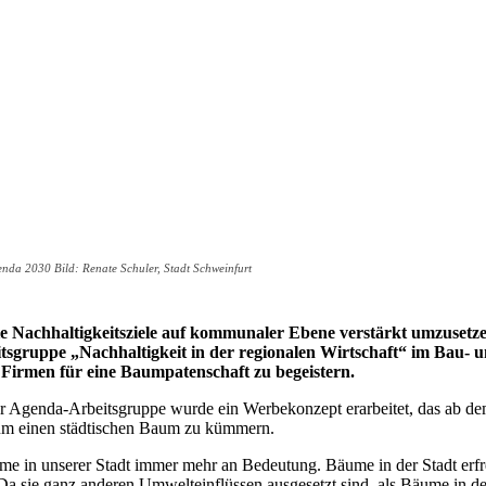
enda 2030 Bild: Renate Schuler, Stadt Schweinfurt
Nachhaltigkeitsziele auf kommunaler Ebene verstärkt umzusetzen
itsgruppe „Nachhaltigkeit in der regionalen Wirtschaft“ im Bau
Firmen für eine Baumpatenschaft zu begeistern.
r Agenda-Arbeitsgruppe wurde ein Werbekonzept erarbeitet, das ab d
h um einen städtischen Baum zu kümmern.
e in unserer Stadt immer mehr an Bedeutung. Bäume in der Stadt erfr
Da sie ganz anderen Umwelteinflüssen ausgesetzt sind, als Bäume in d