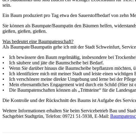
sein.
Ein Baum produziert pro Tag etwa den Sauerstoffbedarf von zehn Mens
Sie können als Baumpate/Baumpatin den Bäumen helfen, widerstands
gießen, gießen, gießen.
Was bedeutet eine Baumpatenschaft?
Als Baumpate/Baumpatin gehe ich mit der Stadt Schweinfurt, Servic
• Ich bewässere den Baum regelmäßig, insbesondere bei Trockenhei
• Ich säubere und jäte die Baumscheibe bei Bedarf.
• Wenn Sie darüber hinaus die Baumscheibe bepflanzen möchten, überp
• Ich identifiziere mich mit meiner Stadt und leiste einen wichtigen
• Ich verschönere meine direkte Umgebung und lerne bei der Pfleg
• Mein ehrenamtliches Engagement wird durch ein Schild (Hier ist
• Die Baumpatenschaften können als „Trittsteine“ für die Landesg
Die Kontrolle und der Rückschnitt des Baums ist Aufgabe des Servic
Weitere Informationen erhalten Sie beim Servicebetrieb Bau und Stad
Sachgebiet Stadtgrün, Telefon: 09721 51-5938, E-Mail:
Baumpatensc