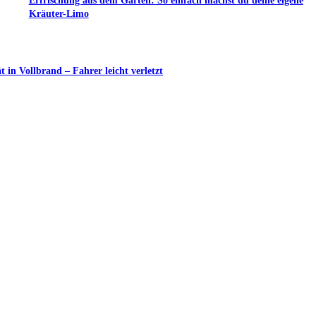
Erfrischung aus dem Garten: So einfach machst du deine eigene
Kräuter-Limo
in Vollbrand – Fahrer leicht verletzt