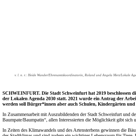
v. l. n. r.: Heide Wunder/Ehrenamtskoordinatorin, Roland und Angela Merz/Lokale Ag
SCHWEINFURT. Die Stadt Schweinfurt hat 2019 beschlossen die 
der Lokalen Agenda 2030 statt. 2021 wurde ein Antrag der Arbe
werden soll Bürger*innen aber auch Schulen, Kindergärten und 
In Zusammenarbeit mit Auszubildenden der Stadt Schweinfurt und de
Baumpate/Baumpatin“, allen Interessierten die Möglichkeit gibt sic
In Zeiten des Klimawandels und des Artensterbens gewinnen die Bäum
des Stadtklimas und sind zudem ein wichtiger Lebensraum für Tiere. 