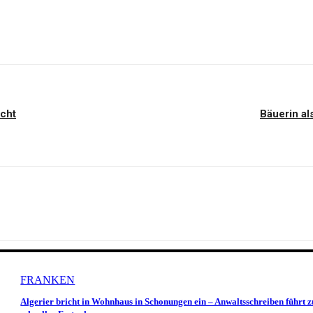
cht
Bäuerin al
FRANKEN
Algerier bricht in Wohnhaus in Schonungen ein – Anwaltsschreiben führt z