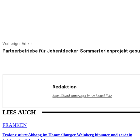
Teilen
Vorheriger Artikel
Partnerbetriebe für Jobentdecker-Sommerferienprojekt gesu
Redaktion
https://hund-unterwegs-im-wohnmobil.de
LIES AUCH
FRANKEN
Traktor stürzt Abhang im Hammelburger Weinberg hinunter und gerät in