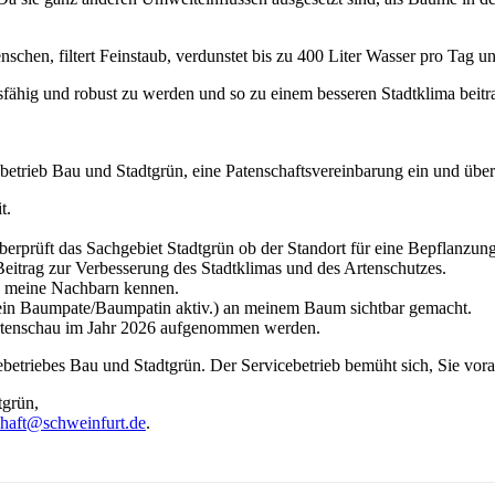
chen, filtert Feinstaub, verdunstet bis zu 400 Liter Wasser pro Tag u
fähig und robust zu werden und so zu einem besseren Stadtklima bei
ebetrieb Bau und Stadtgrün, eine Patenschaftsvereinbarung ein und 
t.
rüft das Sachgebiet Stadtgrün ob der Standort für eine Bepflanzung g
 Beitrag zur Verbesserung des Stadtklimas und des Artenschutzes.
e meine Nachbarn kennen.
 ein Baumpate/Baumpatin aktiv.) an meinem Baum sichtbar gemacht.
artenschau im Jahr 2026 aufgenommen werden.
ebetriebes Bau und Stadtgrün. Der Servicebetrieb bemüht sich, Sie vor
tgrün,
haft@schweinfurt.de
.