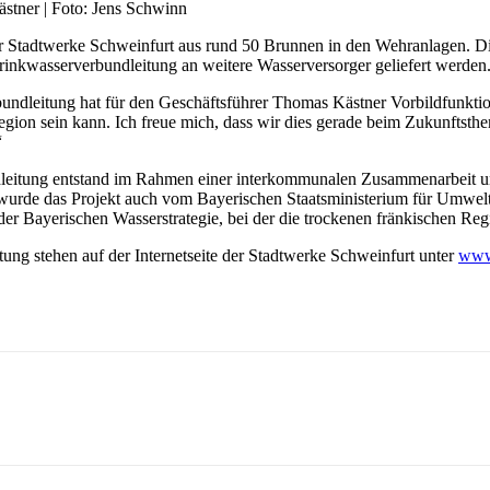
tner | Foto: Jens Schwinn
tadtwerke Schweinfurt aus rund 50 Brunnen in den Wehranlagen. Die 
rinkwasserverbundleitung an weitere Wasserversorger geliefert werden
ndleitung hat für den Geschäftsführer Thomas Kästner Vorbildfunktion:
gion sein kann. Ich freue mich, dass wir dies gerade beim Zukunftsth
“
ndleitung entstand im Rahmen einer interkommunalen Zusammenarbeit 
zt wurde das Projekt auch vom Bayerischen Staatsministerium für Umw
der Bayerischen Wasserstrategie, bei der die trockenen fränkischen Re
ng stehen auf der Internetseite der Stadtwerke Schweinfurt unter
www.