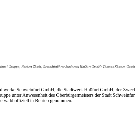
intal-Gruppe; Norbert Zösch, Geschäftsführer Stadtwerk Haßfurt GmbH; Thomas Kästner, Geschäf
Stadtwerke Schweinfurt GmbH, die Stadtwerk Haßfurt GmbH, der Zwec
pe unter Anwesenheit des Oberbürgermeisters der Stadt Schweinfurt
rwald offiziell in Betrieb genommen.