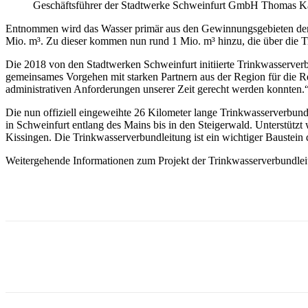
Geschäftsführer der Stadtwerke Schweinfurt GmbH Thomas Käs
Entnommen wird das Wasser primär aus den Gewinnungsgebieten der S
Mio. m³. Zu dieser kommen nun rund 1 Mio. m³ hinzu, die über die T
Die 2018 von den Stadtwerken Schweinfurt initiierte Trinkwasserverbu
gemeinsames Vorgehen mit starken Partnern aus der Region für die Re
administrativen Anforderungen unserer Zeit gerecht werden konnten.
Die nun offiziell eingeweihte 26 Kilometer lange Trinkwasserverbu
in Schweinfurt entlang des Mains bis in den Steigerwald. Unterstüt
Kissingen. Die Trinkwasserverbundleitung ist ein wichtiger Baustein 
Weitergehende Informationen zum Projekt der Trinkwasserverbundleitu
Teilen