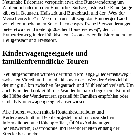
Naturnahe Erlebnisse verspricht etwa eine Rundwanderung um
Zapfendorf oder um den Baunacher Südsee, historische Rundgänge
gibt es in Baunach, Hallstadt und Burgebrach und der „Weg der
Menschenrechte“ in Viereth-Trunstadt zeigt das Bamberger Land
von einer unbekannten Seite. Themenspezifische Bierwanderungen
bietet etwa der „Breitengüßbacher Brauereienweg“, der 13
Brauereienweg in der Fränkischen Toskana oder die Bierrunden um
Heiligenstadt und Frensdorf.
Kinderwagengeeignete und
familienfreundliche Touren
Neu aufgenommen wurden der rund 4 km lange „Fledermausweg“
zwischen Viereth und Unterhaid sowie der „Weg der Artenvielfalt“,
der mit gut 3 km zwischen Stegaurach und Mühlendorf verläuft. Um
auch Familien konkret für das Wanderthema zu begeistern, ist rund
die Hälfte der Wandertouren speziell für Familien empfohlen oder
sind als Kinderwagengeeignet ausgewiesen.
Alle Touren werden mittels Routenbeschreibung und
Kartenausschnitt im Detail dargestellt und mit zusätzlichen
Informationen wie Höhenprofilen, ÖPNV-Anbindungen,
Sehenswertem, Gastronomie und Besonderheiten entlang der
Strecke beschrieben.