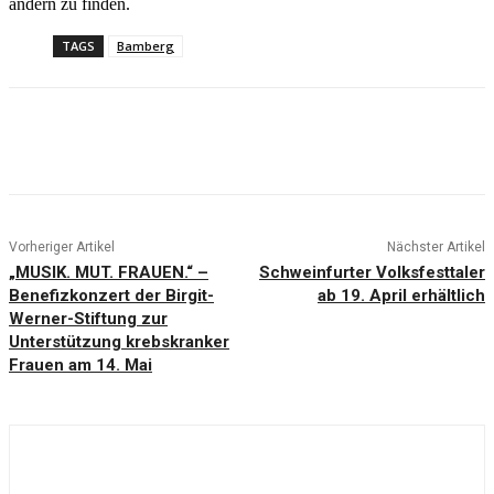
andern zu finden.
TAGS
Bamberg
Vorheriger Artikel
Nächster Artikel
„MUSIK. MUT. FRAUEN.“ –
Schweinfurter Volksfesttaler
Benefizkonzert der Birgit-
ab 19. April erhältlich
Werner-Stiftung zur
Unterstützung krebskranker
Frauen am 14. Mai