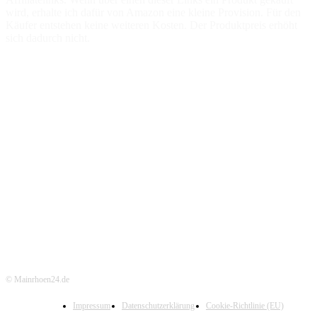
wird, erhalte ich dafür von Amazon eine kleine Provision. Für den
Käufer entstehen keine weiteren Kosten. Der Produktpreis erhöht
sich dadurch nicht.
© Mainrhoen24.de
Impressum
Datenschutzerklärung
Cookie-Richtlinie (EU)