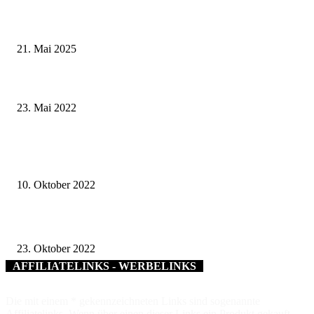
Zeitreise am Main: Großer Mittelaltermarkt an der Leonhard-Frank-Prom
in Würzburg
21. Mai 2025
Gesundwerden in Wohlfühlambiente – Leopoldina-Krankenhaus eröffnet n
Komfortstation C2
23. Mai 2022
Schlagzeugklasse der Städtischen Musikschule Bad Kissingen räumt bei „J
musiziert“ ab
10. Oktober 2022
Volkacher Stadtwald – schützen und klimaresilient aufforsten
23. Oktober 2022
AFFILIATELINKS - WERBELINKS
Die mit einem * gekennzeichneten Links sind sogenannte
Affiliatelinks. Wenn über einen dieser Links ein Produkt gekauft