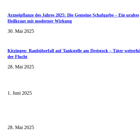
Arzneipflanze des Jahres 2025: Die Gemeine Schafgarbe – Ein uraltes
Heilkraut mit moderner Wirkung
30. Mai 2025
Kitzingen: Raubüberfall auf Tankstelle am Dreistock – Täter weiterhi
der Flucht
28. Mai 2025
Erlebnisreicher Juni: Spannende Gästeführungen in Stadt und Landkreis
Schweinfurt
1. Juni 2025
Wenn kleine Kicker groß rauskommen – 17. Grundschul-Fußballturnier de
Landkreise in Berkach
28. Mai 2025