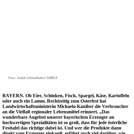
Foto: Judith Schmidhuber/ StMELF
BAYERN.
Ob Eier, Schinken, Fisch, Spargel, Käse, Kartoffeln
oder auch ein Lamm. Rechtzeitig zum Osterfest hat
Landwirtschaftsministerin Michaela Kaniber die Verbraucher
an die Vielfalt regionaler Lebensmittel erinnert. „Das
wunderbare Angebot unserer bayerischen Erzeuger an
hochwertigen Spezialitäten ist so groß, dass für jede österliche
Festtafel das richtige dabei ist. Und wer die Produkte dann
direkt vom Erzeuger einkauft, erfährt auch viel darüber, wie