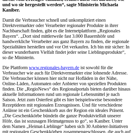
und wo sie hergestellt werden“, sagte Ministerin Michaela
Kaniber.
Damit die Verbraucher schnell und unkompliziert einen
Direktvermarkter oder Verarbeiter regionaler Produkte in ihrer
Nachbarschaft finden, gibt es die Internetplattform „Regionales
Bayern“. „Dort sind mittlerweile fast 3.000 Bauernhöfe und
handwerkliche Verarbeiter aus ganz Bayern zu finden, die regionale
Spezialitäten herstellen und vor Ort verkaufen. Ich bin mir sicher: In
dieser wunderbaren Vielfalt findet jeder seine Lieblingsprodukte“,
so die Ministerin.
Die Plattform
www.regionales-bayern.de
ist sowohl für die
Verbraucher wie auch für Direktvermarkter eine lohnende Adresse.
Die Verbraucher können hier nicht nur Hofläden in der Nähe,
Online-Läden, Automaten oder Anbieter von speziellen Produkten
finden. Die „RegioNews“ des Regionalportals bieten darüber hinaus
aktuelle Informationen rund um regionale Lebensmittel je nach
Saison. Jetzt zum Osterfest gibt es hier beispielsweise besondere
Rezeptideen mit regionalen Erzeugnissen. Und für verschiedene
Anlässe ist ein Geschenkkorb aus der Region ein ideales Präsent.
„Die Geschenkkörbe bündeln die ganze Produktvielfalt unserer
Höfe, das ist sozusagen Heimatgenuss to go“, so Kaniber. Unter
dem Namen „Heimat-Lieblinge“ haben sich 30 Anbieter-Initiativen
mit regionalen Geschenkkörben zusammengeschlossen, die auch auf