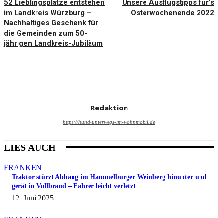
52 Lieblingsplätze entstehen
Unsere Ausflugstipps für’s
im Landkreis Würzburg –
Osterwochenende 2022
Nachhaltiges Geschenk für
die Gemeinden zum 50-
jährigen Landkreis-Jubiläum
Redaktion
https://hund-unterwegs-im-wohnmobil.de
LIES AUCH
FRANKEN
Traktor stürzt Abhang im Hammelburger Weinberg hinunter und
gerät in Vollbrand – Fahrer leicht verletzt
12. Juni 2025