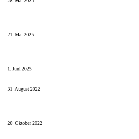
28. Mai 2025
Zeitreise am Main: Großer Mittelaltermarkt an der Leonhard-Frank-Prom
in Würzburg
21. Mai 2025
Erlebnisreicher Juni: Spannende Gästeführungen in Stadt und Landkreis
Schweinfurt
1. Juni 2025
Diakonie-Tagespflege Mühlenpark in Kitzingen eröffnet am 5. September
31. August 2022
Erster EnergyTalk Schweinfurt – Informations- und Austauschplattform z
Thema Energie für interessierte Unternehmen aus Stadt und Landkreis
20. Oktober 2022