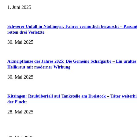
1. Juni 2025
Schwerer Unfall in Nüdlingen: Fahrer vermutlich berauscht – Passan
retten drei Verletzte
30. Mai 2025
Arzneipflanze des Jahres 2025: Die Gemeine Schafgarbe – Ein uraltes
Heilkraut mit moderner Wirkung
30. Mai 2025
Kitzingen: Raubüberfall auf Tankstelle am Dreistock – Täter weiterhi
der Flucht
28. Mai 2025
Wenn kleine Kicker groß rauskommen – 17. Grundschul-Fußballturnier de
Landkreise in Berkach