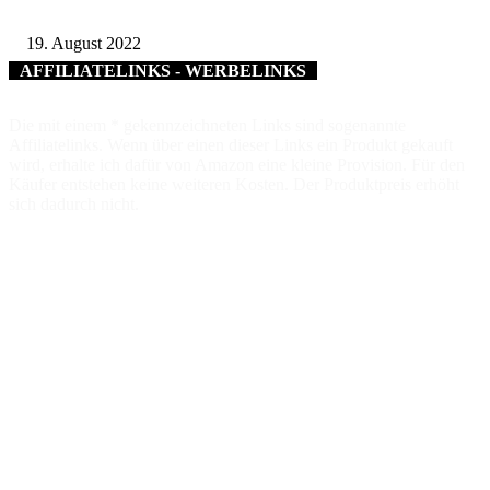
Gerolzhöfer Delegation beim Welfreundschaftstreffen in Elek (Ungarn)
19. August 2022
AFFILIATELINKS - WERBELINKS
Die mit einem * gekennzeichneten Links sind sogenannte
Affiliatelinks. Wenn über einen dieser Links ein Produkt gekauft
wird, erhalte ich dafür von Amazon eine kleine Provision. Für den
Käufer entstehen keine weiteren Kosten. Der Produktpreis erhöht
sich dadurch nicht.