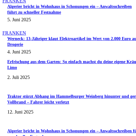
FRANKEN
Algerier bricht in Wohnhaus in Schonungen ein – Anwaltsschreiben
führt zu schneller Festnahme
5. Juni 2025
FRANKEN
Werneck: 13-Jähriger klaut Elektroartikel im Wert von 2.000 Euro a
Drogerie
4. Juni 2025
Erfrischung aus dem Garten: So einfach machst du deine eigene Kräu
Limo
2. Juli 2025
Traktor stürzt Abhang im Hammelburger Weinberg hinunter und ger
Vollbrand – Fahrer leicht verletzt
12. Juni 2025
Algerier bricht in Wohnhaus in Schonungen ein – Anwaltsschreiben f