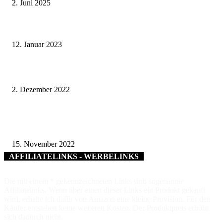
2. Juni 2025
Schonungens Wald als Hörsaal für Studenten – Forststudenten aus ganz Ba
schätzen praxisnahe Vorlesungen und Übungen
12. Januar 2023
Hauptsache Online – Internet zwischen Faszination und Kontrollverlust
2. Dezember 2022
Rote Karte für Müllsünder – Plastiktüten, Holzasche und mehr: Biotonnen
Fremdstoffen werden nicht geleert
15. November 2022
AFFILIATELINKS - WERBELINKS
Die mit einem * gekennzeichneten Links sind sogenannte
Affiliatelinks. Wenn über einen dieser Links ein Produkt gekauft
wird, erhalte ich dafür von Amazon eine kleine Provision. Für den
Käufer entstehen keine weiteren Kosten. Der Produktpreis erhöht
sich dadurch nicht.