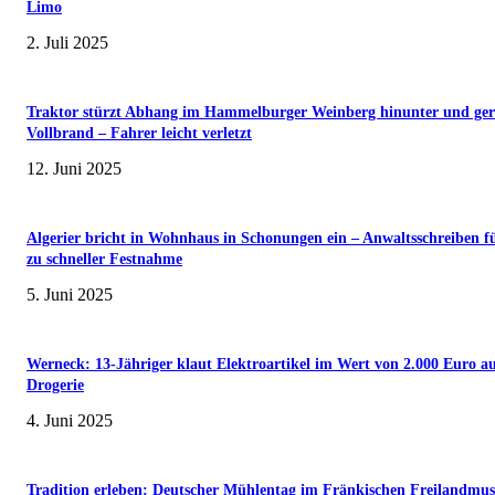
Limo
2. Juli 2025
Traktor stürzt Abhang im Hammelburger Weinberg hinunter und ger
Vollbrand – Fahrer leicht verletzt
12. Juni 2025
Algerier bricht in Wohnhaus in Schonungen ein – Anwaltsschreiben f
zu schneller Festnahme
5. Juni 2025
Werneck: 13-Jähriger klaut Elektroartikel im Wert von 2.000 Euro a
Drogerie
4. Juni 2025
Tradition erleben: Deutscher Mühlentag im Fränkischen Freilandmu