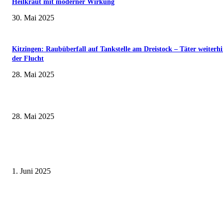
Heilkraut mit moderner Wirkung
30. Mai 2025
Kitzingen: Raubüberfall auf Tankstelle am Dreistock – Täter weiterhi
der Flucht
28. Mai 2025
Museumsfest und UNESCO-Welterbetag in der Oberen Saline am 1. Juni i
Kissingen
28. Mai 2025
Erlebnisreicher Juni: Spannende Gästeführungen in Stadt und Landkreis
Schweinfurt
1. Juni 2025
Tradition erleben: Deutscher Mühlentag im Fränkischen Freilandmuseum
Fladungen am 9. Juni 2025