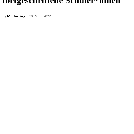
fortgeschrittene Schüler*innen
By
M. Horling
30. März 2022