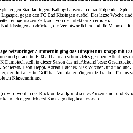
 Spiel gegen Stadtlauringen/ Ballingshausen am darauffolgenden Spiel
 Ligaspiel gegen den FC Bad Kissingen ausfiel. Das letzte Woche sind
atten einigermaßen Zeit, sich von der Infektion zu erholen.
Bad Kissingen ausdrücken, die Verantwortlichen und die Mannschaft hab
lage beizubringen? Immerhin ging das Hinspiel nur knapp mit 1:
nce und gerade im Fußball hat man schon vieles gesehen. Allerdings mus
K Dampfach stellt in dieser Saison das mit Abstand beste Gesamtpaket i
 Schlereth, Leon Heppt, Adrian Hatcher, Max Witchen, und und und… Di
iner, der dort alles im Griff hat. Von daher hängen die Trauben für uns
soluten Klassenprimus.
ndl (er wird wohl in der Rückrunde aufgrund seines Außenband- und Sy
e kann ich eigentlich erst Samstagmittag beantworten.