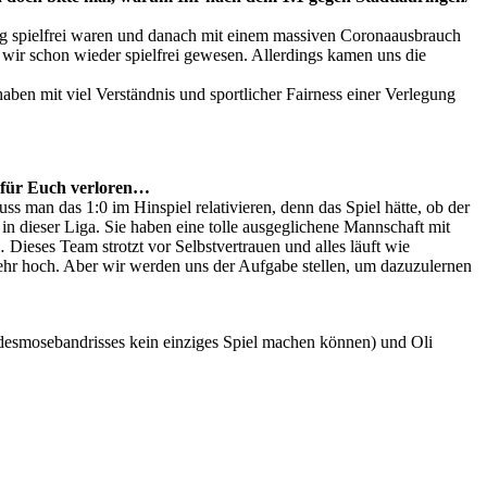
tag spielfrei waren und danach mit einem massiven Coronaausbrauch
 wir schon wieder spielfrei gewesen. Allerdings kamen uns die
en mit viel Verständnis und sportlicher Fairness einer Verlegung
0 für Euch verloren…
s man das 1:0 im Hinspiel relativieren, denn das Spiel hätte, ob der
n dieser Liga. Sie haben eine tolle ausgeglichene Mannschaft mit
eses Team strotzt vor Selbstvertrauen und alles läuft wie
 sehr hoch. Aber wir werden uns der Aufgabe stellen, um dazuzulernen
ndesmosebandrisses kein einziges Spiel machen können) und Oli