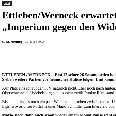
Sport
Ettleben/Werneck erwarte
„Imperium gegen den Wid
By
M. Horling
30. März 2022
Teilen
ETTLEBEN / WERNECK – Erst 17 seiner 26 Saisonpartien hat Neul
Sieben weitere Partien vor heimischer Kulisse folgen. Und komm
Auf Platz eins schaut der TSV natürlich nicht. Eher noch nach hinte
Oberschwarzach/ Wiebelsberg sind es zwar zwölf Punkte Rückstand. D
Bis dahin sind es noch ein paar Wochen und stehen zwischen dem 13
Liga, wovor unser Portal Trainer Mario Schindler zum Interview bot.
Mario, nach dann auch schon wieder einem Monat Pause steht end