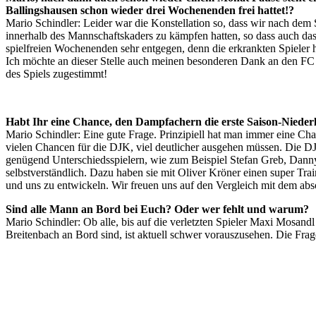
Ballingshausen schon wieder drei Wochenenden frei hattet!?
Mario Schindler: Leider war die Konstellation so, dass wir nach dem
innerhalb des Mannschaftskaders zu kämpfen hatten, so dass auch das
spielfreien Wochenenden sehr entgegen, denn die erkrankten Spieler h
Ich möchte an dieser Stelle auch meinen besonderen Dank an den FC 
des Spiels zugestimmt!
Habt Ihr eine Chance, den Dampfachern die erste Saison-Nieder
Mario Schindler: Eine gute Frage. Prinzipiell hat man immer eine Cha
vielen Chancen für die DJK, viel deutlicher ausgehen müssen. Die DJ
genügend Unterschiedsspielern, wie zum Beispiel Stefan Greb, Danny
selbstverständlich. Dazu haben sie mit Oliver Kröner einen super Tra
und uns zu entwickeln. Wir freuen uns auf den Vergleich mit dem ab
Sind alle Mann an Bord bei Euch? Oder wer fehlt und warum?
Mario Schindler: Ob alle, bis auf die verletzten Spieler Maxi Mosa
Breitenbach an Bord sind, ist aktuell schwer vorauszusehen. Die Frag