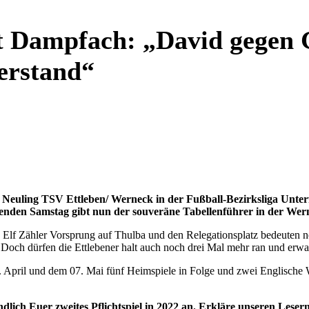
t Dampfach: „David gegen G
erstand“
ing TSV Ettleben/ Werneck in der Fußball-Bezirksliga Unterfran
enden Samstag gibt nun der souveräne Tabellenführer in der Wern
n. Elf Zähler Vorsprung auf Thulba und den Relegationsplatz bedeuten n
och dürfen die Ettlebener halt auch noch drei Mal mehr ran und erwar
. April und dem 07. Mai fünf Heimspiele in Folge und zwei Englische
lich Euer zweites Pflichtspiel in 2022 an. Erkläre unseren Leser