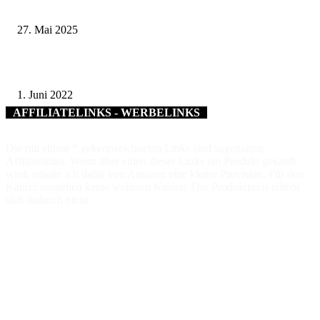
festgenommen – Polizei ermittelt weiter
27. Mai 2025
Landkreis Schweinfurt: Digitale Alarmierung geht weiter voran
1. Juni 2022
AFFILIATELINKS - WERBELINKS
Die mit einem * gekennzeichneten Links sind sogenannte
Affiliatelinks. Wenn über einen dieser Links ein Produkt gekauft
wird, erhalte ich dafür von Amazon eine kleine Provision. Für den
Käufer entstehen keine weiteren Kosten. Der Produktpreis erhöht
sich dadurch nicht.