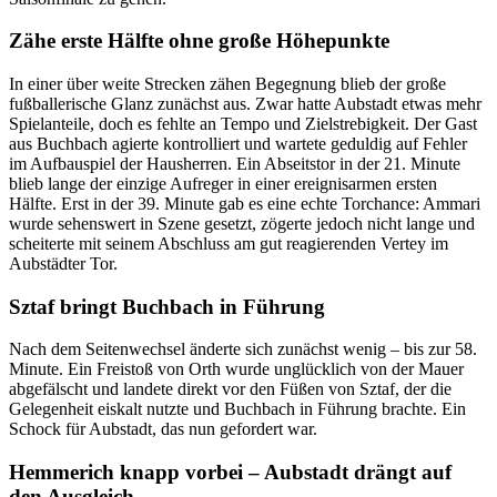
Zähe erste Hälfte ohne große Höhepunkte
In einer über weite Strecken zähen Begegnung blieb der große
fußballerische Glanz zunächst aus. Zwar hatte Aubstadt etwas mehr
Spielanteile, doch es fehlte an Tempo und Zielstrebigkeit. Der Gast
aus Buchbach agierte kontrolliert und wartete geduldig auf Fehler
im Aufbauspiel der Hausherren. Ein Abseitstor in der 21. Minute
blieb lange der einzige Aufreger in einer ereignisarmen ersten
Hälfte. Erst in der 39. Minute gab es eine echte Torchance: Ammari
wurde sehenswert in Szene gesetzt, zögerte jedoch nicht lange und
scheiterte mit seinem Abschluss am gut reagierenden Vertey im
Aubstädter Tor.
Sztaf bringt Buchbach in Führung
Nach dem Seitenwechsel änderte sich zunächst wenig – bis zur 58.
Minute. Ein Freistoß von Orth wurde unglücklich von der Mauer
abgefälscht und landete direkt vor den Füßen von Sztaf, der die
Gelegenheit eiskalt nutzte und Buchbach in Führung brachte. Ein
Schock für Aubstadt, das nun gefordert war.
Hemmerich knapp vorbei – Aubstadt drängt auf
den Ausgleich