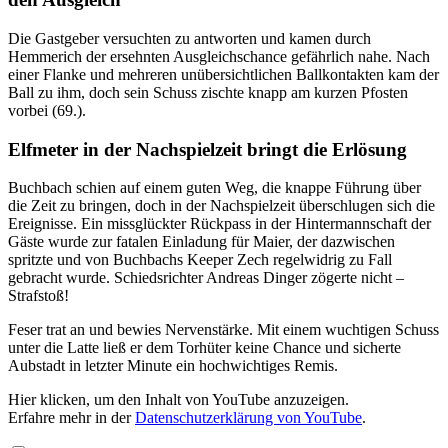
Die Gastgeber versuchten zu antworten und kamen durch
Hemmerich der ersehnten Ausgleichschance gefährlich nahe. Nach
einer Flanke und mehreren unübersichtlichen Ballkontakten kam der
Ball zu ihm, doch sein Schuss zischte knapp am kurzen Pfosten
vorbei (69.).
Elfmeter in der Nachspielzeit bringt die Erlösung
Buchbach schien auf einem guten Weg, die knappe Führung über
die Zeit zu bringen, doch in der Nachspielzeit überschlugen sich die
Ereignisse. Ein missglückter Rückpass in der Hintermannschaft der
Gäste wurde zur fatalen Einladung für Maier, der dazwischen
spritzte und von Buchbachs Keeper Zech regelwidrig zu Fall
gebracht wurde. Schiedsrichter Andreas Dinger zögerte nicht –
Strafstoß!
Feser trat an und bewies Nervenstärke. Mit einem wuchtigen Schuss
unter die Latte ließ er dem Torhüter keine Chance und sicherte
Aubstadt in letzter Minute ein hochwichtiges Remis.
„
Hier klicken, um den Inhalt von YouTube anzuzeigen.
R
Erfahre mehr in der
Datenschutzerklärung von YouTube
.
e
l