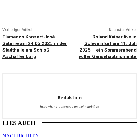
i
o
n
e
n
:
Vorheriger Artikel
Nächster Artikel
A
u
Flamenco Konzert José
Roland Kaiser live in
b
Satorre am 24.05.2025 in der
Schweinfurt am 11. Juli
s
Stadthalle am Schloß
2025 – ein Sommerabend
t
a
Aschaffenburg
voller Gänsehautmomente
d
t
e
m
p
f
ä
n
Redaktion
g
t
B
https://hund-unterwegs-im-wohnmobil.de
u
c
h
LIES AUCH
b
a
c
NACHRICHTEN
h