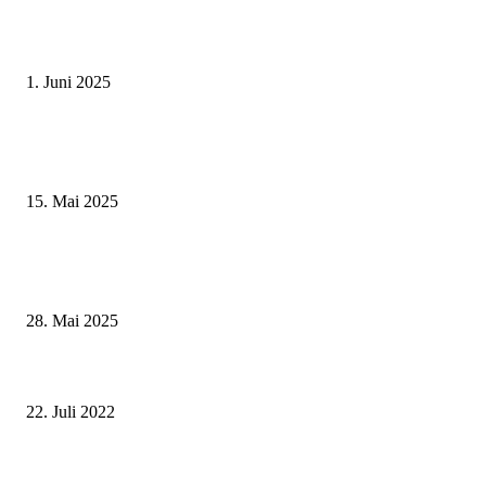
Erlebnisreicher Juni: Spannende Gästeführungen in Stadt und Landkreis
Schweinfurt
1. Juni 2025
Sonderausstellung und Führungen am Internationalen Museumstag im Mu
Obere Saline Bad Kissingen
15. Mai 2025
Museumsfest und UNESCO-Welterbetag in der Oberen Saline am 1. Juni i
Kissingen
28. Mai 2025
Genussortfest Abtswind: Bei einer Erfrischung über Ausbildung und Karri
bei Kräuter Mix plaudern – und Gutes tun für Kinder in Not
22. Juli 2022
Drei Tatverdächtige nach Raubüberfall in Rentweinsdorf-Treinfeldmühle