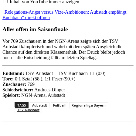
Inhalt von YouTube immer anzeigen
e
g
„Relegations-Angst versus Vize-Ambitionen: Aubstadt empfängt
a
t
Buchbach“ direkt öffnen
i
o
Alles offen im Saisonfinale
n
s
-
Vor 769 Zuschauern in der NGN-Arena zeigte sich der TSV
A
Aubstadt kämpferisch und wahrt mit dem späten Ausgleich die
n
Chance auf den direkten Klassenerhalt. Der Druck bleibt jedoch
g
hoch – die Entscheidung fällt am letzten Spieltag.
s
t
v
e
Endstand:
TSV Aubstadt – TSV Buchbach 1:1 (0:0)
r
Tore:
0:1 Sztaf (58.), 1:1 Feser (90.+)
s
Zuschauer:
769
u
Schiedsrichter:
Andreas Dinger
s
V
Spielort:
NGN-Arena, Aubstadt
i
z
TAGS
Aubstadt
Fußball
Regionalliga Bayern
e
TSV Aubstadt
-
A
m
b
i
t