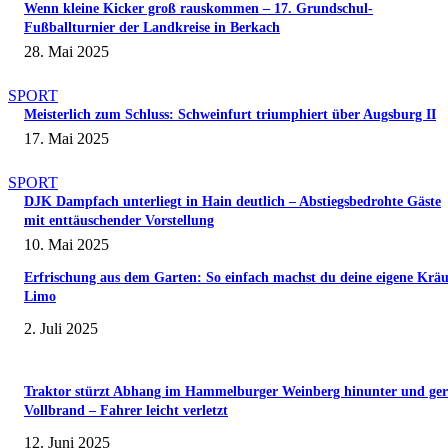
Wenn kleine Kicker groß rauskommen – 17. Grundschul-
“
Fußballturnier der Landkreise in Berkach
v
o
28. Mai 2025
n
Y
o
SPORT
u
Meisterlich zum Schluss: Schweinfurt triumphiert über Augsburg II
T
u
17. Mai 2025
b
e
a
SPORT
n
DJK Dampfach unterliegt in Hain deutlich – Abstiegsbedrohte Gäste
z
mit enttäuschender Vorstellung
e
i
10. Mai 2025
g
e
Erfrischung aus dem Garten: So einfach machst du deine eigene Kräu
n
Limo
2. Juli 2025
Traktor stürzt Abhang im Hammelburger Weinberg hinunter und ger
Vollbrand – Fahrer leicht verletzt
12. Juni 2025