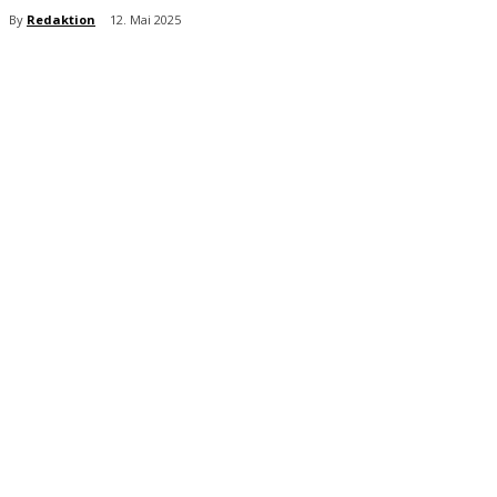
By
Redaktion
12. Mai 2025