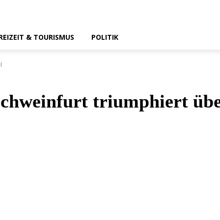
REIZEIT & TOURISMUS
POLITIK
I
Schweinfurt triumphiert üb