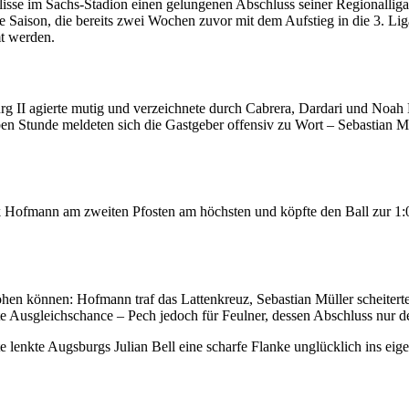
lisse im Sachs-Stadion einen gelungenen Abschluss seiner Regionalliga
he Saison, die bereits zwei Wochen zuvor mit dem Aufstieg in die 3. L
t werden.
rg II agierte mutig und verzeichnete durch Cabrera, Dardari und Noah 
alben Stunde meldeten sich die Gastgeber offensiv zu Wort – Sebastia
k Hofmann am zweiten Pfosten am höchsten und köpfte den Ball zur 1:0-
hen können: Hofmann traf das Lattenkreuz, Sebastian Müller scheitert
te Ausgleichschance – Pech jedoch für Feulner, dessen Abschluss nur de
te lenkte Augsburgs Julian Bell eine scharfe Flanke unglücklich ins eig