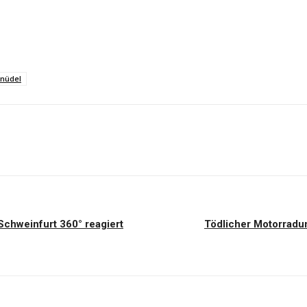
nüdel
Schweinfurt 360° reagiert
Tödlicher Motorradun