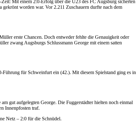
-Zeit: Mit einem 2:0-Erfolg über die U23 des FC Augsburg sicherten
iga gekrönt worden war. Vor 2.211 Zuschauern durfte nach dem
Müller erste Chancen. Doch entweder fehlte die Genauigkeit oder
n Müller zwang Augsburgs Schlussmann George mit einem satten
Führung für Schweinfurt ein (42.). Mit diesem Spielstand ging es in
e am gut aufgelegten George. Die Fuggerstädter hielten noch einmal
n Innenpfosten traf.
ene Netz – 2:0 für die Schnüdel.