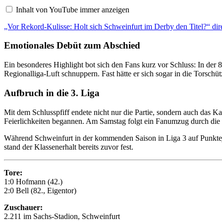
r
Inhalt von YouTube immer anzeigen
R
e
„Vor Rekord-Kulisse: Holt sich Schweinfurt im Derby den Titel?“ dir
k
o
r
Emotionales Debüt zum Abschied
d
-
K
Ein besonderes Highlight bot sich den Fans kurz vor Schluss: In der 8
u
Regionalliga-Luft schnuppern. Fast hätte er sich sogar in die Torschü
l
i
Aufbruch in die 3. Liga
s
s
e
Mit dem Schlusspfiff endete nicht nur die Partie, sondern auch das Ka
:
Feierlichkeiten begannen. Am Samstag folgt ein Fanumzug durch die 
H
o
Während Schweinfurt in der kommenden Saison in Liga 3 auf Punkteja
l
t
stand der Klassenerhalt bereits zuvor fest.
s
i
c
Tore:
h
1:0 Hofmann (42.)
S
2:0 Bell (82., Eigentor)
c
h
w
Zuschauer:
e
2.211 im Sachs-Stadion, Schweinfurt
i