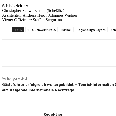
n
Schiedsrichter:
f
Christopher Schwarzmann (Scheßlitz)
u
r
Assistenten: Andreas Heidt, Johannes Wagner
t
Vierter Offizieller: Steffen Stegmann
i
m
TAGS
1. FC Schweinfurt 05
Fußball
Regionalliga Bayern
Sch
D
e
r
b
y
d
Teilen
e
n
T
i
t
e
l
Vorheriger Artikel
?
Gästeführer erfolgreich weitergebildet – Tourist-Information 
“
v
auf steigende internationale Nachfrage
o
n
Y
o
u
T
Redaktion
u