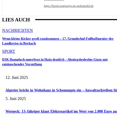
b
https://hund-unterwegs-im-wohnmobil.de
e
a
n
LIES AUCH
z
e
i
NACHRICHTEN
g
e
Wenn kleine Kicker groß rauskommen – 17. Grundschul-Fußballturnier der
n
Landkreise in Berkach
SPORT
DJK Dampfach unterliegt in Hain deutlich – Abstiegsbedrohte Gäste mit
enttäuschender Vorstellung
12. Juni 2025
Algerier bricht in Wohnhaus in Schonungen ein – Anwaltsschreiben fü
5. Juni 2025
Werneck: 13-Jähriger klaut Elektroartikel im Wert von 2.000 Euro au