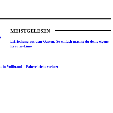
MEISTGELESEN
t
Erfrischung aus dem Garten: So einfach machst du deine eigene
Kräuter-Limo
in Vollbrand – Fahrer leicht verletzt