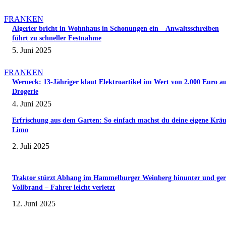
FRANKEN
Algerier bricht in Wohnhaus in Schonungen ein – Anwaltsschreiben
führt zu schneller Festnahme
5. Juni 2025
FRANKEN
Werneck: 13-Jähriger klaut Elektroartikel im Wert von 2.000 Euro a
Drogerie
4. Juni 2025
Erfrischung aus dem Garten: So einfach machst du deine eigene Kräu
Limo
2. Juli 2025
Traktor stürzt Abhang im Hammelburger Weinberg hinunter und ger
Vollbrand – Fahrer leicht verletzt
12. Juni 2025