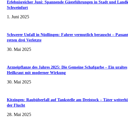
Erlebnisreicher Juni: Spannende Gästeführungen in Stadt und Landk
Schweinfurt
1. Juni 2025
Schwerer Unfall in Nüdlingen: Fahrer vermutlich berauscht – Passan
retten drei Verletzte
30. Mai 2025
Arzneipflanze des Jahres 2025: Die Gemeine Schafgarbe – Ein uraltes
Heilkraut mit moderner Wirkung
30. Mai 2025
Kitzingen: Raubüberfall auf Tankstelle am Dreistock – Täter weiterhi
der Flucht
28. Mai 2025
Wenn kleine Kicker groß rauskommen – 17. Grundschul-Fußballturnier de