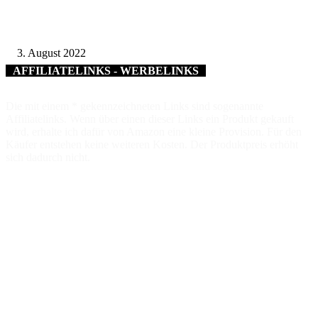
Best of Gold: Landrat Florian Töpper gratuliert Winzerfamilie Geßner aus
Garstadt und Winzergemeinschaft Franken
3. August 2022
AFFILIATELINKS - WERBELINKS
Die mit einem * gekennzeichneten Links sind sogenannte
Affiliatelinks. Wenn über einen dieser Links ein Produkt gekauft
wird, erhalte ich dafür von Amazon eine kleine Provision. Für den
Käufer entstehen keine weiteren Kosten. Der Produktpreis erhöht
sich dadurch nicht.