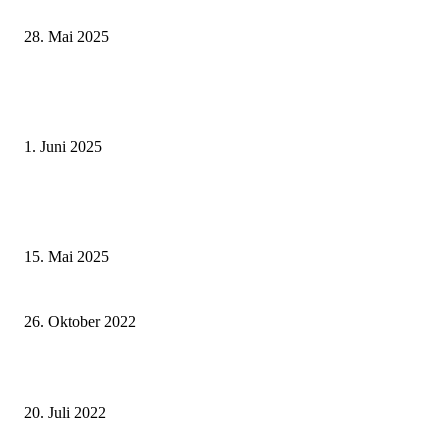
Landkreise in Berkach
28. Mai 2025
Erlebnisreicher Juni: Spannende Gästeführungen in Stadt und Landkreis
Schweinfurt
1. Juni 2025
Sonderausstellung und Führungen am Internationalen Museumstag im Mu
Obere Saline Bad Kissingen
15. Mai 2025
Willkommensgutscheinheft für Neubürgerinnen und Neubürger: Wer mach
26. Oktober 2022
Darum sind die Obst- und Gartenbauvereine in Krisenzeiten so wichtig
20. Juli 2022