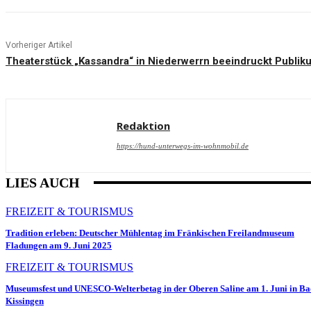
Vorheriger Artikel
Theaterstück „Kassandra“ in Niederwerrn beeindruckt Publik
Redaktion
https://hund-unterwegs-im-wohnmobil.de
LIES AUCH
FREIZEIT & TOURISMUS
Tradition erleben: Deutscher Mühlentag im Fränkischen Freilandmuseum
Fladungen am 9. Juni 2025
FREIZEIT & TOURISMUS
Museumsfest und UNESCO-Welterbetag in der Oberen Saline am 1. Juni in Ba
Kissingen