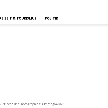
REIZEIT & TOURISMUS
POLITIK
burg: "Von der Photographie zur Photogravure"