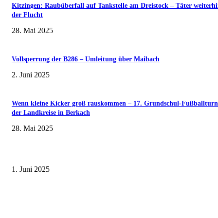
Kitzingen: Raubüberfall auf Tankstelle am Dreistock – Täter weiterhi
der Flucht
28. Mai 2025
Vollsperrung der B286 – Umleitung über Maibach
2. Juni 2025
Wenn kleine Kicker groß rauskommen – 17. Grundschul-Fußballturn
der Landkreise in Berkach
28. Mai 2025
Erlebnisreicher Juni: Spannende Gästeführungen in Stadt und Landkreis
Schweinfurt
1. Juni 2025
Wenn kleine Kicker groß rauskommen – 17. Grundschul-Fußballturnier de
Landkreise in Berkach