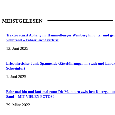
MEISTGELESEN
Traktor stürzt Abhang im Hammelburger Weinberg hinunter und ger
Vollbrand – Fahrer leicht verletzt
12. Juni 2025
Erlebnisreicher Juni: Spannende Gästeführungen in Stadt und Landk
Schweinfurt
1. Juni 2025
Fahr mal hin und lauf mal rum: Die Mainauen zwischen Knetzgau u
Sand – MIT VIELEN FOTOS!
29. März 2022