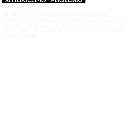
AFFILIATELINKS - WERBELINKS
Die mit einem * gekennzeichneten Links sind sogenannte
Affiliatelinks. Wenn über einen dieser Links ein Produkt gekauft
wird, erhalte ich dafür von Amazon eine kleine Provision. Für den
Käufer entstehen keine weiteren Kosten. Der Produktpreis erhöht
sich dadurch nicht.