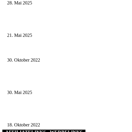
28. Mai 2025
Zeitreise am Main: Großer Mittelaltermarkt an der Leonhard-Frank-Prom
in Würzburg
21. Mai 2025
Smarte Lösungen für das Ehrenamt – Rückblick auf die Messe „Smarte Re
trifft Ehrenamt“
30. Oktober 2022
Schwerer Unfall in Nüdlingen: Fahrer vermutlich berauscht – Passanten re
drei Verletzte
30. Mai 2025
Perspektive Regionalentwicklung: Erfahrungsaustausch in Haßfurt –
Flächensparen und nachhaltige Siedlungsentwicklung im Focus
18. Oktober 2022