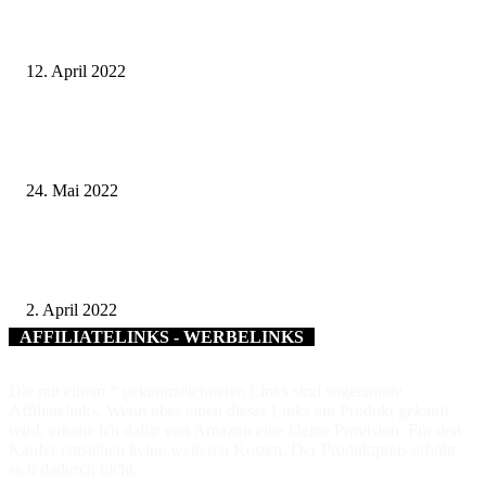
52 Lieblingsplätze entstehen im Landkreis Würzburg – Nachhaltiges Gesc
für die Gemeinden zum 50-jährigen Landkreis-Jubiläum
12. April 2022
Nach rund 20 Monaten im Corona-Modus: Familienstützpunkt in Eisingen
offiziell eröffnet
24. Mai 2022
„Charity on Snow“ mit Ramona Hofmeister: Über 4.500 Euro für die Stif
der Deutschen Polizeigewerkschaft (DPolG)
2. April 2022
AFFILIATELINKS - WERBELINKS
Die mit einem * gekennzeichneten Links sind sogenannte
Affiliatelinks. Wenn über einen dieser Links ein Produkt gekauft
wird, erhalte ich dafür von Amazon eine kleine Provision. Für den
Käufer entstehen keine weiteren Kosten. Der Produktpreis erhöht
sich dadurch nicht.