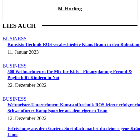
M. Horling
LIES AUCH
BUSINESS
Kunststofftechnik ROS verabschiedete Klaus Braun in den Ruhestan
11. Januar 2023
BUSINESS
500 Weihnachtseuro für Mix for Kids – Finanzplanung Freund &
Puglio hilft Kindern in Not
22. Dezember 2022
BUSINESS
Weltmeister-Unternehmen: Kunststofftechnik ROS feierte erfolgreich
Schweinfurter Kampfsportler aus dem eigenen Team
12. Dezember 2022
Erfrischung aus dem Garten: So einfach machst du deine eigene Kräu
Limo