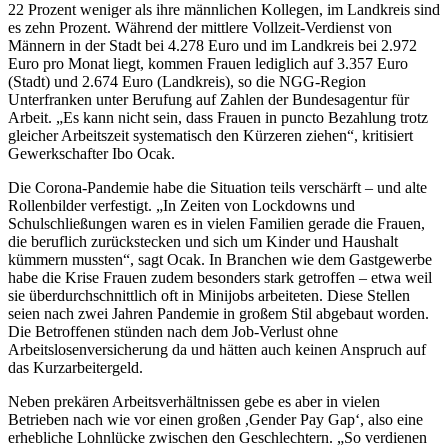
22 Prozent weniger als ihre männlichen Kollegen, im Landkreis sind
es zehn Prozent. Während der mittlere Vollzeit-Verdienst von
Männern in der Stadt bei 4.278 Euro und im Landkreis bei 2.972
Euro pro Monat liegt, kommen Frauen lediglich auf 3.357 Euro
(Stadt) und 2.674 Euro (Landkreis), so die NGG-Region
Unterfranken unter Berufung auf Zahlen der Bundesagentur für
Arbeit. „Es kann nicht sein, dass Frauen in puncto Bezahlung trotz
gleicher Arbeitszeit systematisch den Kürzeren ziehen“, kritisiert
Gewerkschafter Ibo Ocak.
Die Corona-Pandemie habe die Situation teils verschärft – und alte
Rollenbilder verfestigt. „In Zeiten von Lockdowns und
Schulschließungen waren es in vielen Familien gerade die Frauen,
die beruflich zurückstecken und sich um Kinder und Haushalt
kümmern mussten“, sagt Ocak. In Branchen wie dem Gastgewerbe
habe die Krise Frauen zudem besonders stark getroffen – etwa weil
sie überdurchschnittlich oft in Minijobs arbeiteten. Diese Stellen
seien nach zwei Jahren Pandemie in großem Stil abgebaut worden.
Die Betroffenen stünden nach dem Job-Verlust ohne
Arbeitslosenversicherung da und hätten auch keinen Anspruch auf
das Kurzarbeitergeld.
Neben prekären Arbeitsverhältnissen gebe es aber in vielen
Betrieben nach wie vor einen großen ,Gender Pay Gap‘, also eine
erhebliche Lohnlücke zwischen den Geschlechtern. „So verdienen