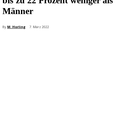
bis zu 22 Prozent weniger als
Männer
By
M. Horling
7. März 2022