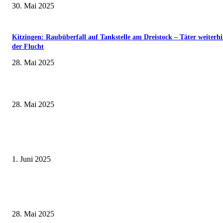
30. Mai 2025
Kitzingen: Raubüberfall auf Tankstelle am Dreistock – Täter weiterhi
der Flucht
28. Mai 2025
Museumsfest und UNESCO-Welterbetag in der Oberen Saline am 1. Juni i
Kissingen
28. Mai 2025
Erlebnisreicher Juni: Spannende Gästeführungen in Stadt und Landkreis
Schweinfurt
1. Juni 2025
Wenn kleine Kicker groß rauskommen – 17. Grundschul-Fußballturnier de
Landkreise in Berkach
28. Mai 2025