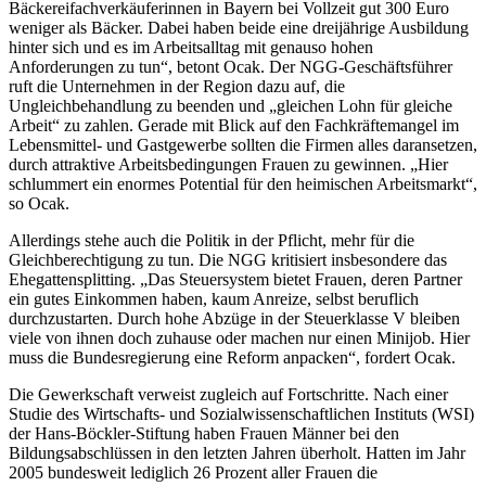
Bäckereifachverkäuferinnen in Bayern bei Vollzeit gut 300 Euro
weniger als Bäcker. Dabei haben beide eine dreijährige Ausbildung
hinter sich und es im Arbeitsalltag mit genauso hohen
Anforderungen zu tun“, betont Ocak. Der NGG-Geschäftsführer
ruft die Unternehmen in der Region dazu auf, die
Ungleichbehandlung zu beenden und „gleichen Lohn für gleiche
Arbeit“ zu zahlen. Gerade mit Blick auf den Fachkräftemangel im
Lebensmittel- und Gastgewerbe sollten die Firmen alles daransetzen,
durch attraktive Arbeitsbedingungen Frauen zu gewinnen. „Hier
schlummert ein enormes Potential für den heimischen Arbeitsmarkt“,
so Ocak.
Allerdings stehe auch die Politik in der Pflicht, mehr für die
Gleichberechtigung zu tun. Die NGG kritisiert insbesondere das
Ehegattensplitting. „Das Steuersystem bietet Frauen, deren Partner
ein gutes Einkommen haben, kaum Anreize, selbst beruflich
durchzustarten. Durch hohe Abzüge in der Steuerklasse V bleiben
viele von ihnen doch zuhause oder machen nur einen Minijob. Hier
muss die Bundesregierung eine Reform anpacken“, fordert Ocak.
Die Gewerkschaft verweist zugleich auf Fortschritte. Nach einer
Studie des Wirtschafts- und Sozialwissenschaftlichen Instituts (WSI)
der Hans-Böckler-Stiftung haben Frauen Männer bei den
Bildungsabschlüssen in den letzten Jahren überholt. Hatten im Jahr
2005 bundesweit lediglich 26 Prozent aller Frauen die